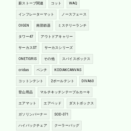
薪ストーブ関連
コット
WAQ
インフレーターマット
ノースフェース
OIGEN
南部鉄器
ミステリーランチ
タワー47
アウトドアキャリー
サーカスST
サーカスシリーズ
ONETIGRIS
その他
スパイスボックス
cridas
ベンチ
KODIAKCANVAS
コットンテント
2ポールテント
DIVA60
登山用品
マルチキッチンテーブルカーキ
エアマット
エアベッド
ダストボックス
ガソリンバーナー
SOD-371
ハイバックチェア
クーラーバッグ