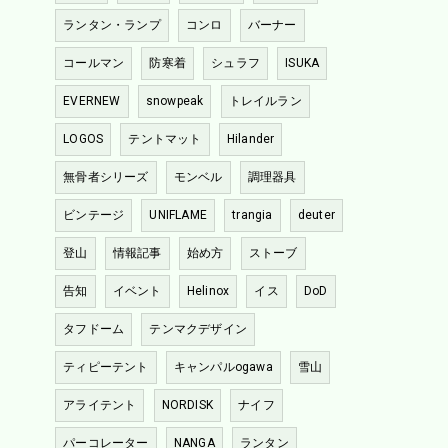
ランタン・ランプ
コンロ
バーナー
コールマン
防寒着
シュラフ
ISUKA
EVERNEW
snowpeak
トレイルラン
LOGOS
テントマット
Hilander
無骨者シリーズ
モンベル
調理器具
ビンテージ
UNIFLAME
trangia
deuter
登山
情報記事
始め方
ストーブ
告知
イベント
Helinox
イス
DoD
タフドーム
テンマクデザイン
ティピーテント
キャンパルogawa
雪山
アライテント
NORDISK
ナイフ
パーコレーター
NANGA
ランタン