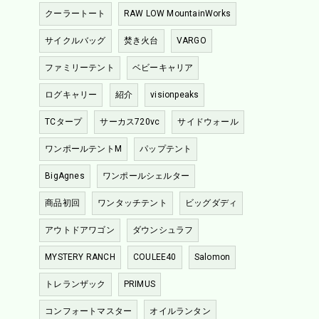
クーラートート
RAW LOW MountainWorks
サイクルバッグ
焚き火台
VARGO
ファミリーテント
ベビーキャリア
ログキャリー
紹介
visionpeaks
TCタープ
サーカス720vc
サイドウォール
ワンポールテントM
パップテント
BigAgnes
ワンポールシェルター
商品初回
ワンタッチテント
ビッグダディ
アウトドアワゴン
ダウンシュラフ
MYSTERY RANCH
COULEE40
Salomon
トレランザック
PRIMUS
コンフォートマスター
オイルランタン