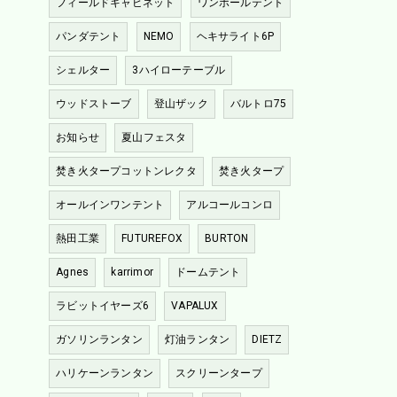
フィールドキャビネット
ワンポールテント
パンダテント
NEMO
ヘキサライト6P
シェルター
3ハイローテーブル
ウッドストーブ
登山ザック
バルトロ75
お知らせ
夏山フェスタ
焚き火タープコットンレクタ
焚き火タープ
オールインワンテント
アルコールコンロ
熱田工業
FUTUREFOX
BURTON
Agnes
karrimor
ドームテント
ラビットイヤーズ6
VAPALUX
ガソリンランタン
灯油ランタン
DIETZ
ハリケーンランタン
スクリーンタープ