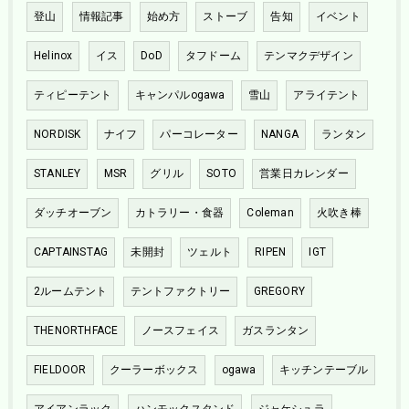
登山
情報記事
始め方
ストーブ
告知
イベント
Helinox
イス
DoD
タフドーム
テンマクデザイン
ティピーテント
キャンパルogawa
雪山
アライテント
NORDISK
ナイフ
パーコレーター
NANGA
ランタン
STANLEY
MSR
グリル
SOTO
営業日カレンダー
ダッチオーブン
カトラリー・食器
Coleman
火吹き棒
CAPTAINSTAG
未開封
ツェルト
RIPEN
IGT
2ルームテント
テントファクトリー
GREGORY
THENORTHFACE
ノースフェイス
ガスランタン
FIELDOOR
クーラーボックス
ogawa
キッチンテーブル
アイアンラック
ハンモックスタンド
ジャケシュラ