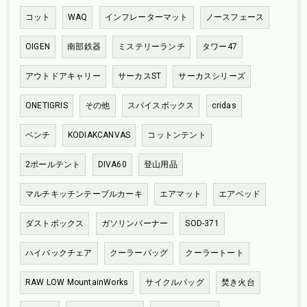
コット
WAQ
インフレーターマット
ノースフェース
OIGEN
南部鉄器
ミステリーランチ
タワー47
アウトドアキャリー
サーカスST
サーカスシリーズ
ONETIGRIS
その他
スパイスボックス
cridas
ベンチ
KODIAKCANVAS
コットンテント
2ポールテント
DIVA60
登山用品
マルチキッチンテーブルカーキ
エアマット
エアベッド
ダストボックス
ガソリンバーナー
SOD-371
ハイバックチェア
クーラーバッグ
クーラートート
RAW LOW MountainWorks
サイクルバッグ
焚き火台