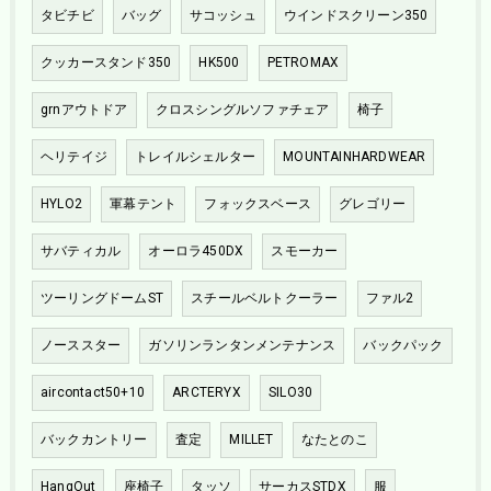
タビチビ
バッグ
サコッシュ
ウインドスクリーン350
クッカースタンド350
HK500
PETROMAX
grnアウトドア
クロスシングルソファチェア
椅子
ヘリテイジ
トレイルシェルター
MOUNTAINHARDWEAR
HYLO2
軍幕テント
フォックスベース
グレゴリー
サバティカル
オーロラ450DX
スモーカー
ツーリングドームST
スチールベルトクーラー
ファル2
ノーススター
ガソリンランタンメンテナンス
バックパック
aircontact50+10
ARCTERYX
SILO30
バックカントリー
査定
MILLET
なたとのこ
HangOut
座椅子
タッソ
サーカスSTDX
服