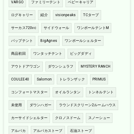
VARGO
ファミリーテント
ベビーキャリア
ログキャリー
紹介
visionpeaks
TCタープ
サーカス720vc
サイドウォール
ワンポールテントM
パップテント
BigAgnes
ワンポールシェルター
商品初回
ワンタッチテント
ビッグダディ
アウトドアワゴン
ダウンシュラフ
MYSTERY RANCH
COULEE40
Salomon
トレランザック
PRIMUS
コンフォートマスター
オイルランタン
トンネルテント
未使用
ダウンハガー
ラウンドスクリーン2ルームハウス
カーサイドシェルター
クロノスドーム
スノーシュー
アルパカ
アルパカストーブ
石油ストーブ