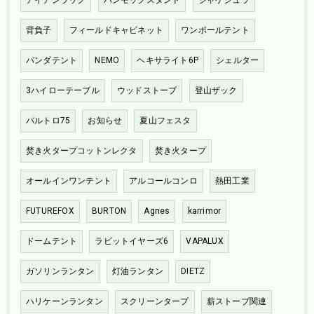
背負子
フィールドキャビネット
ワンポールテント
パンダテント
NEMO
ヘキサライト6P
シェルター
3ハイローテーブル
ウッドストーブ
登山ザック
バルトロ75
お知らせ
夏山フェスタ
焚き火タープコットンレクタ
焚き火タープ
オールインワンテント
アルコールコンロ
熱田工業
FUTUREFOX
BURTON
Agnes
karrimor
ドームテント
ラビットイヤーズ6
VAPALUX
ガソリンランタン
灯油ランタン
DIETZ
ハリケーンランタン
スクリーンタープ
薪ストーブ関連