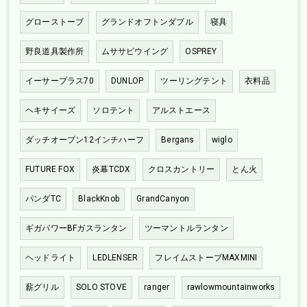
グローストーブ
グランドオフトンダブル
寝具
野良道具製作所
ムササビウイング
OSPREY
イーサープラス70
DUNLOP
ツーリングテント
衣料品
ヘキサイーズ
ソロテント
アルストエース
ダッチオーブン12インチハーフ
Bergans
wiglo
FUTURE FOX
炎幕TCDX
クロスカントリー
とん火
パンダTC
BlackKnob
GrandCanyon
ギガパワーBFガスランタン
ツーマントルランタン
ヘッドライト
LEDLENSER
フレイムストーブMAXMINI
薪グリル
SOLO STOVE
ranger
rawlowmountainworks