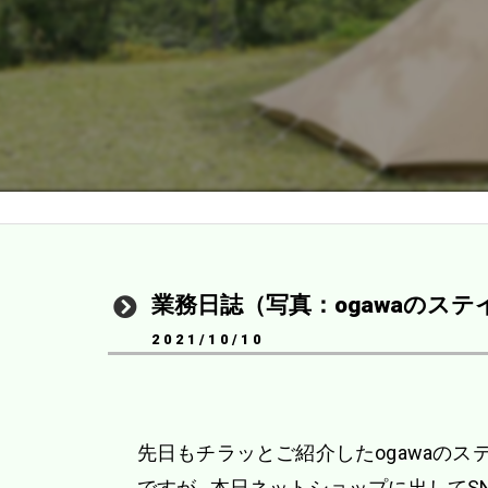
業務日誌（写真：ogawaのステ
2021/10/10
先日もチラッとご紹介したogawaのス
ですが…本日ネットショップに出してS