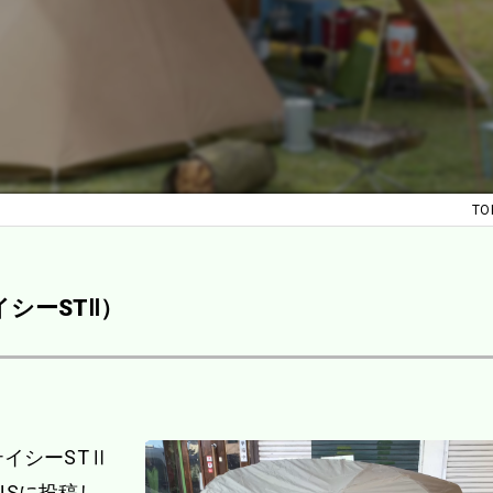
TO
イシーSTⅡ）
テイシーSTⅡ
NSに投稿し