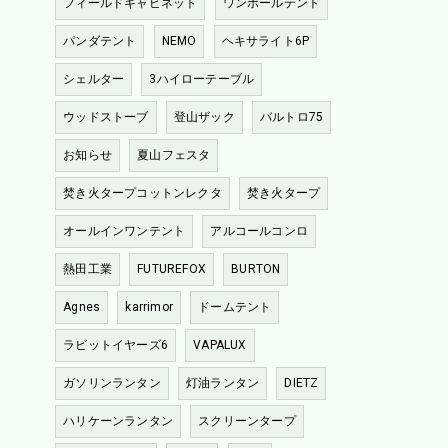
フィールドキャビネット
ワンポールテント
パンダテント
NEMO
ヘキサライト6P
シェルター
3ハイローテーブル
ウッドストーブ
登山ザック
バルトロ75
お知らせ
夏山フェスタ
焚き火タープコットンレクタ
焚き火タープ
オールインワンテント
アルコールコンロ
熱田工業
FUTUREFOX
BURTON
Agnes
karrimor
ドームテント
ラビットイヤーズ6
VAPALUX
ガソリンランタン
灯油ランタン
DIETZ
ハリケーンランタン
スクリーンタープ