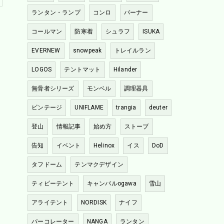
ランタン・ランプ
コンロ
バーナー
コールマン
防寒着
シュラフ
ISUKA
EVERNEW
snowpeak
トレイルラン
LOGOS
テントマット
Hilander
無骨者シリーズ
モンベル
調理器具
ビンテージ
UNIFLAME
trangia
deuter
登山
情報記事
始め方
ストーブ
告知
イベント
Helinox
イス
DoD
タフドーム
テンマクデザイン
ティピーテント
キャンパルogawa
雪山
アライテント
NORDISK
ナイフ
パーコレーター
NANGA
ランタン