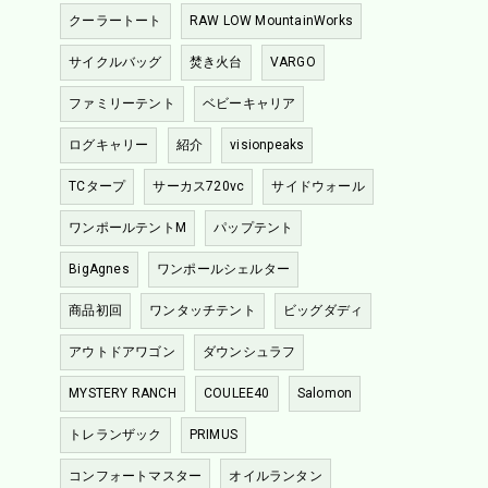
クーラートート
RAW LOW MountainWorks
サイクルバッグ
焚き火台
VARGO
ファミリーテント
ベビーキャリア
ログキャリー
紹介
visionpeaks
TCタープ
サーカス720vc
サイドウォール
ワンポールテントM
パップテント
BigAgnes
ワンポールシェルター
商品初回
ワンタッチテント
ビッグダディ
アウトドアワゴン
ダウンシュラフ
MYSTERY RANCH
COULEE40
Salomon
トレランザック
PRIMUS
コンフォートマスター
オイルランタン