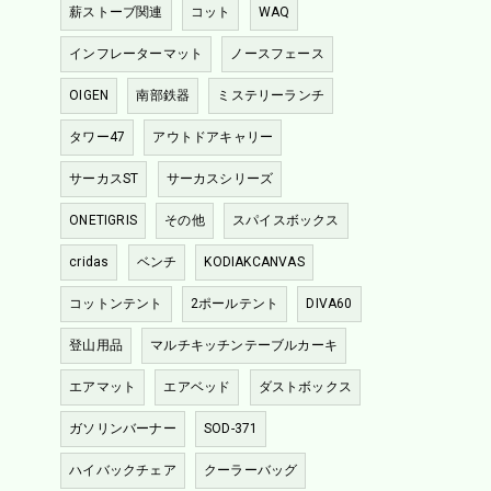
薪ストーブ関連
コット
WAQ
インフレーターマット
ノースフェース
OIGEN
南部鉄器
ミステリーランチ
タワー47
アウトドアキャリー
サーカスST
サーカスシリーズ
ONETIGRIS
その他
スパイスボックス
cridas
ベンチ
KODIAKCANVAS
コットンテント
2ポールテント
DIVA60
登山用品
マルチキッチンテーブルカーキ
エアマット
エアベッド
ダストボックス
ガソリンバーナー
SOD-371
ハイバックチェア
クーラーバッグ