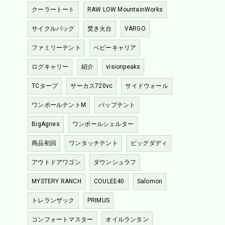
クーラートート
RAW LOW MountainWorks
サイクルバッグ
焚き火台
VARGO
ファミリーテント
ベビーキャリア
ログキャリー
紹介
visionpeaks
TCタープ
サーカス720vc
サイドウォール
ワンポールテントM
パップテント
BigAgnes
ワンポールシェルター
商品初回
ワンタッチテント
ビッグダディ
アウトドアワゴン
ダウンシュラフ
MYSTERY RANCH
COULEE40
Salomon
トレランザック
PRIMUS
コンフォートマスター
オイルランタン