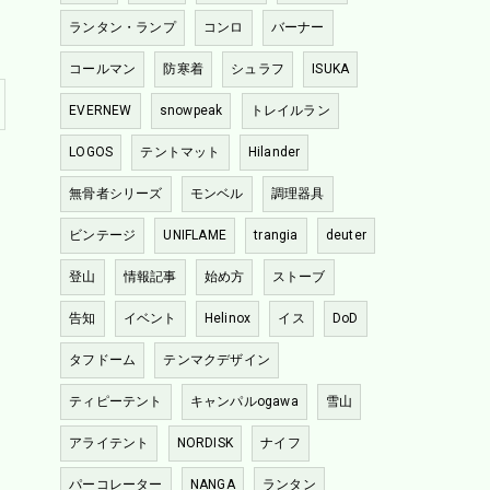
ランタン・ランプ
コンロ
バーナー
コールマン
防寒着
シュラフ
ISUKA
EVERNEW
snowpeak
トレイルラン
LOGOS
テントマット
Hilander
無骨者シリーズ
モンベル
調理器具
ビンテージ
UNIFLAME
trangia
deuter
登山
情報記事
始め方
ストーブ
告知
イベント
Helinox
イス
DoD
タフドーム
テンマクデザイン
ティピーテント
キャンパルogawa
雪山
アライテント
NORDISK
ナイフ
パーコレーター
NANGA
ランタン