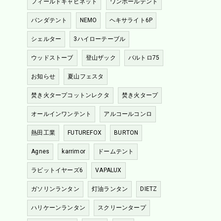
フィールドキャビネット
ワンポールテント
パンダテント
NEMO
ヘキサライト6P
シェルター
3ハイローテーブル
ウッドストーブ
登山ザック
バルトロ75
お知らせ
夏山フェスタ
焚き火タープコットンレクタ
焚き火タープ
オールインワンテント
アルコールコンロ
熱田工業
FUTUREFOX
BURTON
Agnes
karrimor
ドームテント
ラビットイヤーズ6
VAPALUX
ガソリンランタン
灯油ランタン
DIETZ
ハリケーンランタン
スクリーンタープ