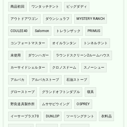
商品初回
ワンタッチテント
ビッグダディ
アウトドアワゴン
ダウンシュラフ
MYSTERY RANCH
COULEE40
Salomon
トレランザック
PRIMUS
コンフォートマスター
オイルランタン
トンネルテント
未使用
ダウンハガー
ラウンドスクリーン2ルームハウス
カーサイドシェルター
クロノスドーム
スノーシュー
アルパカ
アルパカストーブ
石油ストーブ
グローストーブ
グランドオフトンダブル
寝具
野良道具製作所
ムササビウイング
OSPREY
イーサープラス70
DUNLOP
ツーリングテント
衣料品