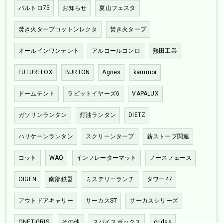
バルトロ75
お知らせ
夏山フェスタ
焚き火タープコットンレクタ
焚き火タープ
オールインワンテント
アルコールコンロ
熱田工業
FUTUREFOX
BURTON
Agnes
karrimor
ドームテント
ラビットイヤーズ6
VAPALUX
ガソリンランタン
灯油ランタン
DIETZ
ハリケーンランタン
スクリーンタープ
薪ストーブ関連
コット
WAQ
インフレーターマット
ノースフェース
OIGEN
南部鉄器
ミステリーランチ
タワー47
アウトドアキャリー
サーカスST
サーカスシリーズ
ONETIGRIS
その他
スパイスボックス
cridas