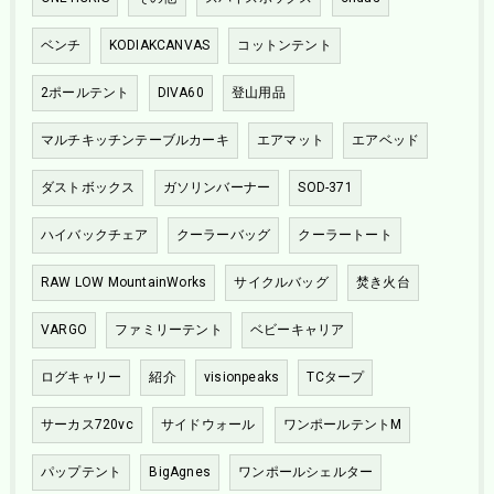
ベンチ
KODIAKCANVAS
コットンテント
2ポールテント
DIVA60
登山用品
マルチキッチンテーブルカーキ
エアマット
エアベッド
ダストボックス
ガソリンバーナー
SOD-371
ハイバックチェア
クーラーバッグ
クーラートート
RAW LOW MountainWorks
サイクルバッグ
焚き火台
VARGO
ファミリーテント
ベビーキャリア
ログキャリー
紹介
visionpeaks
TCタープ
サーカス720vc
サイドウォール
ワンポールテントM
パップテント
BigAgnes
ワンポールシェルター