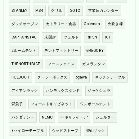
STANLEY
MSR
グリル
SOTO
営業日カレンダー
ダッチオーブン
カトラリー・食器
Coleman
火吹き棒
CAPTAINSTAG
未開封
ツェルト
RIPEN
IGT
2ルームテント
テントファクトリー
GREGORY
THENORTHFACE
ノースフェイス
ガスランタン
FIELDOOR
クーラーボックス
ogawa
キッチンテーブル
アイアンラック
ハンモックスタンド
ジャケシュラ
背負子
フィールドキャビネット
ワンポールテント
パンダテント
NEMO
ヘキサライト6P
シェルター
3ハイローテーブル
ウッドストーブ
登山ザック