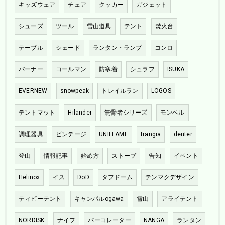
キッズウェア
チェア
クッカー
ガジェット
シューズ
ツール
雪山道具
テント
焚火台
テーブル
シェード
ランタン・ランプ
コンロ
バーナー
コールマン
防寒着
シュラフ
ISUKA
EVERNEW
snowpeak
トレイルラン
LOGOS
テントマット
Hilander
無骨者シリーズ
モンベル
調理器具
ビンテージ
UNIFLAME
trangia
deuter
登山
情報記事
始め方
ストーブ
告知
イベント
Helinox
イス
DoD
タフドーム
テンマクデザイン
ティピーテント
キャンパルogawa
雪山
アライテント
NORDISK
ナイフ
パーコレーター
NANGA
ランタン