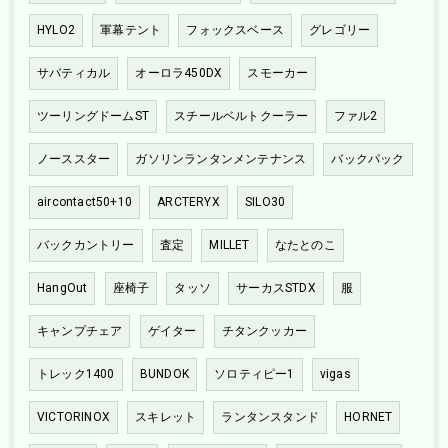
HYLO2
軍幕テント
フォックスベース
グレゴリー
サバティカル
オーロラ450DX
スモーカー
ツーリングドームST
スチールベルトクーラー
ファル2
ノーススター
ガソリンランタンメンテナンス
バックパック
aircontact50+10
ARCTERYX
SILO30
バックカントリー
査定
MILLET
なたとのこ
HangOut
座椅子
タッソ
サーカスSTDX
服
キャンプチェア
ゲイター
チタンクッカー
トレック1400
BUNDOK
ソロティピー1
vigas
VICTORINOX
スキレット
ランタンスタンド
HORNET