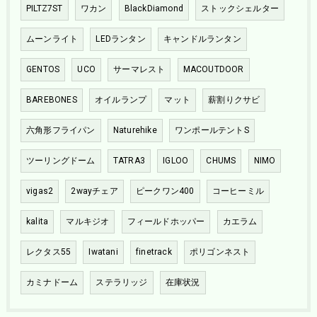
PILTZ7ST
ワカン
BlackDiamond
ストックシェルター
ムーンライト
LEDランタン
キャンドルランタン
GENTOS
UCO
サーマレスト
MACOUTDOOR
BAREBONES
オイルランプ
マット
薪割りクサビ
六角形フライパン
Naturehike
ワンポールテントS
ツーリングドーム
TATRA3
IGLOO
CHUMS
NIMO
vigas2
2wayチェア
ピークワン400
コーヒーミル
kalita
マルキジオ
フィールドホッパー
カエラム
レクタス55
Iwatani
finetrack
ポリゴンネスト
カミナドーム
ステラリッジ
在庫状況