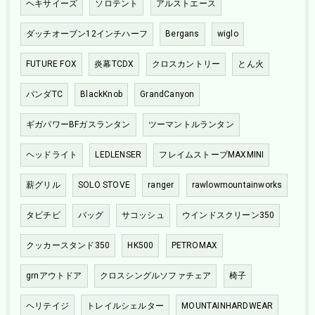
ヘキサイーズ
ソロテント
アルストエース
ダッチオーブン12インチハーフ
Bergans
wiglo
FUTURE FOX
炎幕TCDX
クロスカントリー
とん火
パンダTC
BlackKnob
GrandCanyon
ギガパワーBFガスランタン
ツーマントルランタン
ヘッドライト
LEDLENSER
フレイムストーブMAXMINI
薪グリル
SOLO STOVE
ranger
rawlowmountainworks
タビチビ
バッグ
サコッシュ
ウインドスクリーン350
クッカースタンド350
HK500
PETROMAX
grnアウトドア
クロスシングルソファチェア
椅子
ヘリテイジ
トレイルシェルター
MOUNTAINHARDWEAR