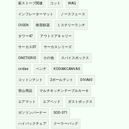
薪ストーブ関連
コット
WAQ
インフレーターマット
ノースフェース
OIGEN
南部鉄器
ミステリーランチ
タワー47
アウトドアキャリー
サーカスST
サーカスシリーズ
ONETIGRIS
その他
スパイスボックス
cridas
ベンチ
KODIAKCANVAS
コットンテント
2ポールテント
DIVA60
登山用品
マルチキッチンテーブルカーキ
エアマット
エアベッド
ダストボックス
ガソリンバーナー
SOD-371
ハイバックチェア
クーラーバッグ