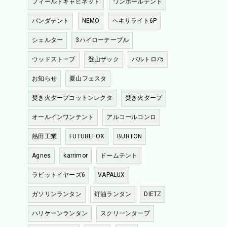
フィールドキャビネット
ワンポールテント
パンダテント
NEMO
ヘキサライト6P
シェルター
3ハイローテーブル
ウッドストーブ
登山ザック
バルトロ75
お知らせ
夏山フェスタ
焚き火タープコットンレクタ
焚き火タープ
オールインワンテント
アルコールコンロ
熱田工業
FUTUREFOX
BURTON
Agnes
karrimor
ドームテント
ラビットイヤーズ6
VAPALUX
ガソリンランタン
灯油ランタン
DIETZ
ハリケーンランタン
スクリーンタープ