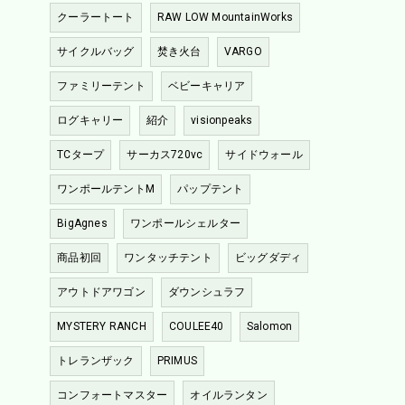
クーラートート
RAW LOW MountainWorks
サイクルバッグ
焚き火台
VARGO
ファミリーテント
ベビーキャリア
ログキャリー
紹介
visionpeaks
TCタープ
サーカス720vc
サイドウォール
ワンポールテントM
パップテント
BigAgnes
ワンポールシェルター
商品初回
ワンタッチテント
ビッグダディ
アウトドアワゴン
ダウンシュラフ
MYSTERY RANCH
COULEE40
Salomon
トレランザック
PRIMUS
コンフォートマスター
オイルランタン