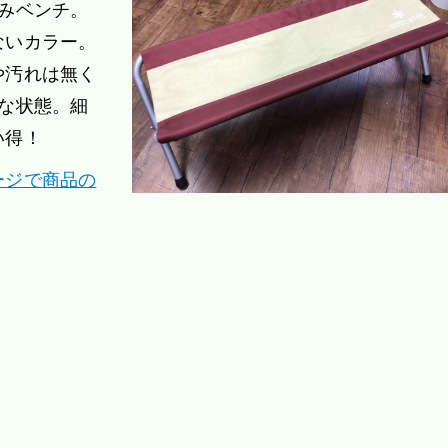
みベンチ。
ないカラー。
や汚れは無く
な状態。細
い得！
ージで商品の