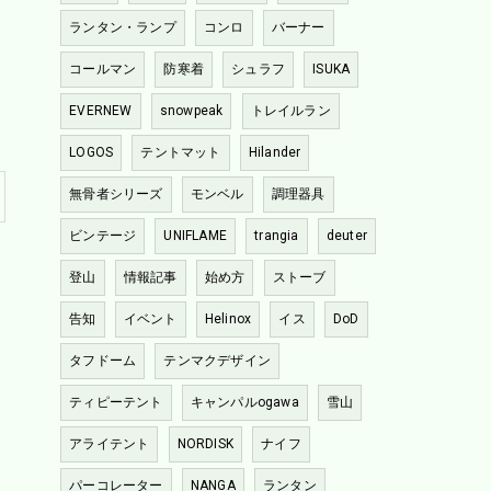
ランタン・ランプ
コンロ
バーナー
コールマン
防寒着
シュラフ
ISUKA
EVERNEW
snowpeak
トレイルラン
LOGOS
テントマット
Hilander
無骨者シリーズ
モンベル
調理器具
ビンテージ
UNIFLAME
trangia
deuter
登山
情報記事
始め方
ストーブ
告知
イベント
Helinox
イス
DoD
タフドーム
テンマクデザイン
ティピーテント
キャンパルogawa
雪山
アライテント
NORDISK
ナイフ
パーコレーター
NANGA
ランタン