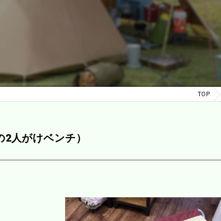
TOP
の2人がけベンチ）