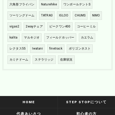
六角形フライパン
Naturehike
ワンポールテントS
ツーリングドーム
TATRA3
IGLOO
CHUMS
NIMO
vigas2
2wayチェア
ピークワン400
コーヒーミル
kalita
マルキジオ
フィールドホッパー
カエラム
レクタス55
Iwatani
finetrack
ポリゴンネスト
カミナドーム
ステラリッジ
在庫状況
HOME
STEP STOPについて
代表あいさつ
初心者の方