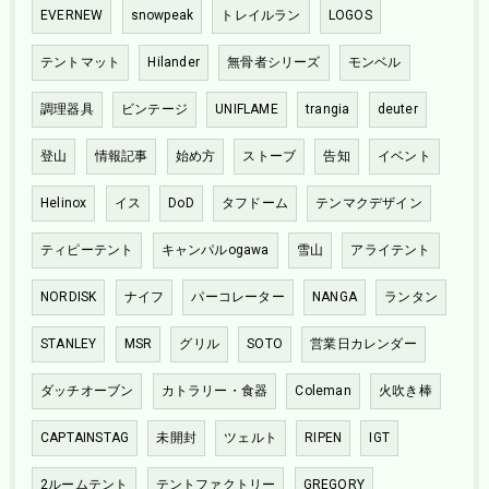
EVERNEW
snowpeak
トレイルラン
LOGOS
テントマット
Hilander
無骨者シリーズ
モンベル
調理器具
ビンテージ
UNIFLAME
trangia
deuter
登山
情報記事
始め方
ストーブ
告知
イベント
Helinox
イス
DoD
タフドーム
テンマクデザイン
ティピーテント
キャンパルogawa
雪山
アライテント
NORDISK
ナイフ
パーコレーター
NANGA
ランタン
STANLEY
MSR
グリル
SOTO
営業日カレンダー
ダッチオーブン
カトラリー・食器
Coleman
火吹き棒
CAPTAINSTAG
未開封
ツェルト
RIPEN
IGT
2ルームテント
テントファクトリー
GREGORY