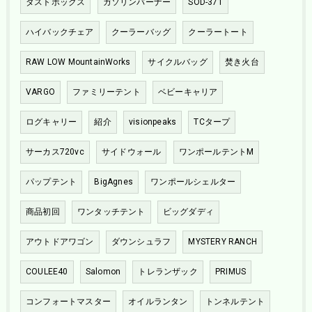
ダストボックス
ガソリンバーナー
SOD-371
ハイバックチェア
クーラーバッグ
クーラートート
RAW LOW MountainWorks
サイクルバッグ
焚き火台
VARGO
ファミリーテント
ベビーキャリア
ログキャリー
紹介
visionpeaks
TCタープ
サーカス720vc
サイドウォール
ワンポールテントM
パップテント
BigAgnes
ワンポールシェルター
商品初回
ワンタッチテント
ビッグダディ
アウトドアワゴン
ダウンシュラフ
MYSTERY RANCH
COULEE40
Salomon
トレランザック
PRIMUS
コンフォートマスター
オイルランタン
トンネルテント