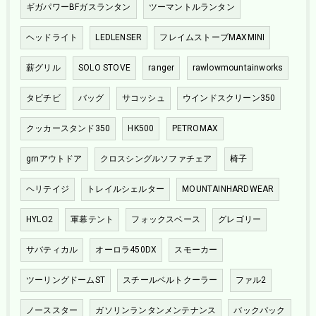
ギガパワーBFガスランタン
ツーマントルランタン
ヘッドライト
LEDLENSER
フレイムストーブMAXMINI
薪グリル
SOLO STOVE
ranger
rawlowmountainworks
タビチビ
バッグ
サコッシュ
ウインドスクリーン350
クッカースタンド350
HK500
PETROMAX
grnアウトドア
クロスシングルソファチェア
椅子
ヘリテイジ
トレイルシェルター
MOUNTAINHARDWEAR
HYLO2
軍幕テント
フォックスベース
グレゴリー
サバティカル
オーロラ450DX
スモーカー
ツーリングドームST
スチールベルトクーラー
ファル2
ノーススター
ガソリンランタンメンテナンス
バックパック