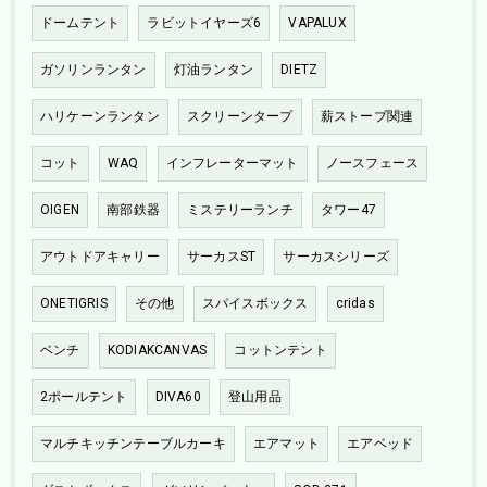
ドームテント
ラビットイヤーズ6
VAPALUX
ガソリンランタン
灯油ランタン
DIETZ
ハリケーンランタン
スクリーンタープ
薪ストーブ関連
コット
WAQ
インフレーターマット
ノースフェース
OIGEN
南部鉄器
ミステリーランチ
タワー47
アウトドアキャリー
サーカスST
サーカスシリーズ
ONETIGRIS
その他
スパイスボックス
cridas
ベンチ
KODIAKCANVAS
コットンテント
2ポールテント
DIVA60
登山用品
マルチキッチンテーブルカーキ
エアマット
エアベッド