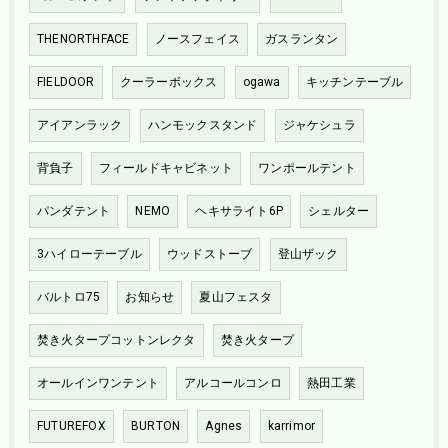
THENORTHFACE
ノースフェイス
ガスランタン
FIELDOOR
クーラーボックス
ogawa
キッチンテーブル
アイアンラック
ハンモックスタンド
ジャケシュラ
背負子
フィールドキャビネット
ワンポールテント
パンダテント
NEMO
ヘキサライト6P
シェルター
3ハイローテーブル
ウッドストーブ
登山ザック
バルトロ75
お知らせ
夏山フェスタ
焚き火タープコットンレクタ
焚き火タープ
オールインワンテント
アルコールコンロ
熱田工業
FUTUREFOX
BURTON
Agnes
karrimor