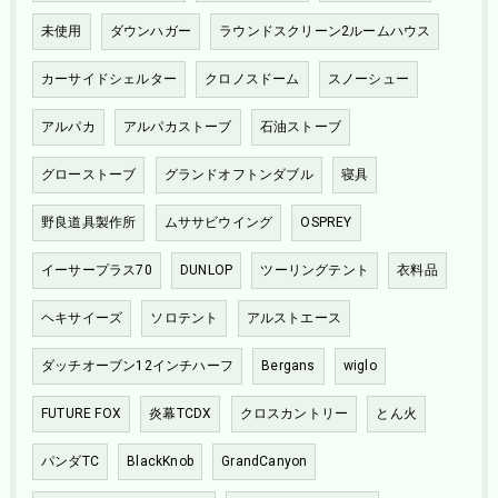
未使用
ダウンハガー
ラウンドスクリーン2ルームハウス
カーサイドシェルター
クロノスドーム
スノーシュー
アルパカ
アルパカストーブ
石油ストーブ
グローストーブ
グランドオフトンダブル
寝具
野良道具製作所
ムササビウイング
OSPREY
イーサープラス70
DUNLOP
ツーリングテント
衣料品
ヘキサイーズ
ソロテント
アルストエース
ダッチオーブン12インチハーフ
Bergans
wiglo
FUTURE FOX
炎幕TCDX
クロスカントリー
とん火
パンダTC
BlackKnob
GrandCanyon