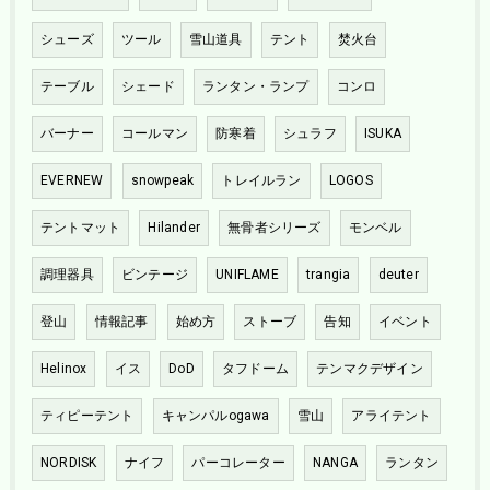
シューズ
ツール
雪山道具
テント
焚火台
テーブル
シェード
ランタン・ランプ
コンロ
バーナー
コールマン
防寒着
シュラフ
ISUKA
EVERNEW
snowpeak
トレイルラン
LOGOS
テントマット
Hilander
無骨者シリーズ
モンベル
調理器具
ビンテージ
UNIFLAME
trangia
deuter
登山
情報記事
始め方
ストーブ
告知
イベント
Helinox
イス
DoD
タフドーム
テンマクデザイン
ティピーテント
キャンパルogawa
雪山
アライテント
NORDISK
ナイフ
パーコレーター
NANGA
ランタン