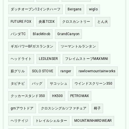
ダッチオーブン12インチハーフ
Bergans
wiglo
FUTURE FOX
炎幕TCDX
クロスカントリー
とん火
パンダTC
BlackKnob
GrandCanyon
ギガパワーBFガスランタン
ツーマントルランタン
ヘッドライト
LEDLENSER
フレイムストーブMAXMINI
薪グリル
SOLO STOVE
ranger
rawlowmountainworks
タビチビ
バッグ
サコッシュ
ウインドスクリーン350
クッカースタンド350
HK500
PETROMAX
grnアウトドア
クロスシングルソファチェア
椅子
ヘリテイジ
トレイルシェルター
MOUNTAINHARDWEAR