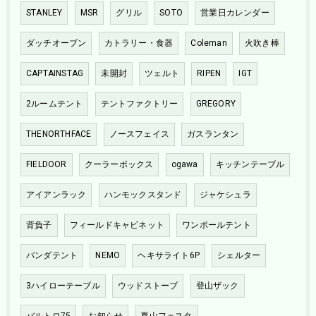
STANLEY
MSR
グリル
SOTO
営業日カレンダー
ダッチオーブン
カトラリー・食器
Coleman
火吹き棒
CAPTAINSTAG
未開封
ツェルト
RIPEN
IGT
2ルームテント
テントファクトリー
GREGORY
THENORTHFACE
ノースフェイス
ガスランタン
FIELDOOR
クーラーボックス
ogawa
キッチンテーブル
アイアンラック
ハンモックスタンド
ジャケシュラ
背負子
フィールドキャビネット
ワンポールテント
パンダテント
NEMO
ヘキサライト6P
シェルター
3ハイローテーブル
ウッドストーブ
登山ザック