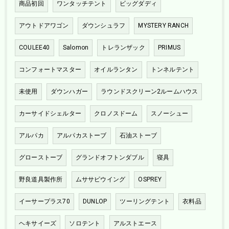
商品初回
ワンタッチテント
ビッグダディ
アウトドアワゴン
ダウンシュラフ
MYSTERY RANCH
COULEE40
Salomon
トレランザック
PRIMUS
コンフォートマスター
オイルランタン
トンネルテント
未使用
ダウンハガー
ラウンドスクリーン2ルームハウス
カーサイドシェルター
クロノスドーム
スノーシュー
アルパカ
アルパカストーブ
石油ストーブ
グローストーブ
グランドオフトンダブル
寝具
野良道具製作所
ムササビウイング
OSPREY
イーサープラス70
DUNLOP
ツーリングテント
衣料品
ヘキサイーズ
ソロテント
アルストエース