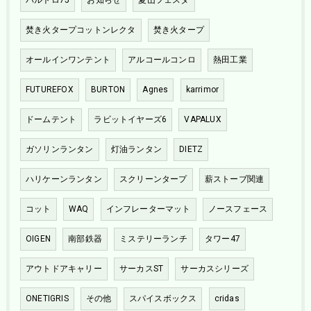
バルトロ75
お知らせ
夏山フェスタ
焚き火タープコットンレクタ
焚き火タープ
オールインワンテント
アルコールコンロ
熱田工業
FUTUREFOX
BURTON
Agnes
karrimor
ドームテント
ラビットイヤーズ6
VAPALUX
ガソリンランタン
灯油ランタン
DIETZ
ハリケーンランタン
スクリーンタープ
薪ストーブ関連
コット
WAQ
インフレーターマット
ノースフェース
OIGEN
南部鉄器
ミステリーランチ
タワー47
アウトドアキャリー
サーカスST
サーカスシリーズ
ONETIGRIS
その他
スパイスボックス
cridas