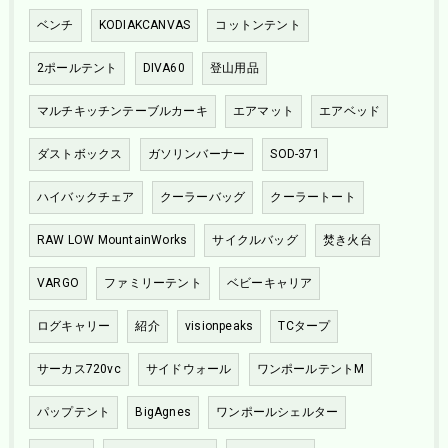
ベンチ
KODIAKCANVAS
コットンテント
2ポールテント
DIVA60
登山用品
マルチキッチンテーブルカーキ
エアマット
エアベッド
ダストボックス
ガソリンバーナー
SOD-371
ハイバックチェア
クーラーバッグ
クーラートート
RAW LOW MountainWorks
サイクルバッグ
焚き火台
VARGO
ファミリーテント
ベビーキャリア
ログキャリー
紹介
visionpeaks
TCタープ
サーカス720vc
サイドウォール
ワンポールテントM
パップテント
BigAgnes
ワンポールシェルター