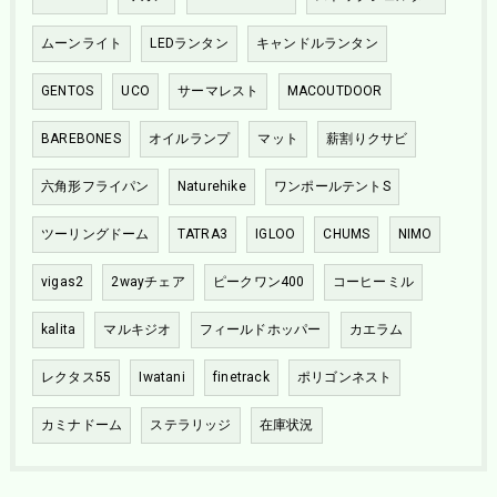
ムーンライト
LEDランタン
キャンドルランタン
GENTOS
UCO
サーマレスト
MACOUTDOOR
BAREBONES
オイルランプ
マット
薪割りクサビ
六角形フライパン
Naturehike
ワンポールテントS
ツーリングドーム
TATRA3
IGLOO
CHUMS
NIMO
vigas2
2wayチェア
ピークワン400
コーヒーミル
kalita
マルキジオ
フィールドホッパー
カエラム
レクタス55
Iwatani
finetrack
ポリゴンネスト
カミナドーム
ステラリッジ
在庫状況