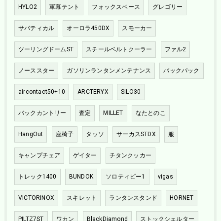
HYLO2
軍幕テント
フォックスベース
グレゴリー
サバティカル
オーロラ450DX
スモーカー
ツーリングドームST
スチールベルトクーラー
ファル2
ノーススター
ガソリンランタンメンテナンス
バックパック
aircontact50+10
ARCTERYX
SILO30
バックカントリー
査定
MILLET
なたとのこ
HangOut
座椅子
タッソ
サーカスSTDX
服
キャンプチェア
ゲイター
チタンクッカー
トレック1400
BUNDOK
ソロティピー1
vigas
VICTORINOX
スキレット
ランタンスタンド
HORNET
PILTZ7ST
ワカン
BlackDiamond
ストックシェルター