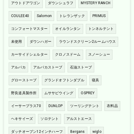
アウトドアワゴン
ダウンシュラフ
MYSTERY RANCH
COULEE40
Salomon
トレランザック
PRIMUS
コンフォートマスター
オイルランタン
トンネルテント
未使用
ダウンハガー
ラウンドスクリーン2ルームハウス
カーサイドシェルター
クロノスドーム
スノーシュー
アルパカ
アルパカストーブ
石油ストーブ
グローストーブ
グランドオフトンダブル
寝具
野良道具製作所
ムササビウイング
OSPREY
イーサープラス70
DUNLOP
ツーリングテント
衣料品
ヘキサイーズ
ソロテント
アルストエース
ダッチオーブン12インチハーフ
Bergans
wiglo