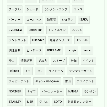
テーブル
シェード
ランタン・ランプ
コンロ
バーナー
コールマン
防寒着
シュラフ
ISUKA
EVERNEW
snowpeak
トレイルラン
LOGOS
テントマット
Hilander
無骨者シリーズ
モンベル
調理器具
ビンテージ
UNIFLAME
trangia
deuter
登山
情報記事
始め方
ストーブ
告知
イベント
Helinox
イス
DoD
タフドーム
テンマクデザイン
ティピーテント
キャンパルogawa
雪山
アライテント
NORDISK
ナイフ
パーコレーター
NANGA
ランタン
STANLEY
MSR
グリル
SOTO
営業日カレンダー