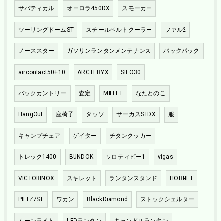
サバティカル
オーロラ450DX
スモーカー
ツーリングドームST
スチールベルトクーラー
ファル2
ノーススター
ガソリンランタンメンテナンス
バックパック
aircontact50+10
ARCTERYX
SILO30
バックカントリー
査定
MILLET
なたとのこ
HangOut
座椅子
タッソ
サーカスSTDX
服
キャンプチェア
ゲイター
チタンクッカー
トレック1400
BUNDOK
ソロティピー1
vigas
VICTORINOX
スキレット
ランタンスタンド
HORNET
PILTZ7ST
ワカン
BlackDiamond
ストックシェルター
ムーンライト
LEDランタン
キャンドルランタン