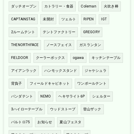
ダッチオーブン
カトラリー・食器
Coleman
火吹き棒
CAPTAINSTAG
未開封
ツェルト
RIPEN
IGT
2ルームテント
テントファクトリー
GREGORY
THENORTHFACE
ノースフェイス
ガスランタン
FIELDOOR
クーラーボックス
ogawa
キッチンテーブル
アイアンラック
ハンモックスタンド
ジャケシュラ
背負子
フィールドキャビネット
ワンポールテント
パンダテント
NEMO
ヘキサライト6P
シェルター
3ハイローテーブル
ウッドストーブ
登山ザック
バルトロ75
お知らせ
夏山フェスタ