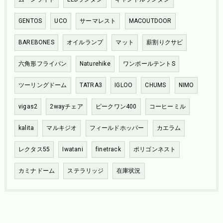
GENTOS
UCO
サーマレスト
MACOUTDOOR
BAREBONES
オイルランプ
マット
薪割りクサビ
六角形フライパン
Naturehike
ワンポールテントS
ツーリングドーム
TATRA3
IGLOO
CHUMS
NIMO
vigas2
2wayチェア
ピークワン400
コーヒーミル
kalita
マルキジオ
フィールドホッパー
カエラム
レクタス55
Iwatani
finetrack
ポリゴンネスト
カミナドーム
ステラリッジ
在庫状況