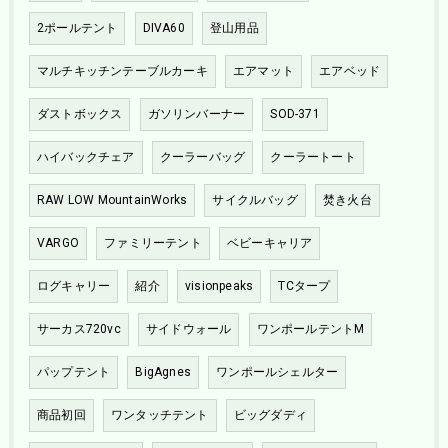
2ポールテント
DIVA60
登山用品
マルチキッチンテーブルカーキ
エアマット
エアベッド
ダストボックス
ガソリンバーナー
SOD-371
ハイバックチェア
クーラーバッグ
クーラートート
RAW LOW MountainWorks
サイクルバッグ
焚き火台
VARGO
ファミリーテント
ベビーキャリア
ログキャリー
紹介
visionpeaks
TCタープ
サーカス720vc
サイドウォール
ワンポールテントM
パップテント
BigAgnes
ワンポールシェルター
商品初回
ワンタッチテント
ビッグダディ