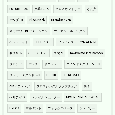
FUTURE FOX
炎幕TCDX
クロスカントリー
とん火
パンダTC
BlackKnob
GrandCanyon
ギガパワーBFガスランタン
ツーマントルランタン
ヘッドライト
LEDLENSER
フレイムストーブMAXMINI
薪グリル
SOLO STOVE
ranger
rawlowmountainworks
タビチビ
バッグ
サコッシュ
ウインドスクリーン350
クッカースタンド350
HK500
PETROMAX
grnアウトドア
クロスシングルソファチェア
椅子
ヘリテイジ
トレイルシェルター
MOUNTAINHARDWEAR
HYLO2
軍幕テント
フォックスベース
グレゴリー