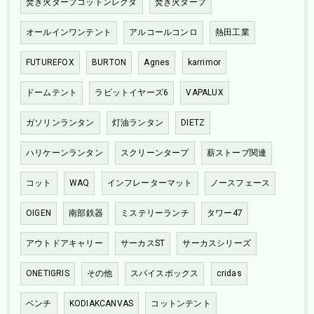
焚き火タープコットンレクタ
焚き火タープ
オールインワンテント
アルコールコンロ
熱田工業
FUTUREFOX
BURTON
Agnes
karrimor
ドームテント
ラビットイヤーズ6
VAPALUX
ガソリンランタン
灯油ランタン
DIETZ
ハリケーンランタン
スクリーンタープ
薪ストーブ関連
コット
WAQ
インフレーターマット
ノースフェース
OIGEN
南部鉄器
ミステリーランチ
タワー47
アウトドアキャリー
サーカスST
サーカスシリーズ
ONETIGRIS
その他
スパイスボックス
cridas
ベンチ
KODIAKCANVAS
コットンテント