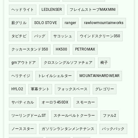
ヘッドライト
LEDLENSER
フレイムストーブMAXMINI
薪グリル
SOLO STOVE
ranger
rawlowmountainworks
タビチビ
バッグ
サコッシュ
ウインドスクリーン350
クッカースタンド350
HK500
PETROMAX
grnアウトドア
クロスシングルソファチェア
椅子
ヘリテイジ
トレイルシェルター
MOUNTAINHARDWEAR
HYLO2
軍幕テント
フォックスベース
グレゴリー
サバティカル
オーロラ450DX
スモーカー
ツーリングドームST
スチールベルトクーラー
ファル2
ノーススター
ガソリンランタンメンテナンス
バックパック