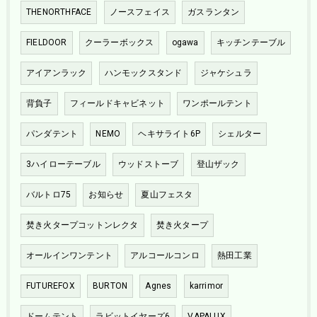
THENORTHFACE
ノースフェイス
ガスランタン
FIELDOOR
クーラーボックス
ogawa
キッチンテーブル
アイアンラック
ハンモックスタンド
ジャケシュラ
背負子
フィールドキャビネット
ワンポールテント
パンダテント
NEMO
ヘキサライト6P
シェルター
3ハイローテーブル
ウッドストーブ
登山ザック
バルトロ75
お知らせ
夏山フェスタ
焚き火タープコットンレクタ
焚き火タープ
オールインワンテント
アルコールコンロ
熱田工業
FUTUREFOX
BURTON
Agnes
karrimor
ドームテント
ラビットイヤーズ6
VAPALUX