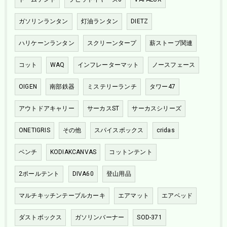
ガソリンランタン
灯油ランタン
DIETZ
ハリケーンランタン
スクリーンタープ
薪ストーブ関連
コット
WAQ
インフレーターマット
ノースフェース
OIGEN
南部鉄器
ミステリーランチ
タワー47
アウトドアキャリー
サーカスST
サーカスシリーズ
ONETIGRIS
その他
スパイスボックス
cridas
ベンチ
KODIAKCANVAS
コットンテント
2ポールテント
DIVA60
登山用品
マルチキッチンテーブルカーキ
エアマット
エアベッド
ダストボックス
ガソリンバーナー
SOD-371