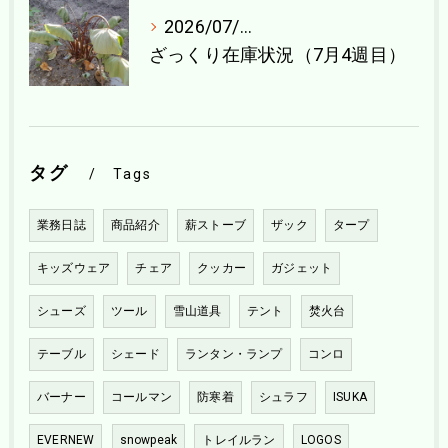
2026/07/21
ざっくり在庫状況（7月4週目）
タグ
Tags
業務日誌
商品紹介
薪ストーブ
ザック
タープ
キッズウェア
チェア
クッカー
ガジェット
シューズ
ツール
雪山道具
テント
焚火台
テーブル
シェード
ランタン・ランプ
コンロ
バーナー
コールマン
防寒着
シュラフ
ISUKA
EVERNEW
snowpeak
トレイルラン
LOGOS