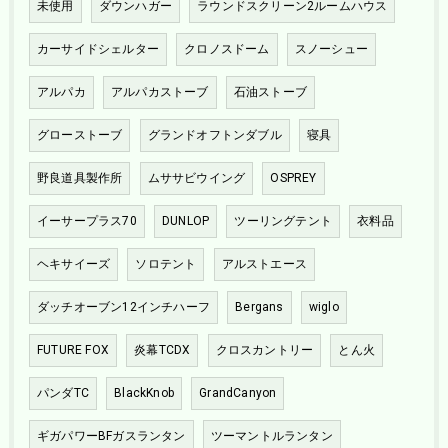
未使用
ダウンハガー
ラウンドスクリーン2ルームハウス
カーサイドシェルター
クロノスドーム
スノーシュー
アルパカ
アルパカストーブ
石油ストーブ
グローストーブ
グランドオフトンダブル
寝具
野良道具製作所
ムササビウイング
OSPREY
イーサープラス70
DUNLOP
ツーリングテント
衣料品
ヘキサイーズ
ソロテント
アルストエース
ダッチオーブン12インチハーフ
Bergans
wiglo
FUTURE FOX
炎幕TCDX
クロスカントリー
とん火
パンダTC
BlackKnob
GrandCanyon
ギガパワーBFガスランタン
ツーマントルランタン