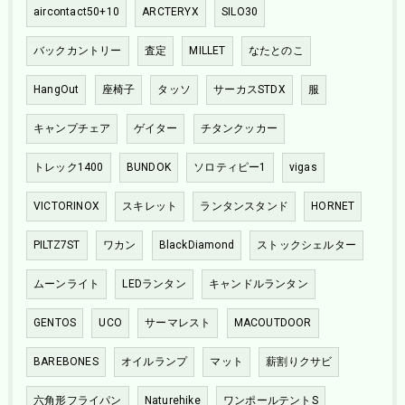
aircontact50+10
ARCTERYX
SILO30
バックカントリー
査定
MILLET
なたとのこ
HangOut
座椅子
タッソ
サーカスSTDX
服
キャンプチェア
ゲイター
チタンクッカー
トレック1400
BUNDOK
ソロティピー1
vigas
VICTORINOX
スキレット
ランタンスタンド
HORNET
PILTZ7ST
ワカン
BlackDiamond
ストックシェルター
ムーンライト
LEDランタン
キャンドルランタン
GENTOS
UCO
サーマレスト
MACOUTDOOR
BAREBONES
オイルランプ
マット
薪割りクサビ
六角形フライパン
Naturehike
ワンポールテントS