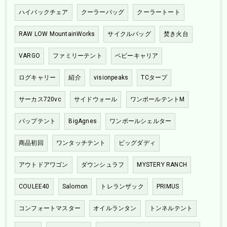
ハイバックチェア
クーラーバッグ
クーラートート
RAW LOW MountainWorks
サイクルバッグ
焚き火台
VARGO
ファミリーテント
ベビーキャリア
ログキャリー
紹介
visionpeaks
TCタープ
サーカス720vc
サイドウォール
ワンポールテントM
パップテント
BigAgnes
ワンポールシェルター
商品初回
ワンタッチテント
ビッグダディ
アウトドアワゴン
ダウンシュラフ
MYSTERY RANCH
COULEE40
Salomon
トレランザック
PRIMUS
コンフォートマスター
オイルランタン
トンネルテント