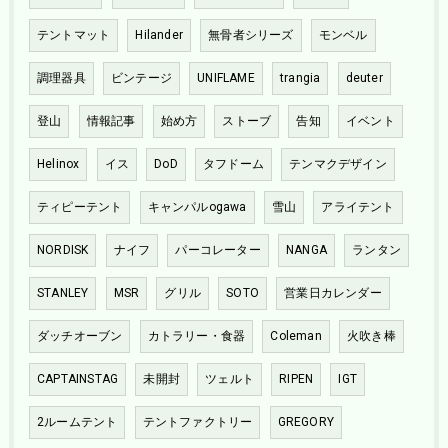
テントマット
Hilander
無骨者シリーズ
モンベル
調理器具
ビンテージ
UNIFLAME
trangia
deuter
登山
情報記事
始め方
ストーブ
告知
イベント
Helinox
イス
DoD
タフドーム
テンマクデザイン
ティピーテント
キャンパルogawa
雪山
アライテント
NORDISK
ナイフ
パーコレーター
NANGA
ランタン
STANLEY
MSR
グリル
SOTO
営業日カレンダー
ダッチオーブン
カトラリー・食器
Coleman
火吹き棒
CAPTAINSTAG
未開封
ツェルト
RIPEN
IGT
2ルームテント
テントファクトリー
GREGORY