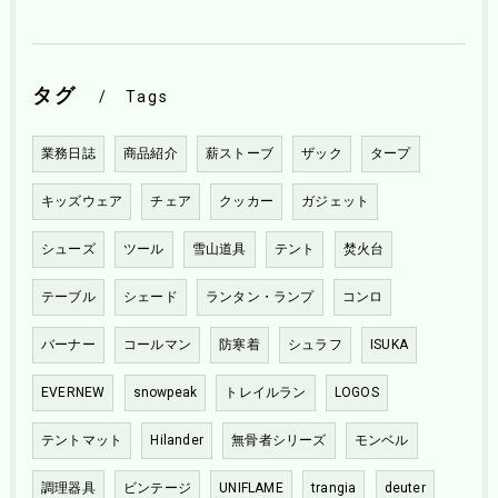
タグ
Tags
業務日誌
商品紹介
薪ストーブ
ザック
タープ
キッズウェア
チェア
クッカー
ガジェット
シューズ
ツール
雪山道具
テント
焚火台
テーブル
シェード
ランタン・ランプ
コンロ
バーナー
コールマン
防寒着
シュラフ
ISUKA
EVERNEW
snowpeak
トレイルラン
LOGOS
テントマット
Hilander
無骨者シリーズ
モンベル
調理器具
ビンテージ
UNIFLAME
trangia
deuter