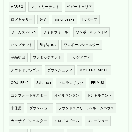
VARGO
ファミリーテント
ベビーキャリア
ログキャリー
紹介
visionpeaks
TCタープ
サーカス720vc
サイドウォール
ワンポールテントM
パップテント
BigAgnes
ワンポールシェルター
商品初回
ワンタッチテント
ビッグダディ
アウトドアワゴン
ダウンシュラフ
MYSTERY RANCH
COULEE40
Salomon
トレランザック
PRIMUS
コンフォートマスター
オイルランタン
トンネルテント
未使用
ダウンハガー
ラウンドスクリーン2ルームハウス
カーサイドシェルター
クロノスドーム
スノーシュー