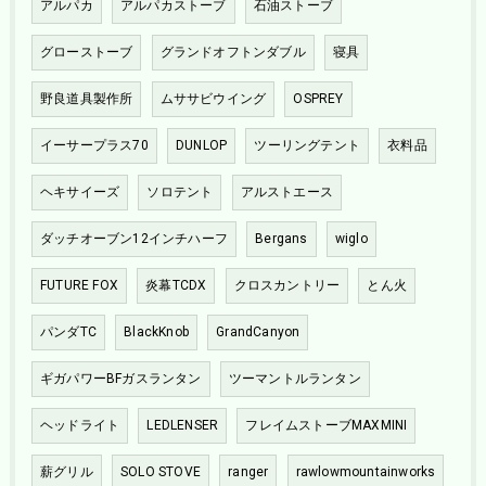
アルパカ
アルパカストーブ
石油ストーブ
グローストーブ
グランドオフトンダブル
寝具
野良道具製作所
ムササビウイング
OSPREY
イーサープラス70
DUNLOP
ツーリングテント
衣料品
ヘキサイーズ
ソロテント
アルストエース
ダッチオーブン12インチハーフ
Bergans
wiglo
FUTURE FOX
炎幕TCDX
クロスカントリー
とん火
パンダTC
BlackKnob
GrandCanyon
ギガパワーBFガスランタン
ツーマントルランタン
ヘッドライト
LEDLENSER
フレイムストーブMAXMINI
薪グリル
SOLO STOVE
ranger
rawlowmountainworks