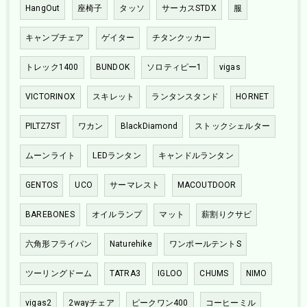
HangOut
座椅子
タッソ
サーカスSTDX
服
キャンプチェア
ゲイター
チタンクッカー
トレック1400
BUNDOK
ソロティピー1
vigas
VICTORINOX
スキレット
ランタンスタンド
HORNET
PILTZ7ST
ワカン
BlackDiamond
ストックシェルター
ムーンライト
LEDランタン
キャンドルランタン
GENTOS
UCO
サーマレスト
MACOUTDOOR
BAREBONES
オイルランプ
マット
薪割りクサビ
六角形フライパン
Naturehike
ワンポールテントS
ツーリングドーム
TATRA3
IGLOO
CHUMS
NIMO
vigas2
2wayチェア
ピークワン400
コーヒーミル