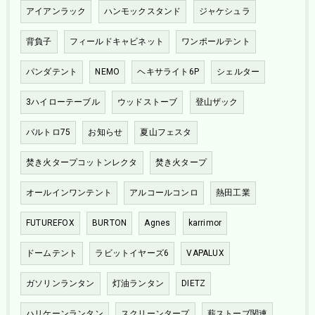
アイアンラック
ハンモックスタンド
ジャケシュラ
背負子
フィールドキャビネット
ワンポールテント
パンダテント
NEMO
ヘキサライト6P
シェルター
3ハイローテーブル
ウッドストーブ
登山ザック
バルトロ75
お知らせ
夏山フェスタ
焚き火タープコットンレクタ
焚き火タープ
オールインワンテント
アルコールコンロ
熱田工業
FUTUREFOX
BURTON
Agnes
karrimor
ドームテント
ラビットイヤーズ6
VAPALUX
ガソリンランタン
灯油ランタン
DIETZ
ハリケーンランタン
スクリーンタープ
薪ストーブ関連