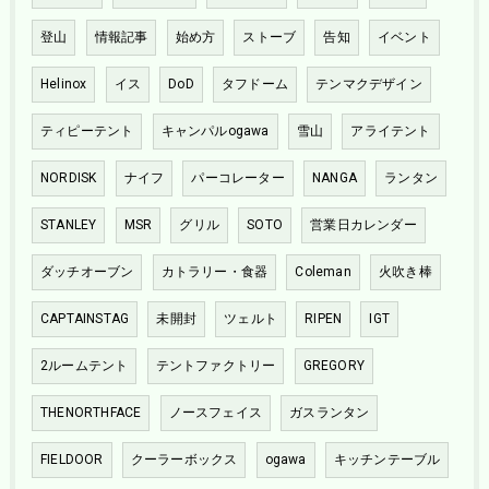
登山
情報記事
始め方
ストーブ
告知
イベント
Helinox
イス
DoD
タフドーム
テンマクデザイン
ティピーテント
キャンパルogawa
雪山
アライテント
NORDISK
ナイフ
パーコレーター
NANGA
ランタン
STANLEY
MSR
グリル
SOTO
営業日カレンダー
ダッチオーブン
カトラリー・食器
Coleman
火吹き棒
CAPTAINSTAG
未開封
ツェルト
RIPEN
IGT
2ルームテント
テントファクトリー
GREGORY
THENORTHFACE
ノースフェイス
ガスランタン
FIELDOOR
クーラーボックス
ogawa
キッチンテーブル