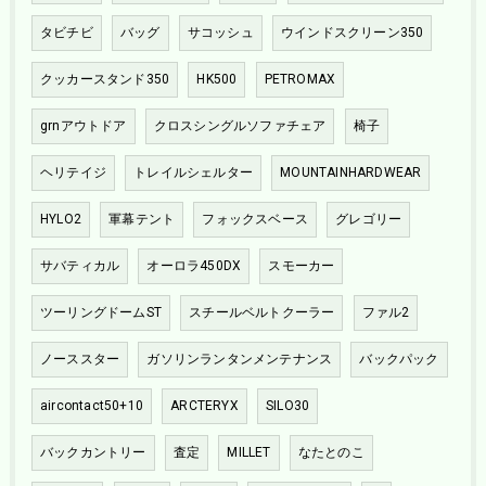
タビチビ
バッグ
サコッシュ
ウインドスクリーン350
クッカースタンド350
HK500
PETROMAX
grnアウトドア
クロスシングルソファチェア
椅子
ヘリテイジ
トレイルシェルター
MOUNTAINHARDWEAR
HYLO2
軍幕テント
フォックスベース
グレゴリー
サバティカル
オーロラ450DX
スモーカー
ツーリングドームST
スチールベルトクーラー
ファル2
ノーススター
ガソリンランタンメンテナンス
バックパック
aircontact50+10
ARCTERYX
SILO30
バックカントリー
査定
MILLET
なたとのこ