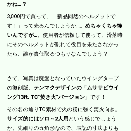
かね…？
3,000円で買って、「新品同然のヘルメットで
す！」って売るんでしょうか…。
めちゃくちゃ怖
いんですが…
。使用者が信頼して使って、滑落時
にそのヘルメットが割れて役目を果たさなかっ
たら、誰が責任取るつもりなんでしょう？
さて、写真は廃盤となっていたウイングタープ
の復刻版、
テンマクデザインの「ムササビウイ
ング13ft. TC“焚き火”バージョン」
です！
その名の通りTC素材で火の粉に強く焚火向き。
サイズ的にはソロ～2人用
という感じでしょう
か。先細りの五角形なので、表記の寸法よりも