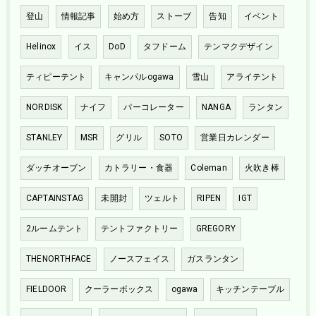
登山
情報記事
始め方
ストーブ
告知
イベント
Helinox
イス
DoD
タフドーム
テンマクデザイン
ティピーテント
キャンパルogawa
雪山
アライテント
NORDISK
ナイフ
パーコレーター
NANGA
ランタン
STANLEY
MSR
グリル
SOTO
営業日カレンダー
ダッチオーブン
カトラリー・食器
Coleman
火吹き棒
CAPTAINSTAG
未開封
ツェルト
RIPEN
IGT
2ルームテント
テントファクトリー
GREGORY
THENORTHFACE
ノースフェイス
ガスランタン
FIELDOOR
クーラーボックス
ogawa
キッチンテーブル