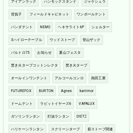
アイアンラック
ハンモックスタンド
ジャケシュラ
背負子
フィールドキャビネット
ワンポールテント
パンダテント
NEMO
ヘキサライト6P
シェルター
3ハイローテーブル
ウッドストーブ
登山ザック
バルトロ75
お知らせ
夏山フェスタ
焚き火タープコットンレクタ
焚き火タープ
オールインワンテント
アルコールコンロ
熱田工業
FUTUREFOX
BURTON
Agnes
karrimor
ドームテント
ラビットイヤーズ6
VAPALUX
ガソリンランタン
灯油ランタン
DIETZ
ハリケーンランタン
スクリーンタープ
薪ストーブ関連