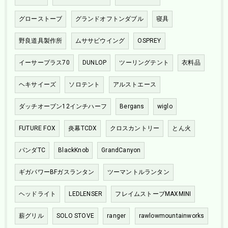
グローストーブ
グランドオフトンダブル
寝具
野良道具製作所
ムササビウイング
OSPREY
イーサープラス70
DUNLOP
ツーリングテント
衣料品
ヘキサイーズ
ソロテント
アルストエース
ダッチオーブン12インチハーフ
Bergans
wiglo
FUTURE FOX
炎幕TCDX
クロスカントリー
とん火
パンダTC
BlackKnob
GrandCanyon
ギガパワーBFガスランタン
ツーマントルランタン
ヘッドライト
LEDLENSER
フレイムストーブMAXMINI
薪グリル
SOLO STOVE
ranger
rawlowmountainworks