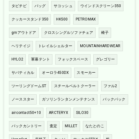
タビチビ
バッグ
サコッシュ
ウインドスクリーン350
クッカースタンド350
HK500
PETROMAX
grnアウトドア
クロスシングルソファチェア
椅子
ヘリテイジ
トレイルシェルター
MOUNTAINHARDWEAR
HYLO2
軍幕テント
フォックスベース
グレゴリー
サバティカル
オーロラ450DX
スモーカー
ツーリングドームST
スチールベルトクーラー
ファル2
ノーススター
ガソリンランタンメンテナンス
バックパック
aircontact50+10
ARCTERYX
SILO30
バックカントリー
査定
MILLET
なたとのこ