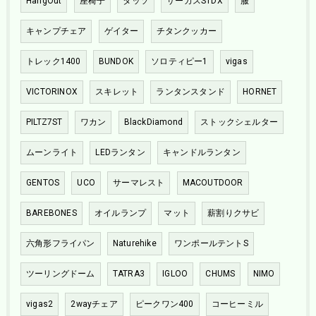
HangOut
座椅子
タッソ
サーカスSTDX
服
キャンプチェア
ゲイター
チタンクッカー
トレック1400
BUNDOK
ソロティピー1
vigas
VICTORINOX
スキレット
ランタンスタンド
HORNET
PILTZ7ST
ワカン
BlackDiamond
ストックシェルター
ムーンライト
LEDランタン
キャンドルランタン
GENTOS
UCO
サーマレスト
MACOUTDOOR
BAREBONES
オイルランプ
マット
薪割りクサビ
六角形フライパン
Naturehike
ワンポールテントS
ツーリングドーム
TATRA3
IGLOO
CHUMS
NIMO
vigas2
2wayチェア
ピークワン400
コーヒーミル