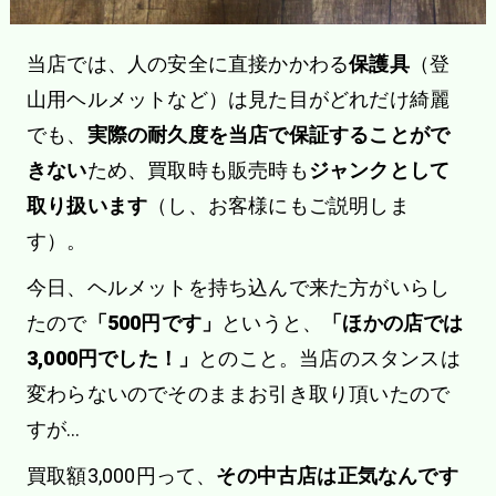
当店では、人の安全に直接かかわる
保護具
（登
山用ヘルメットなど）は見た目がどれだけ綺麗
でも、
実際の耐久度を当店で保証することがで
きない
ため、買取時も販売時も
ジャンクとして
取り扱います
（し、お客様にもご説明しま
す）。
今日、ヘルメットを持ち込んで来た方がいらし
たので
「500円です」
というと、
「ほかの店では
3,000円でした！」
とのこと。当店のスタンスは
変わらないのでそのままお引き取り頂いたので
すが…
買取額3,000円って、
その中古店は正気なんです