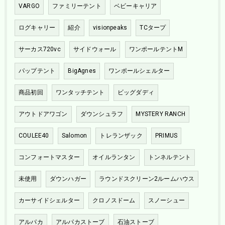
VARGO
ファミリーテント
ベビーキャリア
ログキャリー
紹介
visionpeaks
TCタープ
サーカス720vc
サイドウォール
ワンポールテントM
パップテント
BigAgnes
ワンポールシェルター
商品初回
ワンタッチテント
ビッグダディ
アウトドアワゴン
ダウンシュラフ
MYSTERY RANCH
COULEE40
Salomon
トレランザック
PRIMUS
コンフォートマスター
オイルランタン
トンネルテント
未使用
ダウンハガー
ラウンドスクリーン2ルームハウス
カーサイドシェルター
クロノスドーム
スノーシュー
アルパカ
アルパカストーブ
石油ストーブ