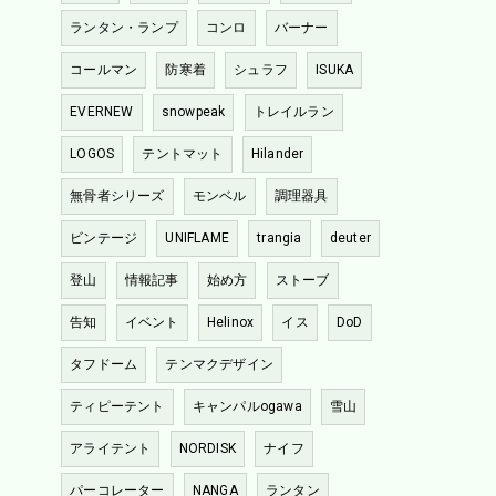
ランタン・ランプ
コンロ
バーナー
コールマン
防寒着
シュラフ
ISUKA
EVERNEW
snowpeak
トレイルラン
LOGOS
テントマット
Hilander
無骨者シリーズ
モンベル
調理器具
ビンテージ
UNIFLAME
trangia
deuter
登山
情報記事
始め方
ストーブ
告知
イベント
Helinox
イス
DoD
タフドーム
テンマクデザイン
ティピーテント
キャンパルogawa
雪山
アライテント
NORDISK
ナイフ
パーコレーター
NANGA
ランタン