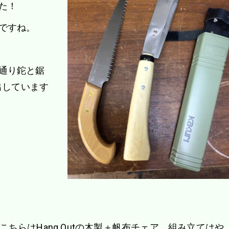
た！
ですね。
通り鉈と鋸
出しています
こちらはHang Outの木製＋帆布チェア。組み立てはや