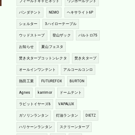
フィールドキャビネット
ワンポールテント
パンダテント
NEMO
ヘキサライト6P
シェルター
3ハイローテーブル
ウッドストーブ
登山ザック
バルトロ75
お知らせ
夏山フェスタ
焚き火タープコットンレクタ
焚き火タープ
オールインワンテント
アルコールコンロ
熱田工業
FUTUREFOX
BURTON
Agnes
karrimor
ドームテント
ラビットイヤーズ6
VAPALUX
ガソリンランタン
灯油ランタン
DIETZ
ハリケーンランタン
スクリーンタープ