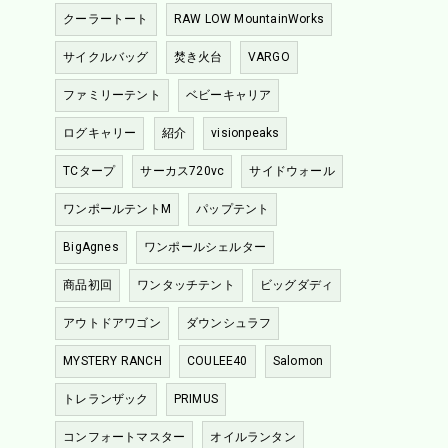
クーラートート
RAW LOW MountainWorks
サイクルバッグ
焚き火台
VARGO
ファミリーテント
ベビーキャリア
ログキャリー
紹介
visionpeaks
TCタープ
サーカス720vc
サイドウォール
ワンポールテントM
パップテント
BigAgnes
ワンポールシェルター
商品初回
ワンタッチテント
ビッグダディ
アウトドアワゴン
ダウンシュラフ
MYSTERY RANCH
COULEE40
Salomon
トレランザック
PRIMUS
コンフォートマスター
オイルランタン