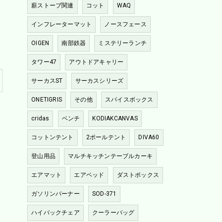
薪ストーブ関連
コット
WAQ
インフレーターマット
ノースフェース
OIGEN
南部鉄器
ミステリーランチ
タワー47
アウトドアキャリー
サーカスST
サーカスシリーズ
ONETIGRIS
その他
スパイスボックス
cridas
ベンチ
KODIAKCANVAS
コットンテント
2ポールテント
DIVA60
登山用品
マルチキッチンテーブルカーキ
エアマット
エアベッド
ダストボックス
ガソリンバーナー
SOD-371
ハイバックチェア
クーラーバッグ