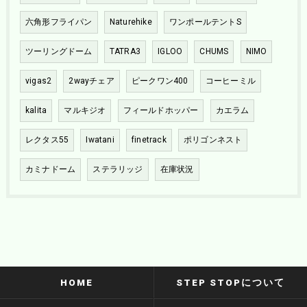
六角形フライパン
Naturehike
ワンポールテントS
ツーリングドーム
TATRA3
IGLOO
CHUMS
NIMO
vigas2
2wayチェア
ピークワン400
コーヒーミル
kalita
マルキジオ
フィールドホッパー
カエラム
レクタス55
Iwatani
finetrack
ポリゴンネスト
カミナドーム
ステラリッジ
在庫状況
HOME
STEP STOPについて