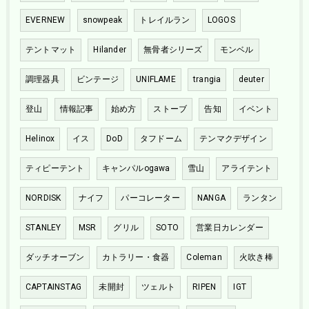
EVERNEW
snowpeak
トレイルラン
LOGOS
テントマット
Hilander
無骨者シリーズ
モンベル
調理器具
ビンテージ
UNIFLAME
trangia
deuter
登山
情報記事
始め方
ストーブ
告知
イベント
Helinox
イス
DoD
タフドーム
テンマクデザイン
ティピーテント
キャンパルogawa
雪山
アライテント
NORDISK
ナイフ
パーコレーター
NANGA
ランタン
STANLEY
MSR
グリル
SOTO
営業日カレンダー
ダッチオーブン
カトラリー・食器
Coleman
火吹き棒
CAPTAINSTAG
未開封
ツェルト
RIPEN
IGT