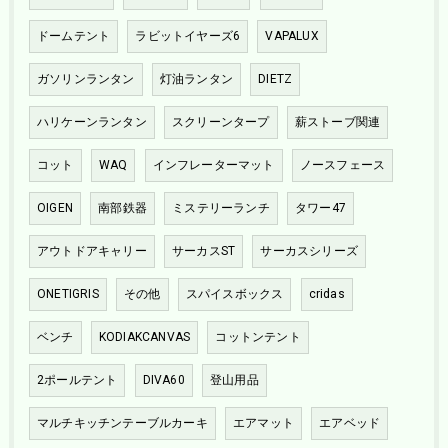
ドームテント
ラビットイヤーズ6
VAPALUX
ガソリンランタン
灯油ランタン
DIETZ
ハリケーンランタン
スクリーンタープ
薪ストーブ関連
コット
WAQ
インフレーターマット
ノースフェース
OIGEN
南部鉄器
ミステリーランチ
タワー47
アウトドアキャリー
サーカスST
サーカスシリーズ
ONETIGRIS
その他
スパイスボックス
cridas
ベンチ
KODIAKCANVAS
コットンテント
2ポールテント
DIVA60
登山用品
マルチキッチンテーブルカーキ
エアマット
エアベッド