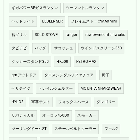
ギガパワーBFガスランタン
ツーマントルランタン
ヘッドライト
LEDLENSER
フレイムストーブMAXMINI
薪グリル
SOLO STOVE
ranger
rawlowmountainworks
タビチビ
バッグ
サコッシュ
ウインドスクリーン350
クッカースタンド350
HK500
PETROMAX
grnアウトドア
クロスシングルソファチェア
椅子
ヘリテイジ
トレイルシェルター
MOUNTAINHARDWEAR
HYLO2
軍幕テント
フォックスベース
グレゴリー
サバティカル
オーロラ450DX
スモーカー
ツーリングドームST
スチールベルトクーラー
ファル2