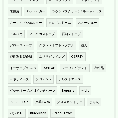
未使用
ダウンハガー
ラウンドスクリーン2ルームハウス
カーサイドシェルター
クロノスドーム
スノーシュー
アルパカ
アルパカストーブ
石油ストーブ
グローストーブ
グランドオフトンダブル
寝具
野良道具製作所
ムササビウイング
OSPREY
イーサープラス70
DUNLOP
ツーリングテント
衣料品
ヘキサイーズ
ソロテント
アルストエース
ダッチオーブン12インチハーフ
Bergans
wiglo
FUTURE FOX
炎幕TCDX
クロスカントリー
とん火
パンダTC
BlackKnob
GrandCanyon