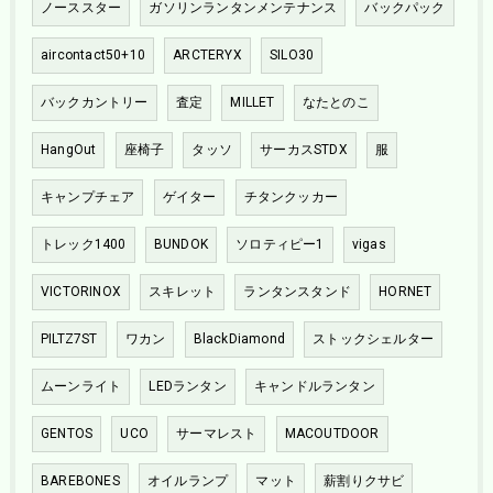
ノーススター
ガソリンランタンメンテナンス
バックパック
aircontact50+10
ARCTERYX
SILO30
バックカントリー
査定
MILLET
なたとのこ
HangOut
座椅子
タッソ
サーカスSTDX
服
キャンプチェア
ゲイター
チタンクッカー
トレック1400
BUNDOK
ソロティピー1
vigas
VICTORINOX
スキレット
ランタンスタンド
HORNET
PILTZ7ST
ワカン
BlackDiamond
ストックシェルター
ムーンライト
LEDランタン
キャンドルランタン
GENTOS
UCO
サーマレスト
MACOUTDOOR
BAREBONES
オイルランプ
マット
薪割りクサビ