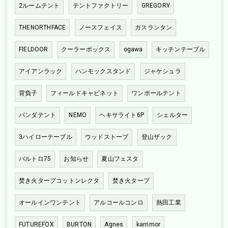
2ルームテント
テントファクトリー
GREGORY
THENORTHFACE
ノースフェイス
ガスランタン
FIELDOOR
クーラーボックス
ogawa
キッチンテーブル
アイアンラック
ハンモックスタンド
ジャケシュラ
背負子
フィールドキャビネット
ワンポールテント
パンダテント
NEMO
ヘキサライト6P
シェルター
3ハイローテーブル
ウッドストーブ
登山ザック
バルトロ75
お知らせ
夏山フェスタ
焚き火タープコットンレクタ
焚き火タープ
オールインワンテント
アルコールコンロ
熱田工業
FUTUREFOX
BURTON
Agnes
karrimor