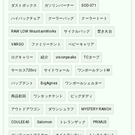
ダストボックス
ガソリンバーナー
SOD-371
ハイバックチェア
クーラーバッグ
クーラートート
RAW LOW MountainWorks
サイクルバッグ
焚き火台
VARGO
ファミリーテント
ベビーキャリア
ログキャリー
紹介
visionpeaks
TCタープ
サーカス720vc
サイドウォール
ワンポールテントM
パップテント
BigAgnes
ワンポールシェルター
商品初回
ワンタッチテント
ビッグダディ
アウトドアワゴン
ダウンシュラフ
MYSTERY RANCH
COULEE40
Salomon
トレランザック
PRIMUS
コンフォートマスター
オイルランタン
トンネルテント