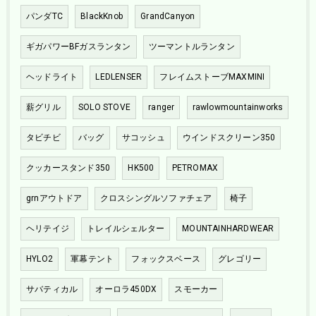
パンダTC
BlackKnob
GrandCanyon
ギガパワーBFガスランタン
ツーマントルランタン
ヘッドライト
LEDLENSER
フレイムストーブMAXMINI
薪グリル
SOLO STOVE
ranger
rawlowmountainworks
タビチビ
バッグ
サコッシュ
ウインドスクリーン350
クッカースタンド350
HK500
PETROMAX
grnアウトドア
クロスシングルソファチェア
椅子
ヘリテイジ
トレイルシェルター
MOUNTAINHARDWEAR
HYLO2
軍幕テント
フォックスベース
グレゴリー
サバティカル
オーロラ450DX
スモーカー