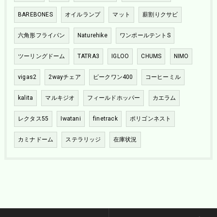
BAREBONES
オイルランプ
マット
薪割りクサビ
六角形フライパン
Naturehike
ワンポールテントS
ツーリングドーム
TATRA3
IGLOO
CHUMS
NIMO
vigas2
2wayチェア
ピークワン400
コーヒーミル
kalita
マルキジオ
フィールドホッパー
カエラム
レクタス55
Iwatani
finetrack
ポリゴンネスト
カミナドーム
ステラリッジ
在庫状況