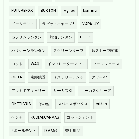
FUTUREFOX
BURTON
Agnes
karrimor
ドームテント
ラビットイヤーズ6
VAPALUX
ガソリンランタン
灯油ランタン
DIETZ
ハリケーンランタン
スクリーンタープ
薪ストーブ関連
コット
WAQ
インフレーターマット
ノースフェース
OIGEN
南部鉄器
ミステリーランチ
タワー47
アウトドアキャリー
サーカスST
サーカスシリーズ
ONETIGRIS
その他
スパイスボックス
cridas
ベンチ
KODIAKCANVAS
コットンテント
2ポールテント
DIVA60
登山用品