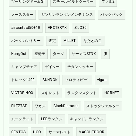
ツーリングドームST
スチールベルトクーラー
ファル2
ノーススター
ガソリンランタンメンテナンス
バックパック
aircontact50+10
ARCTERYX
SILO30
バックカントリー
査定
MILLET
なたとのこ
HangOut
座椅子
タッソ
サーカスSTDX
服
キャンプチェア
ゲイター
チタンクッカー
トレック1400
BUNDOK
ソロティピー1
vigas
VICTORINOX
スキレット
ランタンスタンド
HORNET
PILTZ7ST
ワカン
BlackDiamond
ストックシェルター
ムーンライト
LEDランタン
キャンドルランタン
GENTOS
UCO
サーマレスト
MACOUTDOOR