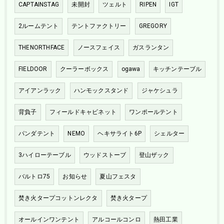
CAPTAINSTAG
未開封
ツェルト
RIPEN
IGT
2ルームテント
テントファクトリー
GREGORY
THENORTHFACE
ノースフェイス
ガスランタン
FIELDOOR
クーラーボックス
ogawa
キッチンテーブル
アイアンラック
ハンモックスタンド
ジャケシュラ
背負子
フィールドキャビネット
ワンポールテント
パンダテント
NEMO
ヘキサライト6P
シェルター
3ハイローテーブル
ウッドストーブ
登山ザック
バルトロ75
お知らせ
夏山フェスタ
焚き火タープコットンレクタ
焚き火タープ
オールインワンテント
アルコールコンロ
熱田工業