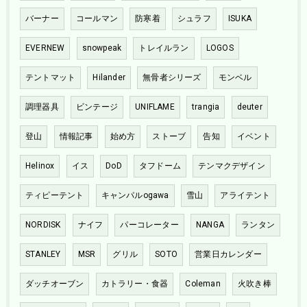
バーナー
コールマン
防寒着
シュラフ
ISUKA
EVERNEW
snowpeak
トレイルラン
LOGOS
テントマット
Hilander
無骨者シリーズ
モンベル
調理器具
ビンテージ
UNIFLAME
trangia
deuter
登山
情報記事
始め方
ストーブ
告知
イベント
Helinox
イス
DoD
タフドーム
テンマクデザイン
ティピーテント
キャンパルogawa
雪山
アライテント
NORDISK
ナイフ
パーコレーター
NANGA
ランタン
STANLEY
MSR
グリル
SOTO
営業日カレンダー
ダッチオーブン
カトラリー・食器
Coleman
火吹き棒