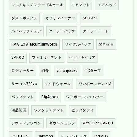
マルチキッチンテーブルカーキ
エアマット
エアベッド
ダストボックス
ガソリンバーナー
SOD-371
ハイバックチェア
クーラーバッグ
クーラートート
RAW LOW MountainWorks
サイクルバッグ
焚き火台
VARGO
ファミリーテント
ベビーキャリア
ログキャリー
紹介
visionpeaks
TCタープ
サーカス720vc
サイドウォール
ワンポールテントM
パップテント
BigAgnes
ワンポールシェルター
商品初回
ワンタッチテント
ビッグダディ
アウトドアワゴン
ダウンシュラフ
MYSTERY RANCH
COULEE40
Salomon
トレランザック
PRIMUS