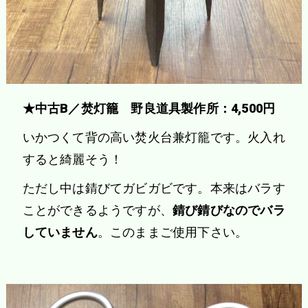
★中古B／焚灯籠 野良道具製作所：4,500円
いかつくて背の高い焚火台兼灯籠です。火入れ
すると綺麗そう！
ただし中は錆びてガビガビです。本来はバラす
ことができるようですが、
錆び錆びなのでバラ
していません
。このままご使用下さい。