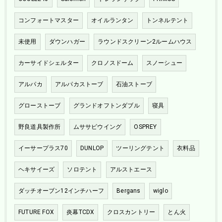
コンフォートマスター
オイルランタン
トンネルテント
未使用
ダウンハガー
ラウンドスクリーン2ルームハウス
カーサイドシェルター
クロノスドーム
スノーシュー
アルパカ
アルパカストーブ
石油ストーブ
グローストーブ
グランドオフトンダブル
寝具
野良道具製作所
ムササビウイング
OSPREY
イーサープラス70
DUNLOP
ツーリングテント
衣料品
ヘキサイーズ
ソロテント
アルストエース
ダッチオーブン12インチハーフ
Bergans
wiglo
FUTURE FOX
炎幕TCDX
クロスカントリー
とん火