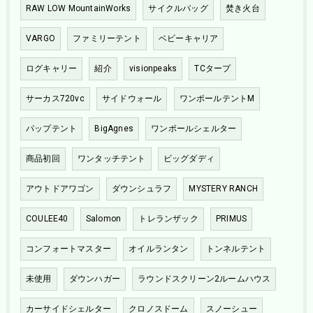
RAW LOW MountainWorks
サイクルバッグ
焚き火台
VARGO
ファミリーテント
ベビーキャリア
ログキャリー
紹介
visionpeaks
TCタープ
サーカス720vc
サイドウォール
ワンポールテントM
パップテント
BigAgnes
ワンポールシェルター
商品初回
ワンタッチテント
ビッグダディ
アウトドアワゴン
ダウンシュラフ
MYSTERY RANCH
COULEE40
Salomon
トレランザック
PRIMUS
コンフォートマスター
オイルランタン
トンネルテント
未使用
ダウンハガー
ラウンドスクリーン2ルームハウス
カーサイドシェルター
クロノスドーム
スノーシュー