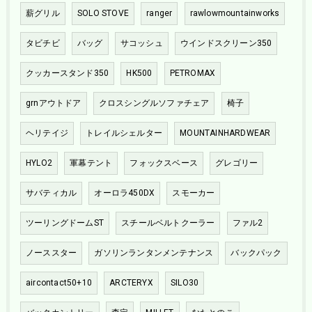
薪グリル
SOLO STOVE
ranger
rawlowmountainworks
タビチビ
バッグ
サコッシュ
ウインドスクリーン350
クッカースタンド350
HK500
PETROMAX
grnアウトドア
クロスシングルソファチェア
椅子
ヘリテイジ
トレイルシェルター
MOUNTAINHARDWEAR
HYLO2
軍幕テント
フォックスベース
グレゴリー
サバティカル
オーロラ450DX
スモーカー
ツーリングドームST
スチールベルトクーラー
ファル2
ノーススター
ガソリンランタンメンテナンス
バックパック
aircontact50+10
ARCTERYX
SILO30