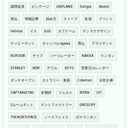
調理器具
ビンテージ
UNIFLAME
trangia
deuter
登山
情報記事
始め方
ストーブ
告知
イベント
Helinox
イス
DoD
タフドーム
テンマクデザイン
ティピーテント
キャンパルogawa
雪山
アライテント
NORDISK
ナイフ
パーコレーター
NANGA
ランタン
STANLEY
MSR
グリル
SOTO
営業日カレンダー
ダッチオーブン
カトラリー・食器
Coleman
火吹き棒
CAPTAINSTAG
未開封
ツェルト
RIPEN
IGT
2ルームテント
テントファクトリー
GREGORY
THENORTHFACE
ノースフェイス
ガスランタン