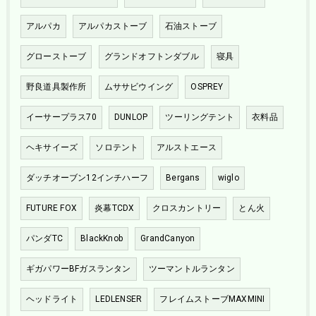
アルパカ
アルパカストーブ
石油ストーブ
グローストーブ
グランドオフトンダブル
寝具
野良道具製作所
ムササビウイング
OSPREY
イーサープラス70
DUNLOP
ツーリングテント
衣料品
ヘキサイーズ
ソロテント
アルストエース
ダッチオーブン12インチハーフ
Bergans
wiglo
FUTURE FOX
炎幕TCDX
クロスカントリー
とん火
パンダTC
BlackKnob
GrandCanyon
ギガパワーBFガスランタン
ツーマントルランタン
ヘッドライト
LEDLENSER
フレイムストーブMAXMINI