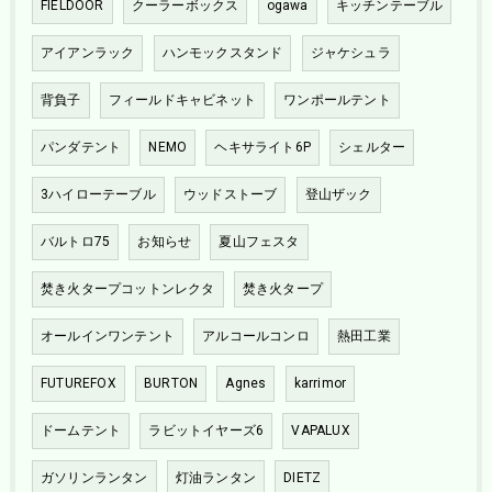
FIELDOOR
クーラーボックス
ogawa
キッチンテーブル
アイアンラック
ハンモックスタンド
ジャケシュラ
背負子
フィールドキャビネット
ワンポールテント
パンダテント
NEMO
ヘキサライト6P
シェルター
3ハイローテーブル
ウッドストーブ
登山ザック
バルトロ75
お知らせ
夏山フェスタ
焚き火タープコットンレクタ
焚き火タープ
オールインワンテント
アルコールコンロ
熱田工業
FUTUREFOX
BURTON
Agnes
karrimor
ドームテント
ラビットイヤーズ6
VAPALUX
ガソリンランタン
灯油ランタン
DIETZ