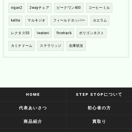
vigas2
2wayチェア
ピークワン400
コーヒーミル
kalita
マルキジオ
フィールドホッパー
カエラム
レクタス55
Iwatani
finetrack
ポリゴンネスト
カミナドーム
ステラリッジ
在庫状況
HOME
STEP STOPについて
代表あいさつ
初心者の方
商品紹介
買取り