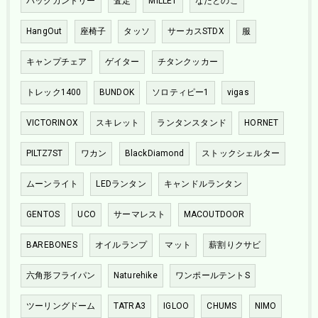
バックカントリー
査定
MILLET
なたとのこ
HangOut
座椅子
タッソ
サーカスSTDX
服
キャンプチェア
ゲイター
チタンクッカー
トレック1400
BUNDOK
ソロティピー1
vigas
VICTORINOX
スキレット
ランタンスタンド
HORNET
PILTZ7ST
ワカン
BlackDiamond
ストックシェルター
ムーンライト
LEDランタン
キャンドルランタン
GENTOS
UCO
サーマレスト
MACOUTDOOR
BAREBONES
オイルランプ
マット
薪割りクサビ
六角形フライパン
Naturehike
ワンポールテントS
ツーリングドーム
TATRA3
IGLOO
CHUMS
NIMO