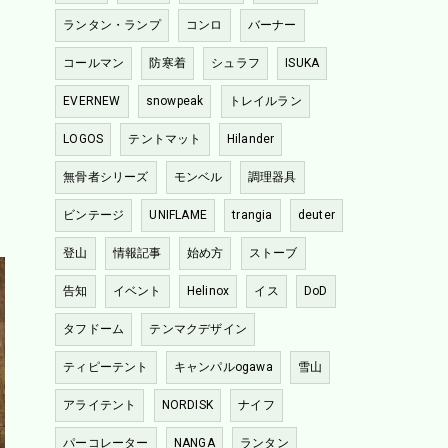
ランタン・ランプ
コンロ
バーナー
コールマン
防寒着
シュラフ
ISUKA
EVERNEW
snowpeak
トレイルラン
LOGOS
テントマット
Hilander
無骨者シリーズ
モンベル
調理器具
ビンテージ
UNIFLAME
trangia
deuter
登山
情報記事
始め方
ストーブ
告知
イベント
Helinox
イス
DoD
タフドーム
テンマクデザイン
ティピーテント
キャンパルogawa
雪山
アライテント
NORDISK
ナイフ
パーコレーター
NANGA
ランタン