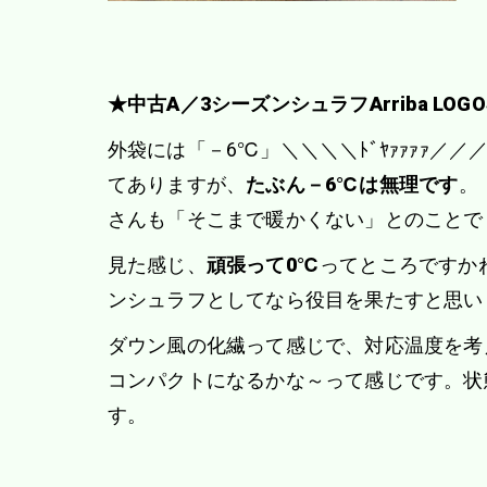
★中古A／3シーズンシュラフArriba LOGOS
外袋には「－6℃」＼＼＼＼ﾄﾞﾔｧｧｧｧ／／
てありますが、
たぶん－6℃は無理です
。
さんも「そこまで暖かくない」とのことで
見た感じ、
頑張って0℃
ってところですか
ンシュラフとしてなら役目を果たすと思い
ダウン風の化繊って感じで、対応温度を考
コンパクトになるかな～って感じです。状
す。