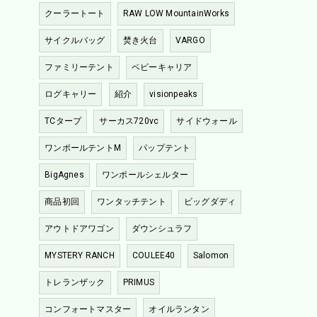
クーラートート
RAW LOW MountainWorks
サイクルバッグ
焚き火台
VARGO
ファミリーテント
ベビーキャリア
ログキャリー
紹介
visionpeaks
TCタープ
サーカス720vc
サイドウォール
ワンポールテントM
パップテント
BigAgnes
ワンポールシェルター
商品初回
ワンタッチテント
ビッグダディ
アウトドアワゴン
ダウンシュラフ
MYSTERY RANCH
COULEE40
Salomon
トレランザック
PRIMUS
コンフォートマスター
オイルランタン