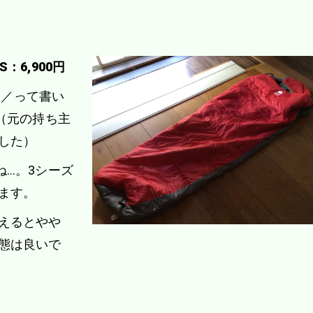
：6,900円
／／って書い
（元の持ち主
した）
ね…。3シーズ
ます。
えるとやや
態は良いで