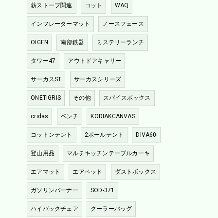
薪ストーブ関連
コット
WAQ
インフレーターマット
ノースフェース
OIGEN
南部鉄器
ミステリーランチ
タワー47
アウトドアキャリー
サーカスST
サーカスシリーズ
ONETIGRIS
その他
スパイスボックス
cridas
ベンチ
KODIAKCANVAS
コットンテント
2ポールテント
DIVA60
登山用品
マルチキッチンテーブルカーキ
エアマット
エアベッド
ダストボックス
ガソリンバーナー
SOD-371
ハイバックチェア
クーラーバッグ