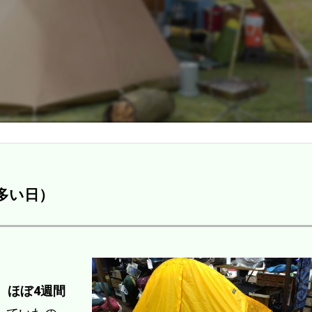
多い日）
、
ほぼ4週間