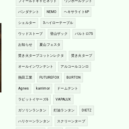
フィールドキャビネット
ワンポールテント
パンダテント
NEMO
ヘキサライト6P
シェルター
3ハイローテーブル
ウッドストーブ
登山ザック
バルトロ75
お知らせ
夏山フェスタ
焚き火タープコットンレクタ
焚き火タープ
オールインワンテント
アルコールコンロ
熱田工業
FUTUREFOX
BURTON
Agnes
karrimor
ドームテント
ラビットイヤーズ6
VAPALUX
ガソリンランタン
灯油ランタン
DIETZ
ハリケーンランタン
スクリーンタープ