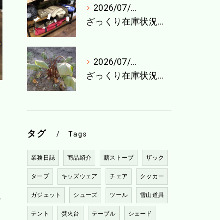
2026/07/27
ざっくり在庫状況（7月最終週）
2026/07/21
ざっくり在庫状況（7月4週目）
タグ
Tags
業務日誌
商品紹介
薪ストーブ
ザック
タープ
キッズウェア
チェア
クッカー
あ
ガジェット
シューズ
ツール
雪山道具
テント
焚火台
テーブル
シェード