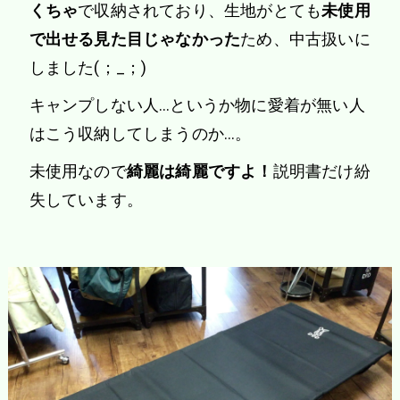
くちゃ
で収納されており、生地がとても
未使用
で出せる見た目じゃなかった
ため、中古扱いに
しました(；_；)
キャンプしない人…というか物に愛着が無い人
はこう収納してしまうのか…。
未使用なので
綺麗は綺麗ですよ！
説明書だけ紛
失しています。