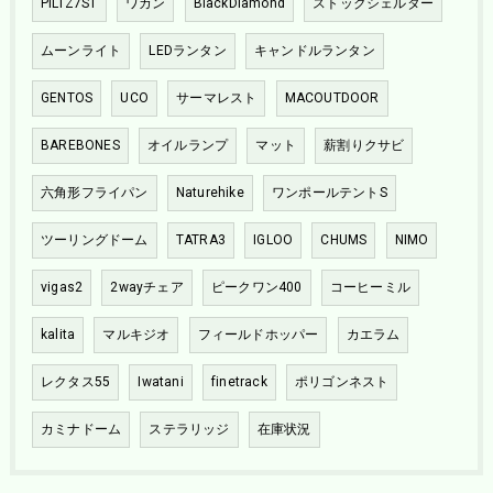
PILTZ7ST
ワカン
BlackDiamond
ストックシェルター
ムーンライト
LEDランタン
キャンドルランタン
GENTOS
UCO
サーマレスト
MACOUTDOOR
BAREBONES
オイルランプ
マット
薪割りクサビ
六角形フライパン
Naturehike
ワンポールテントS
ツーリングドーム
TATRA3
IGLOO
CHUMS
NIMO
vigas2
2wayチェア
ピークワン400
コーヒーミル
kalita
マルキジオ
フィールドホッパー
カエラム
レクタス55
Iwatani
finetrack
ポリゴンネスト
カミナドーム
ステラリッジ
在庫状況