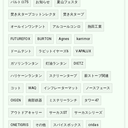
バルトロ75
お知らせ
夏山フェスタ
焚き火タープコットンレクタ
焚き火タープ
オールインワンテント
アルコールコンロ
熱田工業
FUTUREFOX
BURTON
Agnes
karrimor
ドームテント
ラビットイヤーズ6
VAPALUX
ガソリンランタン
灯油ランタン
DIETZ
ハリケーンランタン
スクリーンタープ
薪ストーブ関連
コット
WAQ
インフレーターマット
ノースフェース
OIGEN
南部鉄器
ミステリーランチ
タワー47
アウトドアキャリー
サーカスST
サーカスシリーズ
ONETIGRIS
その他
スパイスボックス
cridas