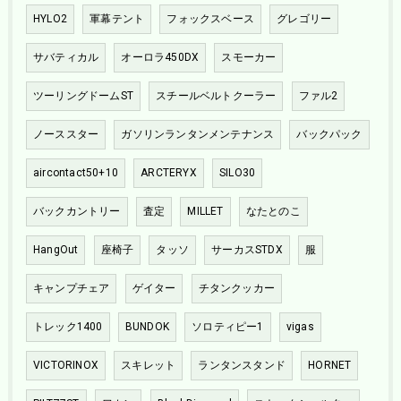
HYLO2
軍幕テント
フォックスベース
グレゴリー
サバティカル
オーロラ450DX
スモーカー
ツーリングドームST
スチールベルトクーラー
ファル2
ノーススター
ガソリンランタンメンテナンス
バックパック
aircontact50+10
ARCTERYX
SILO30
バックカントリー
査定
MILLET
なたとのこ
HangOut
座椅子
タッソ
サーカスSTDX
服
キャンプチェア
ゲイター
チタンクッカー
トレック1400
BUNDOK
ソロティピー1
vigas
VICTORINOX
スキレット
ランタンスタンド
HORNET