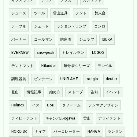
シューズ
ツール
雪山道具
テント
焚火台
テーブル
シェード
ランタン・ランプ
コンロ
バーナー
コールマン
防寒着
シュラフ
ISUKA
EVERNEW
snowpeak
トレイルラン
LOGOS
テントマット
Hilander
無骨者シリーズ
モンベル
調理器具
ビンテージ
UNIFLAME
trangia
deuter
登山
情報記事
始め方
ストーブ
告知
イベント
Helinox
イス
DoD
タフドーム
テンマクデザイン
ティピーテント
キャンパルogawa
雪山
アライテント
NORDISK
ナイフ
パーコレーター
NANGA
ランタン