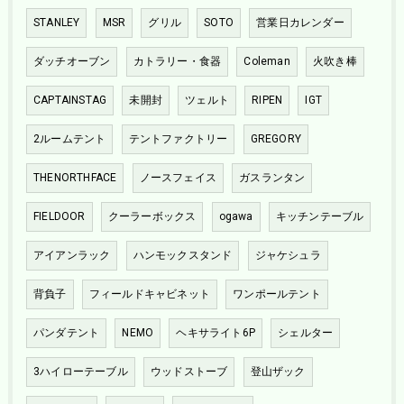
STANLEY
MSR
グリル
SOTO
営業日カレンダー
ダッチオーブン
カトラリー・食器
Coleman
火吹き棒
CAPTAINSTAG
未開封
ツェルト
RIPEN
IGT
2ルームテント
テントファクトリー
GREGORY
THENORTHFACE
ノースフェイス
ガスランタン
FIELDOOR
クーラーボックス
ogawa
キッチンテーブル
アイアンラック
ハンモックスタンド
ジャケシュラ
背負子
フィールドキャビネット
ワンポールテント
パンダテント
NEMO
ヘキサライト6P
シェルター
3ハイローテーブル
ウッドストーブ
登山ザック