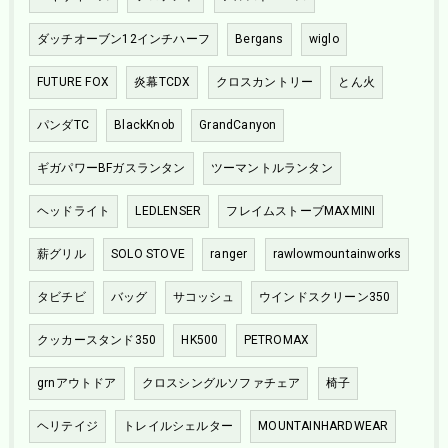
ダッチオーブン12インチハーフ
Bergans
wiglo
FUTURE FOX
炎幕TCDX
クロスカントリー
とん火
パンダTC
BlackKnob
GrandCanyon
ギガパワーBFガスランタン
ツーマントルランタン
ヘッドライト
LEDLENSER
フレイムストーブMAXMINI
薪グリル
SOLO STOVE
ranger
rawlowmountainworks
タビチビ
バッグ
サコッシュ
ウインドスクリーン350
クッカースタンド350
HK500
PETROMAX
grnアウトドア
クロスシングルソファチェア
椅子
ヘリテイジ
トレイルシェルター
MOUNTAINHARDWEAR