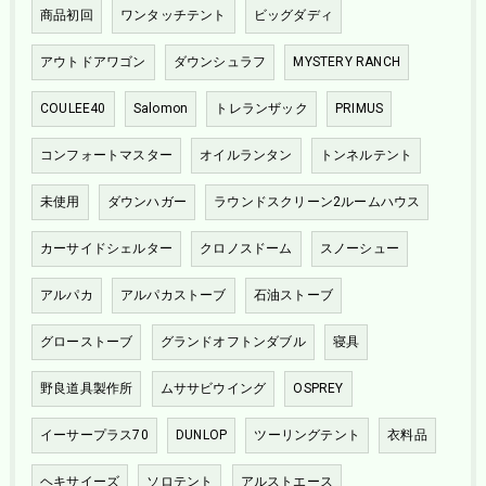
商品初回
ワンタッチテント
ビッグダディ
アウトドアワゴン
ダウンシュラフ
MYSTERY RANCH
COULEE40
Salomon
トレランザック
PRIMUS
コンフォートマスター
オイルランタン
トンネルテント
未使用
ダウンハガー
ラウンドスクリーン2ルームハウス
カーサイドシェルター
クロノスドーム
スノーシュー
アルパカ
アルパカストーブ
石油ストーブ
グローストーブ
グランドオフトンダブル
寝具
野良道具製作所
ムササビウイング
OSPREY
イーサープラス70
DUNLOP
ツーリングテント
衣料品
ヘキサイーズ
ソロテント
アルストエース