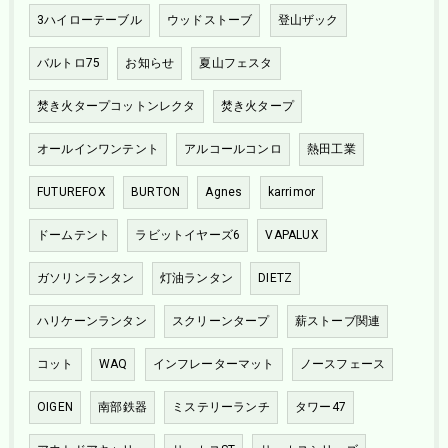
3ハイローテーブル
ウッドストーブ
登山ザック
バルトロ75
お知らせ
夏山フェスタ
焚き火タープコットンレクタ
焚き火タープ
オールインワンテント
アルコールコンロ
熱田工業
FUTUREFOX
BURTON
Agnes
karrimor
ドームテント
ラビットイヤーズ6
VAPALUX
ガソリンランタン
灯油ランタン
DIETZ
ハリケーンランタン
スクリーンタープ
薪ストーブ関連
コット
WAQ
インフレーターマット
ノースフェース
OIGEN
南部鉄器
ミステリーランチ
タワー47