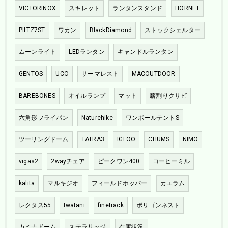
VICTORINOX
スキレット
ランタンスタンド
HORNET
PILTZ7ST
ワカン
BlackDiamond
ストックシェルター
ムーンライト
LEDランタン
キャンドルランタン
GENTOS
UCO
サーマレスト
MACOUTDOOR
BAREBONES
オイルランプ
マット
薪割りクサビ
六角形フライパン
Naturehike
ワンポールテントS
ツーリングドーム
TATRA3
IGLOO
CHUMS
NIMO
vigas2
2wayチェア
ピークワン400
コーヒーミル
kalita
マルキジオ
フィールドホッパー
カエラム
レクタス55
Iwatani
finetrack
ポリゴンネスト
カミナドーム
ステラリッジ
在庫状況