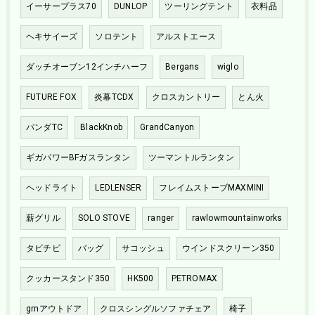
イーサープラス70
DUNLOP
ツーリングテント
衣料品
ヘキサイーズ
ソロテント
アルストエース
ダッチオーブン12インチハーフ
Bergans
wiglo
FUTURE FOX
炎幕TCDX
クロスカントリー
とん火
パンダTC
BlackKnob
GrandCanyon
ギガパワーBFガスランタン
ツーマントルランタン
ヘッドライト
LEDLENSER
フレイムストーブMAXMINI
薪グリル
SOLO STOVE
ranger
rawlowmountainworks
タビチビ
バッグ
サコッシュ
ウインドスクリーン350
クッカースタンド350
HK500
PETROMAX
grnアウトドア
クロスシングルソファチェア
椅子