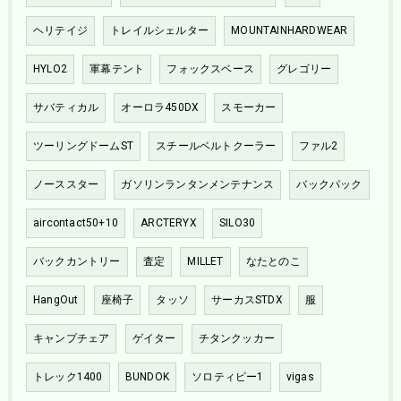
ヘリテイジ
トレイルシェルター
MOUNTAINHARDWEAR
HYLO2
軍幕テント
フォックスベース
グレゴリー
サバティカル
オーロラ450DX
スモーカー
ツーリングドームST
スチールベルトクーラー
ファル2
ノーススター
ガソリンランタンメンテナンス
バックパック
aircontact50+10
ARCTERYX
SILO30
バックカントリー
査定
MILLET
なたとのこ
HangOut
座椅子
タッソ
サーカスSTDX
服
キャンプチェア
ゲイター
チタンクッカー
トレック1400
BUNDOK
ソロティピー1
vigas