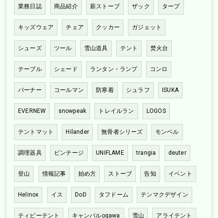
業務日誌
商品紹介
薪ストーブ
ザック
タープ
キッズウェア
チェア
クッカー
ガジェット
シューズ
ツール
雪山道具
テント
焚火台
テーブル
シェード
ランタン・ランプ
コンロ
バーナー
コールマン
防寒着
シュラフ
ISUKA
EVERNEW
snowpeak
トレイルラン
LOGOS
テントマット
Hilander
無骨者シリーズ
モンベル
調理器具
ビンテージ
UNIFLAME
trangia
deuter
登山
情報記事
始め方
ストーブ
告知
イベント
Helinox
イス
DoD
タフドーム
テンマクデザイン
ティピーテント
キャンパルogawa
雪山
アライテント