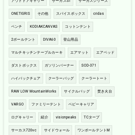
アウトドアキャリー
サーカスST
サーカスシリーズ
ONETIGRIS
その他
スパイスボックス
cridas
ベンチ
KODIAKCANVAS
コットンテント
2ポールテント
DIVA60
登山用品
マルチキッチンテーブルカーキ
エアマット
エアベッド
ダストボックス
ガソリンバーナー
SOD-371
ハイバックチェア
クーラーバッグ
クーラートート
RAW LOW MountainWorks
サイクルバッグ
焚き火台
VARGO
ファミリーテント
ベビーキャリア
ログキャリー
紹介
visionpeaks
TCタープ
サーカス720vc
サイドウォール
ワンポールテントM