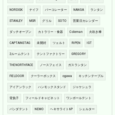
NORDISK
ナイフ
パーコレーター
NANGA
ランタン
STANLEY
MSR
グリル
SOTO
営業日カレンダー
ダッチオーブン
カトラリー・食器
Coleman
火吹き棒
CAPTAINSTAG
未開封
ツェルト
RIPEN
IGT
2ルームテント
テントファクトリー
GREGORY
THENORTHFACE
ノースフェイス
ガスランタン
FIELDOOR
クーラーボックス
ogawa
キッチンテーブル
アイアンラック
ハンモックスタンド
ジャケシュラ
背負子
フィールドキャビネット
ワンポールテント
パンダテント
NEMO
ヘキサライト6P
シェルター