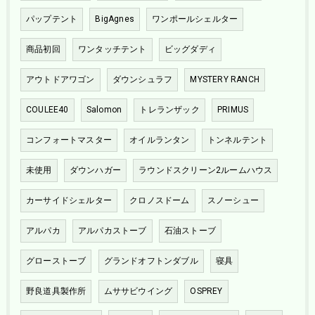
パップテント
BigAgnes
ワンポールシェルター
商品初回
ワンタッチテント
ビッグダディ
アウトドアワゴン
ダウンシュラフ
MYSTERY RANCH
COULEE40
Salomon
トレランザック
PRIMUS
コンフォートマスター
オイルランタン
トンネルテント
未使用
ダウンハガー
ラウンドスクリーン2ルームハウス
カーサイドシェルター
クロノスドーム
スノーシュー
アルパカ
アルパカストーブ
石油ストーブ
グローストーブ
グランドオフトンダブル
寝具
野良道具製作所
ムササビウイング
OSPREY