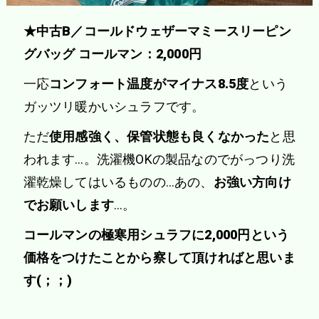
★中古B／コールドウェザーマミースリーピン
グバッグ コールマン：2,000円
一応
コンフォート温度がマイナス8.5度
という
ガッツリ暖かいシュラフです。
ただ
使用感強く、保管状態も良くなかった
と思
われます…。洗濯機OKの製品なのでがっつり洗
濯乾燥してはいるものの…あの、
お強い方向け
でお願いします
…。
コールマンの極寒用シュラフに2,000円という
価格をつけたことから察して頂ければと思いま
す(；；)