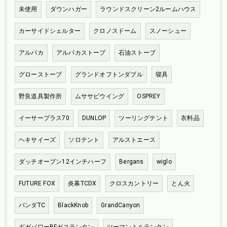
未使用
ダウンハガー
ラウンドスクリーン2ルームハウス
カーサイドシェルター
クロノスドーム
スノーシュー
アルパカ
アルパカストーブ
石油ストーブ
グローストーブ
グランドオフトンダブル
寝具
野良道具製作所
ムササビウイング
OSPREY
イーサープラス70
DUNLOP
ツーリングテント
衣料品
ヘキサイーズ
ソロテント
アルストエース
ダッチオーブン12インチハーフ
Bergans
wiglo
FUTURE FOX
炎幕TCDX
クロスカントリー
とん火
パンダTC
BlackKnob
GrandCanyon
ギガパワーBFガスランタン
ツーマントルランタン