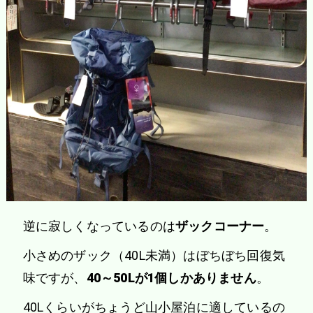
逆に寂しくなっているのは
ザックコーナー
。
小さめのザック（40L未満）はぼちぼち回復気
味ですが、
40～50Lが1個しかありません
。
40Lくらいがちょうど山小屋泊に適しているの