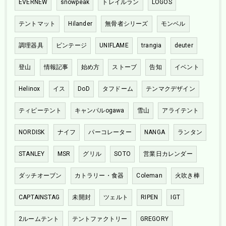
EVERNEW
snowpeak
トレイルラン
LOGOS
テントマット
Hilander
無骨者シリーズ
モンベル
調理器具
ビンテージ
UNIFLAME
trangia
deuter
登山
情報記事
始め方
ストーブ
告知
イベント
Helinox
イス
DoD
タフドーム
テンマクデザイン
ティピーテント
キャンパルogawa
雪山
アライテント
NORDISK
ナイフ
パーコレーター
NANGA
ランタン
STANLEY
MSR
グリル
SOTO
営業日カレンダー
ダッチオーブン
カトラリー・食器
Coleman
火吹き棒
CAPTAINSTAG
未開封
ツェルト
RIPEN
IGT
2ルームテント
テントファクトリー
GREGORY