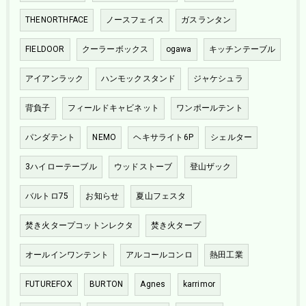
THENORTHFACE
ノースフェイス
ガスランタン
FIELDOOR
クーラーボックス
ogawa
キッチンテーブル
アイアンラック
ハンモックスタンド
ジャケシュラ
背負子
フィールドキャビネット
ワンポールテント
パンダテント
NEMO
ヘキサライト6P
シェルター
3ハイローテーブル
ウッドストーブ
登山ザック
バルトロ75
お知らせ
夏山フェスタ
焚き火タープコットンレクタ
焚き火タープ
オールインワンテント
アルコールコンロ
熱田工業
FUTUREFOX
BURTON
Agnes
karrimor