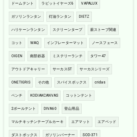
ドームテント
ラビットイヤーズ6
VAPALUX
ガソリンランタン
灯油ランタン
DIETZ
ハリケーンランタン
スクリーンタープ
薪ストーブ関連
コット
WAQ
インフレーターマット
ノースフェース
OIGEN
南部鉄器
ミステリーランチ
タワー47
アウトドアキャリー
サーカスST
サーカスシリーズ
ONETIGRIS
その他
スパイスボックス
cridas
ベンチ
KODIAKCANVAS
コットンテント
2ポールテント
DIVA60
登山用品
マルチキッチンテーブルカーキ
エアマット
エアベッド
ダストボックス
ガソリンバーナー
SOD-371