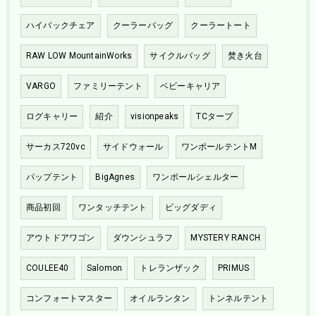
ハイバックチェア
クーラーバッグ
クーラートート
RAW LOW MountainWorks
サイクルバッグ
焚き火台
VARGO
ファミリーテント
ベビーキャリア
ログキャリー
紹介
visionpeaks
TCタープ
サーカス720vc
サイドウォール
ワンポールテントM
パップテント
BigAgnes
ワンポールシェルター
商品初回
ワンタッチテント
ビッグダディ
アウトドアワゴン
ダウンシュラフ
MYSTERY RANCH
COULEE40
Salomon
トレランザック
PRIMUS
コンフォートマスター
オイルランタン
トンネルテント