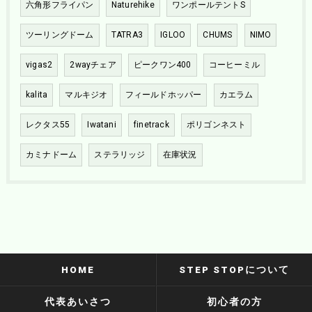
六角形フライパン
Naturehike
ワンポールテントS
ツーリングドーム
TATRA3
IGLOO
CHUMS
NIMO
vigas2
2wayチェア
ピークワン400
コーヒーミル
kalita
マルキジオ
フィールドホッパー
カエラム
レクタス55
Iwatani
finetrack
ポリゴンネスト
カミナドーム
ステラリッジ
在庫状況
HOME
STEP STOPについて
代表あいさつ
初心者の方