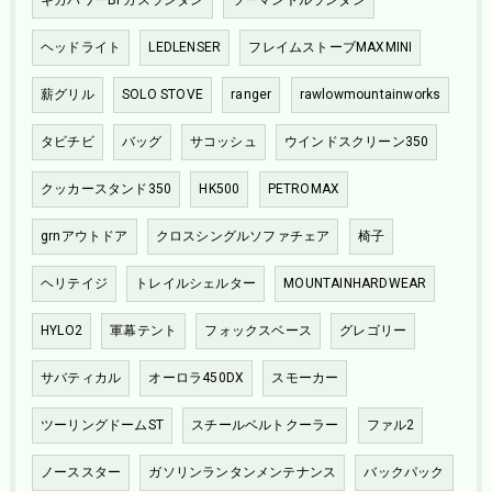
ヘッドライト
LEDLENSER
フレイムストーブMAXMINI
薪グリル
SOLO STOVE
ranger
rawlowmountainworks
タビチビ
バッグ
サコッシュ
ウインドスクリーン350
クッカースタンド350
HK500
PETROMAX
grnアウトドア
クロスシングルソファチェア
椅子
ヘリテイジ
トレイルシェルター
MOUNTAINHARDWEAR
HYLO2
軍幕テント
フォックスベース
グレゴリー
サバティカル
オーロラ450DX
スモーカー
ツーリングドームST
スチールベルトクーラー
ファル2
ノーススター
ガソリンランタンメンテナンス
バックパック