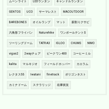
ムーンライト
LEDランタン
キャンドルランタン
GENTOS
UCO
サーマレスト
MACOUTDOOR
BAREBONES
オイルランプ
マット
薪割りクサビ
六角形フライパン
Naturehike
ワンポールテントS
ツーリングドーム
TATRA3
IGLOO
CHUMS
NIMO
vigas2
2wayチェア
ピークワン400
コーヒーミル
kalita
マルキジオ
フィールドホッパー
カエラム
レクタス55
Iwatani
finetrack
ポリゴンネスト
カミナドーム
ステラリッジ
在庫状況