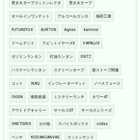
焚き火タープコットンレクタ
焚き火タープ
オールインワンテント
アルコールコンロ
熱田工業
FUTUREFOX
BURTON
Agnes
karrimor
ドームテント
ラビットイヤーズ6
VAPALUX
ガソリンランタン
灯油ランタン
DIETZ
ハリケーンランタン
スクリーンタープ
薪ストーブ関連
コット
WAQ
インフレーターマット
ノースフェース
OIGEN
南部鉄器
ミステリーランチ
タワー47
アウトドアキャリー
サーカスST
サーカスシリーズ
ONETIGRIS
その他
スパイスボックス
cridas
ベンチ
KODIAKCANVAS
コットンテント