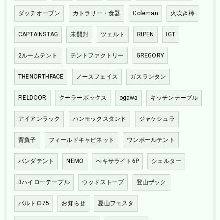
ダッチオーブン
カトラリー・食器
Coleman
火吹き棒
CAPTAINSTAG
未開封
ツェルト
RIPEN
IGT
2ルームテント
テントファクトリー
GREGORY
THENORTHFACE
ノースフェイス
ガスランタン
FIELDOOR
クーラーボックス
ogawa
キッチンテーブル
アイアンラック
ハンモックスタンド
ジャケシュラ
背負子
フィールドキャビネット
ワンポールテント
パンダテント
NEMO
ヘキサライト6P
シェルター
3ハイローテーブル
ウッドストーブ
登山ザック
バルトロ75
お知らせ
夏山フェスタ