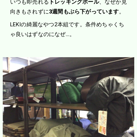
いつも即売れる
トレッキングポール
、なぜか見
向きもされずに
3週間もぶら下がっています
。
LEKIの綺麗なやつ2本組です。条件めちゃくち
ゃ良いはずなのになぜ…。