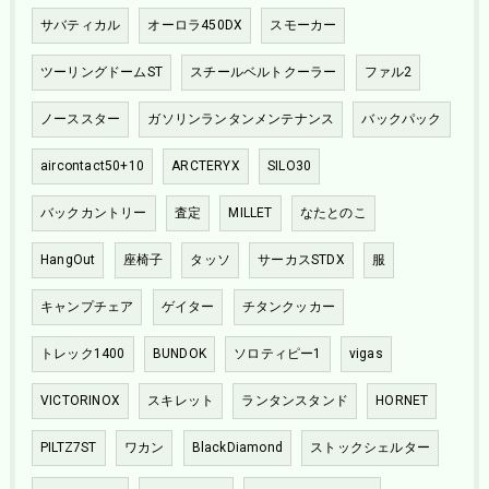
サバティカル
オーロラ450DX
スモーカー
ツーリングドームST
スチールベルトクーラー
ファル2
ノーススター
ガソリンランタンメンテナンス
バックパック
aircontact50+10
ARCTERYX
SILO30
バックカントリー
査定
MILLET
なたとのこ
HangOut
座椅子
タッソ
サーカスSTDX
服
キャンプチェア
ゲイター
チタンクッカー
トレック1400
BUNDOK
ソロティピー1
vigas
VICTORINOX
スキレット
ランタンスタンド
HORNET
PILTZ7ST
ワカン
BlackDiamond
ストックシェルター