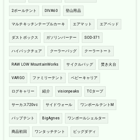
2ポールテント
DIVA60
登山用品
マルチキッチンテーブルカーキ
エアマット
エアベッド
ダストボックス
ガソリンバーナー
SOD-371
ハイバックチェア
クーラーバッグ
クーラートート
RAW LOW MountainWorks
サイクルバッグ
焚き火台
VARGO
ファミリーテント
ベビーキャリア
ログキャリー
紹介
visionpeaks
TCタープ
サーカス720vc
サイドウォール
ワンポールテントM
パップテント
BigAgnes
ワンポールシェルター
商品初回
ワンタッチテント
ビッグダディ