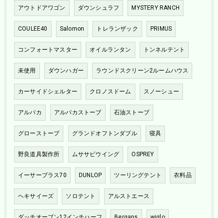
アウトドアワゴン
ダウンシュラフ
MYSTERY RANCH
COULEE40
Salomon
トレランザック
PRIMUS
コンフォートマスター
オイルランタン
トンネルテント
未使用
ダウンハガー
ラウンドスクリーン2ルームハウス
カーサイドシェルター
クロノスドーム
スノーシュー
アルパカ
アルパカストーブ
石油ストーブ
グローストーブ
グランドオフトンダブル
寝具
野良道具製作所
ムササビウイング
OSPREY
イーサープラス70
DUNLOP
ツーリングテント
衣料品
ヘキサイーズ
ソロテント
アルストエース
ダッチオーブン12インチハーフ
Bergans
wiglo