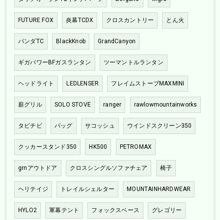
FUTURE FOX
炎幕TCDX
クロスカントリー
とん火
パンダTC
BlackKnob
GrandCanyon
ギガパワーBFガスランタン
ツーマントルランタン
ヘッドライト
LEDLENSER
フレイムストーブMAXMINI
薪グリル
SOLO STOVE
ranger
rawlowmountainworks
タビチビ
バッグ
サコッシュ
ウインドスクリーン350
クッカースタンド350
HK500
PETROMAX
grnアウトドア
クロスシングルソファチェア
椅子
ヘリテイジ
トレイルシェルター
MOUNTAINHARDWEAR
HYLO2
軍幕テント
フォックスベース
グレゴリー