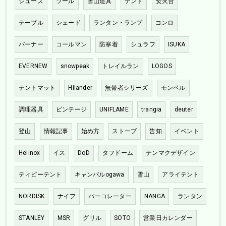
シューズ
ツール
雪山道具
テント
焚火台
テーブル
シェード
ランタン・ランプ
コンロ
バーナー
コールマン
防寒着
シュラフ
ISUKA
EVERNEW
snowpeak
トレイルラン
LOGOS
テントマット
Hilander
無骨者シリーズ
モンベル
調理器具
ビンテージ
UNIFLAME
trangia
deuter
登山
情報記事
始め方
ストーブ
告知
イベント
Helinox
イス
DoD
タフドーム
テンマクデザイン
ティピーテント
キャンパルogawa
雪山
アライテント
NORDISK
ナイフ
パーコレーター
NANGA
ランタン
STANLEY
MSR
グリル
SOTO
営業日カレンダー