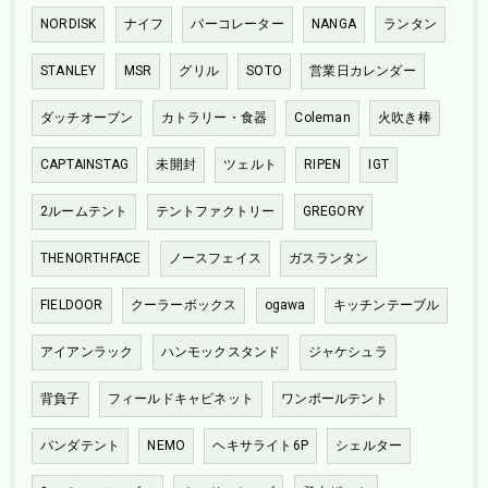
NORDISK
ナイフ
パーコレーター
NANGA
ランタン
STANLEY
MSR
グリル
SOTO
営業日カレンダー
ダッチオーブン
カトラリー・食器
Coleman
火吹き棒
CAPTAINSTAG
未開封
ツェルト
RIPEN
IGT
2ルームテント
テントファクトリー
GREGORY
THENORTHFACE
ノースフェイス
ガスランタン
FIELDOOR
クーラーボックス
ogawa
キッチンテーブル
アイアンラック
ハンモックスタンド
ジャケシュラ
背負子
フィールドキャビネット
ワンポールテント
パンダテント
NEMO
ヘキサライト6P
シェルター