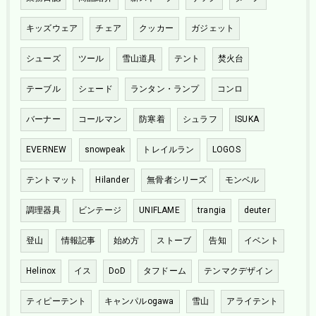
キッズウェア
チェア
クッカー
ガジェット
シューズ
ツール
雪山道具
テント
焚火台
テーブル
シェード
ランタン・ランプ
コンロ
バーナー
コールマン
防寒着
シュラフ
ISUKA
EVERNEW
snowpeak
トレイルラン
LOGOS
テントマット
Hilander
無骨者シリーズ
モンベル
調理器具
ビンテージ
UNIFLAME
trangia
deuter
登山
情報記事
始め方
ストーブ
告知
イベント
Helinox
イス
DoD
タフドーム
テンマクデザイン
ティピーテント
キャンパルogawa
雪山
アライテント