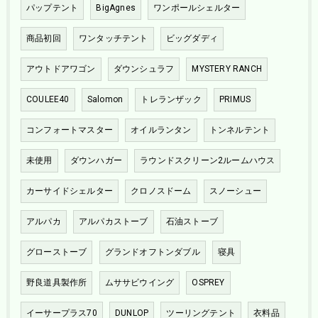
パップテント
BigAgnes
ワンポールシェルター
商品初回
ワンタッチテント
ビッグダディ
アウトドアワゴン
ダウンシュラフ
MYSTERY RANCH
COULEE40
Salomon
トレランザック
PRIMUS
コンフォートマスター
オイルランタン
トンネルテント
未使用
ダウンハガー
ラウンドスクリーン2ルームハウス
カーサイドシェルター
クロノスドーム
スノーシュー
アルパカ
アルパカストーブ
石油ストーブ
グローストーブ
グランドオフトンダブル
寝具
野良道具製作所
ムササビウイング
OSPREY
イーサープラス70
DUNLOP
ツーリングテント
衣料品