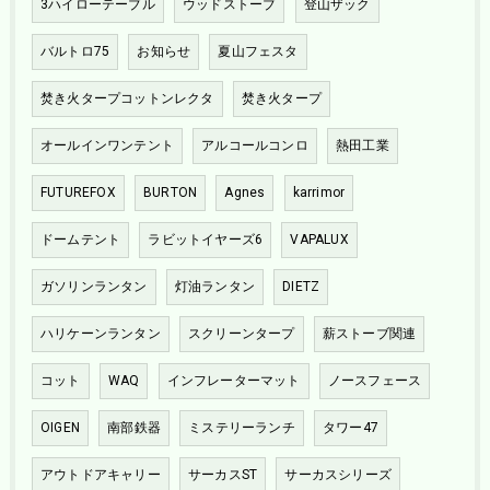
3ハイローテーブル
ウッドストーブ
登山ザック
バルトロ75
お知らせ
夏山フェスタ
焚き火タープコットンレクタ
焚き火タープ
オールインワンテント
アルコールコンロ
熱田工業
FUTUREFOX
BURTON
Agnes
karrimor
ドームテント
ラビットイヤーズ6
VAPALUX
ガソリンランタン
灯油ランタン
DIETZ
ハリケーンランタン
スクリーンタープ
薪ストーブ関連
コット
WAQ
インフレーターマット
ノースフェース
OIGEN
南部鉄器
ミステリーランチ
タワー47
アウトドアキャリー
サーカスST
サーカスシリーズ