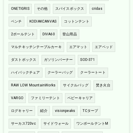
ONETIGRIS
その他
スパイスボックス
cridas
ベンチ
KODIAKCANVAS
コットンテント
2ポールテント
DIVA60
登山用品
マルチキッチンテーブルカーキ
エアマット
エアベッド
ダストボックス
ガソリンバーナー
SOD-371
ハイバックチェア
クーラーバッグ
クーラートート
RAW LOW MountainWorks
サイクルバッグ
焚き火台
VARGO
ファミリーテント
ベビーキャリア
ログキャリー
紹介
visionpeaks
TCタープ
サーカス720vc
サイドウォール
ワンポールテントM