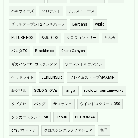
ヘキサイーズ
ソロテント
アルストエース
ダッチオーブン12インチハーフ
Bergans
wiglo
FUTURE FOX
炎幕TCDX
クロスカントリー
とん火
パンダTC
BlackKnob
GrandCanyon
ギガパワーBFガスランタン
ツーマントルランタン
ヘッドライト
LEDLENSER
フレイムストーブMAXMINI
薪グリル
SOLO STOVE
ranger
rawlowmountainworks
タビチビ
バッグ
サコッシュ
ウインドスクリーン350
クッカースタンド350
HK500
PETROMAX
grnアウトドア
クロスシングルソファチェア
椅子