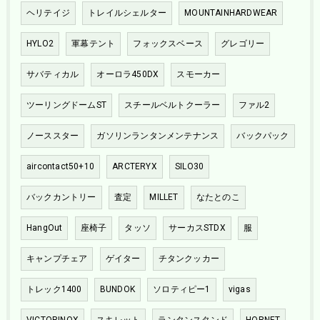
ヘリテイジ
トレイルシェルター
MOUNTAINHARDWEAR
HYLO2
軍幕テント
フォックスベース
グレゴリー
サバティカル
オーロラ450DX
スモーカー
ツーリングドームST
スチールベルトクーラー
ファル2
ノーススター
ガソリンランタンメンテナンス
バックパック
aircontact50+10
ARCTERYX
SILO30
バックカントリー
査定
MILLET
なたとのこ
HangOut
座椅子
タッソ
サーカスSTDX
服
キャンプチェア
ゲイター
チタンクッカー
トレック1400
BUNDOK
ソロティピー1
vigas
VICTORINOX
スキレット
ランタンスタンド
HORNET