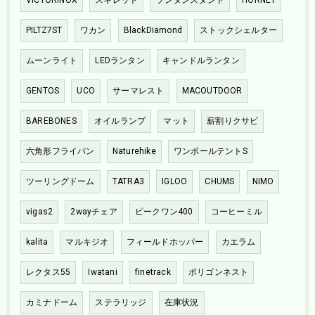
PILTZ7ST
ワカン
BlackDiamond
ストックシェルター
ムーンライト
LEDランタン
キャンドルランタン
GENTOS
UCO
サーマレスト
MACOUTDOOR
BAREBONES
オイルランプ
マット
薪割りクサビ
六角形フライパン
Naturehike
ワンポールテントS
ツーリングドーム
TATRA3
IGLOO
CHUMS
NIMO
vigas2
2wayチェア
ピークワン400
コーヒーミル
kalita
マルキジオ
フィールドホッパー
カエラム
レクタス55
Iwatani
finetrack
ポリゴンネスト
カミナドーム
ステラリッジ
在庫状況