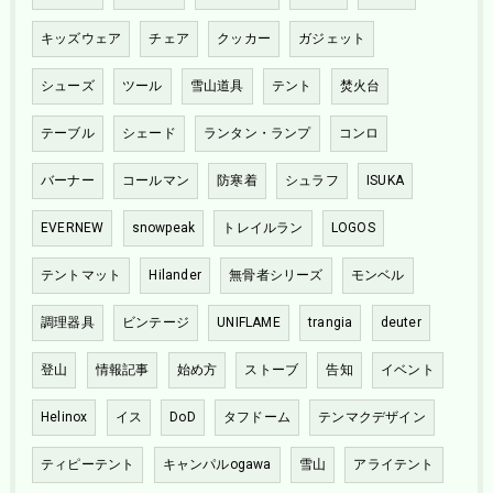
キッズウェア
チェア
クッカー
ガジェット
シューズ
ツール
雪山道具
テント
焚火台
テーブル
シェード
ランタン・ランプ
コンロ
バーナー
コールマン
防寒着
シュラフ
ISUKA
EVERNEW
snowpeak
トレイルラン
LOGOS
テントマット
Hilander
無骨者シリーズ
モンベル
調理器具
ビンテージ
UNIFLAME
trangia
deuter
登山
情報記事
始め方
ストーブ
告知
イベント
Helinox
イス
DoD
タフドーム
テンマクデザイン
ティピーテント
キャンパルogawa
雪山
アライテント