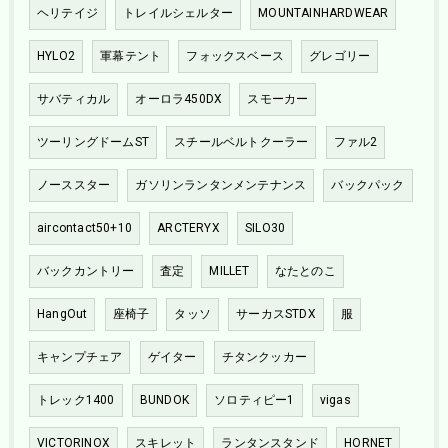
ヘリテイジ
トレイルシェルター
MOUNTAINHARDWEAR
HYLO2
軍幕テント
フォックスベース
グレゴリー
サバティカル
オーロラ450DX
スモーカー
ツーリングドームST
スチールベルトクーラー
ファル2
ノーススター
ガソリンランタンメンテナンス
バックパック
aircontact50+10
ARCTERYX
SILO30
バックカントリー
査定
MILLET
なたとのこ
HangOut
座椅子
タッソ
サーカスSTDX
服
キャンプチェア
ゲイター
チタンクッカー
トレック1400
BUNDOK
ソロティピー1
vigas
VICTORINOX
スキレット
ランタンスタンド
HORNET