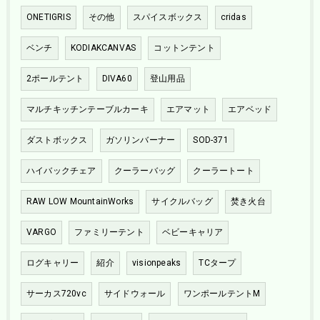
ONETIGRIS
その他
スパイスボックス
cridas
ベンチ
KODIAKCANVAS
コットンテント
2ポールテント
DIVA60
登山用品
マルチキッチンテーブルカーキ
エアマット
エアベッド
ダストボックス
ガソリンバーナー
SOD-371
ハイバックチェア
クーラーバッグ
クーラートート
RAW LOW MountainWorks
サイクルバッグ
焚き火台
VARGO
ファミリーテント
ベビーキャリア
ログキャリー
紹介
visionpeaks
TCタープ
サーカス720vc
サイドウォール
ワンポールテントM