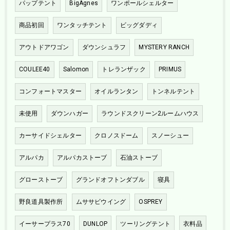
パップテント
BigAgnes
ワンポールシェルター
商品初回
ワンタッチテント
ビッグダディ
アウトドアワゴン
ダウンシュラフ
MYSTERY RANCH
COULEE40
Salomon
トレランザック
PRIMUS
コンフォートマスター
オイルランタン
トンネルテント
未使用
ダウンハガー
ラウンドスクリーン2ルームハウス
カーサイドシェルター
クロノスドーム
スノーシュー
アルパカ
アルパカストーブ
石油ストーブ
グローストーブ
グランドオフトンダブル
寝具
野良道具製作所
ムササビウイング
OSPREY
イーサープラス70
DUNLOP
ツーリングテント
衣料品