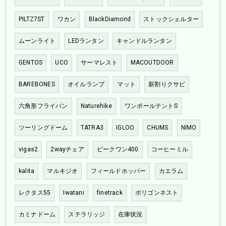
PILTZ7ST
ワカン
BlackDiamond
ストックシェルター
ムーンライト
LEDランタン
キャンドルランタン
GENTOS
UCO
サーマレスト
MACOUTDOOR
BAREBONES
オイルランプ
マット
薪割りクサビ
六角形フライパン
Naturehike
ワンポールテントS
ツーリングドーム
TATRA3
IGLOO
CHUMS
NIMO
vigas2
2wayチェア
ピークワン400
コーヒーミル
kalita
マルキジオ
フィールドホッパー
カエラム
レクタス55
Iwatani
finetrack
ポリゴンネスト
カミナドーム
ステラリッジ
在庫状況