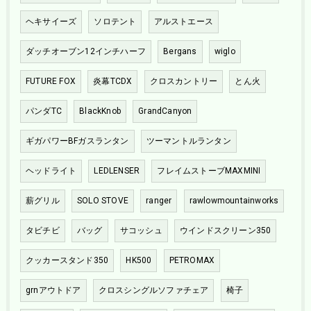
ヘキサイーズ
ソロテント
アルストエース
ダッチオーブン12インチハーフ
Bergans
wiglo
FUTURE FOX
炎幕TCDX
クロスカントリー
とん火
パンダTC
BlackKnob
GrandCanyon
ギガパワーBFガスランタン
ツーマントルランタン
ヘッドライト
LEDLENSER
フレイムストーブMAXMINI
薪グリル
SOLO STOVE
ranger
rawlowmountainworks
タビチビ
バッグ
サコッシュ
ウインドスクリーン350
クッカースタンド350
HK500
PETROMAX
grnアウトドア
クロスシングルソファチェア
椅子