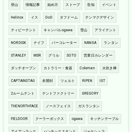
登山
情報記事
始め方
ストーブ
告知
イベント
Helinox
イス
DoD
タフドーム
テンマクデザイン
ティピーテント
キャンパルogawa
雪山
アライテント
NORDISK
ナイフ
パーコレーター
NANGA
ランタン
STANLEY
MSR
グリル
SOTO
営業日カレンダー
ダッチオーブン
カトラリー・食器
Coleman
火吹き棒
CAPTAINSTAG
未開封
ツェルト
RIPEN
IGT
2ルームテント
テントファクトリー
GREGORY
THENORTHFACE
ノースフェイス
ガスランタン
FIELDOOR
クーラーボックス
ogawa
キッチンテーブル
アイアンラック
ハンモックスタンド
ジャケシュラ