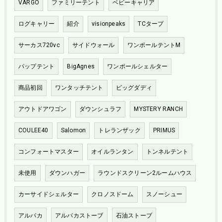
VARGO
ファミリーテント
ベビーキャリア
ログキャリー
紹介
visionpeaks
TCタープ
サーカス720vc
サイドウォール
ワンポールテントM
パップテント
BigAgnes
ワンポールシェルター
商品初回
ワンタッチテント
ビッグダディ
アウトドアワゴン
ダウンシュラフ
MYSTERY RANCH
COULEE40
Salomon
トレランザック
PRIMUS
コンフォートマスター
オイルランタン
トンネルテント
未使用
ダウンハガー
ラウンドスクリーン2ルームハウス
カーサイドシェルター
クロノスドーム
スノーシュー
アルパカ
アルパカストーブ
石油ストーブ