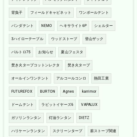
背負子
フィールドキャビネット
ワンポールテント
パンダテント
NEMO
ヘキサライト6P
シェルター
3ハイローテーブル
ウッドストーブ
登山ザック
バルトロ75
お知らせ
夏山フェスタ
焚き火タープコットンレクタ
焚き火タープ
オールインワンテント
アルコールコンロ
熱田工業
FUTUREFOX
BURTON
Agnes
karrimor
ドームテント
ラビットイヤーズ6
VAPALUX
ガソリンランタン
灯油ランタン
DIETZ
ハリケーンランタン
スクリーンタープ
薪ストーブ関連