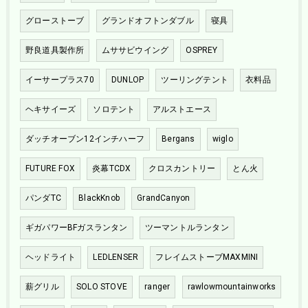
グローストーブ
グランドオフトンダブル
寝具
野良道具製作所
ムササビウイング
OSPREY
イーサープラス70
DUNLOP
ツーリングテント
衣料品
ヘキサイーズ
ソロテント
アルストエース
ダッチオーブン12インチハーフ
Bergans
wiglo
FUTURE FOX
炎幕TCDX
クロスカントリー
とん火
パンダTC
BlackKnob
GrandCanyon
ギガパワーBFガスランタン
ツーマントルランタン
ヘッドライト
LEDLENSER
フレイムストーブMAXMINI
薪グリル
SOLO STOVE
ranger
rawlowmountainworks