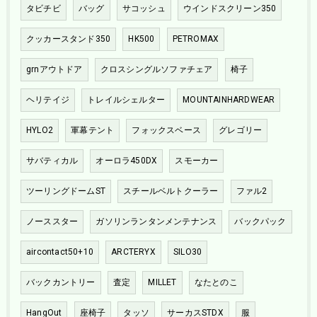
タビチビ
バッグ
サコッシュ
ウインドスクリーン350
クッカースタンド350
HK500
PETROMAX
grnアウトドア
クロスシングルソファチェア
椅子
ヘリテイジ
トレイルシェルター
MOUNTAINHARDWEAR
HYLO2
軍幕テント
フォックスベース
グレゴリー
サバティカル
オーロラ450DX
スモーカー
ツーリングドームST
スチールベルトクーラー
ファル2
ノーススター
ガソリンランタンメンテナンス
バックパック
aircontact50+10
ARCTERYX
SILO30
バックカントリー
査定
MILLET
なたとのこ
HangOut
座椅子
タッソ
サーカスSTDX
服