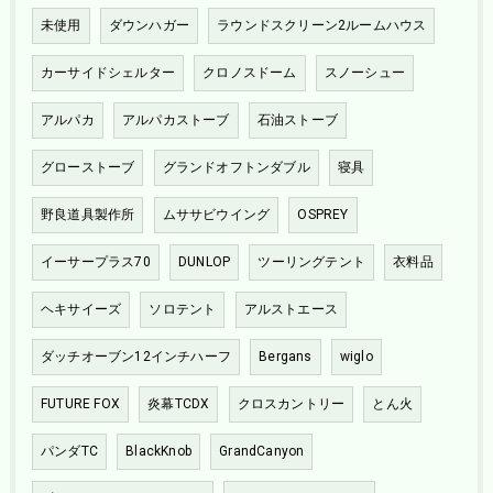
未使用
ダウンハガー
ラウンドスクリーン2ルームハウス
カーサイドシェルター
クロノスドーム
スノーシュー
アルパカ
アルパカストーブ
石油ストーブ
グローストーブ
グランドオフトンダブル
寝具
野良道具製作所
ムササビウイング
OSPREY
イーサープラス70
DUNLOP
ツーリングテント
衣料品
ヘキサイーズ
ソロテント
アルストエース
ダッチオーブン12インチハーフ
Bergans
wiglo
FUTURE FOX
炎幕TCDX
クロスカントリー
とん火
パンダTC
BlackKnob
GrandCanyon