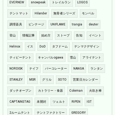
EVERNEW
snowpeak
トレイルラン
LOGOS
テントマット
Hilander
無骨者シリーズ
モンベル
調理器具
ビンテージ
UNIFLAME
trangia
deuter
登山
情報記事
始め方
ストーブ
告知
イベント
Helinox
イス
DoD
タフドーム
テンマクデザイン
ティピーテント
キャンパルogawa
雪山
アライテント
NORDISK
ナイフ
パーコレーター
NANGA
ランタン
STANLEY
MSR
グリル
SOTO
営業日カレンダー
ダッチオーブン
カトラリー・食器
Coleman
火吹き棒
CAPTAINSTAG
未開封
ツェルト
RIPEN
IGT
2ルームテント
テントファクトリー
GREGORY