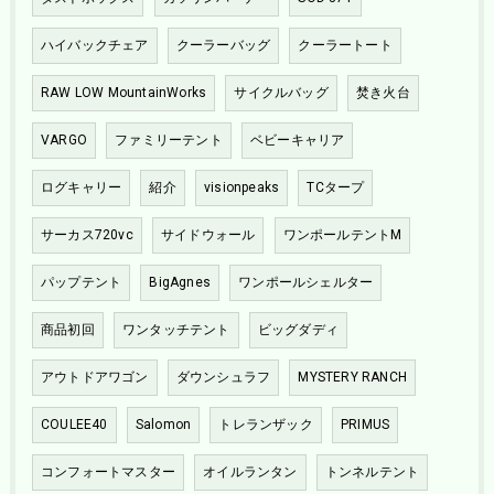
ハイバックチェア
クーラーバッグ
クーラートート
RAW LOW MountainWorks
サイクルバッグ
焚き火台
VARGO
ファミリーテント
ベビーキャリア
ログキャリー
紹介
visionpeaks
TCタープ
サーカス720vc
サイドウォール
ワンポールテントM
パップテント
BigAgnes
ワンポールシェルター
商品初回
ワンタッチテント
ビッグダディ
アウトドアワゴン
ダウンシュラフ
MYSTERY RANCH
COULEE40
Salomon
トレランザック
PRIMUS
コンフォートマスター
オイルランタン
トンネルテント