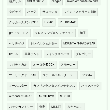
薪グリル
SOLO STOVE
ranger
rawlowmountainworks
タビチビ
バッグ
サコッシュ
ウインドスクリーン350
クッカースタンド350
HK500
PETROMAX
grnアウトドア
クロスシングルソファチェア
椅子
ヘリテイジ
トレイルシェルター
MOUNTAINHARDWEAR
HYLO2
軍幕テント
フォックスベース
グレゴリー
サバティカル
オーロラ450DX
スモーカー
ツーリングドームST
スチールベルトクーラー
ファル2
ノーススター
ガソリンランタンメンテナンス
バックパック
aircontact50+10
ARCTERYX
SILO30
バックカントリー
査定
MILLET
なたとのこ