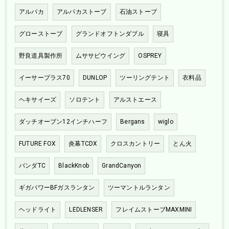
アルパカ
アルパカストーブ
石油ストーブ
グローストーブ
グランドオフトンダブル
寝具
野良道具製作所
ムササビウイング
OSPREY
イーサープラス70
DUNLOP
ツーリングテント
衣料品
ヘキサイーズ
ソロテント
アルストエース
ダッチオーブン12インチハーフ
Bergans
wiglo
FUTURE FOX
炎幕TCDX
クロスカントリー
とん火
パンダTC
BlackKnob
GrandCanyon
ギガパワーBFガスランタン
ツーマントルランタン
ヘッドライト
LEDLENSER
フレイムストーブMAXMINI