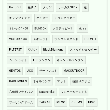
HangOut
座椅子
タッソ
サーカスSTDX
服
キャンプチェア
ゲイター
チタンクッカー
トレック1400
BUNDOK
ソロティピー1
vigas
VICTORINOX
スキレット
ランタンスタンド
HORNET
PILTZ7ST
ワカン
BlackDiamond
ストックシェルター
ムーンライト
LEDランタン
キャンドルランタン
GENTOS
UCO
サーマレスト
MACOUTDOOR
BAREBONES
オイルランプ
マット
薪割りクサビ
六角形フライパン
Naturehike
ワンポールテントS
ツーリングドーム
TATRA3
IGLOO
CHUMS
NIMO