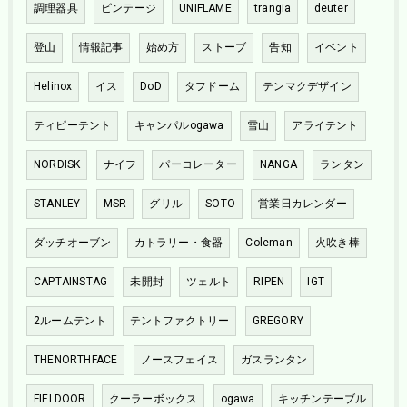
調理器具
ビンテージ
UNIFLAME
trangia
deuter
登山
情報記事
始め方
ストーブ
告知
イベント
Helinox
イス
DoD
タフドーム
テンマクデザイン
ティピーテント
キャンパルogawa
雪山
アライテント
NORDISK
ナイフ
パーコレーター
NANGA
ランタン
STANLEY
MSR
グリル
SOTO
営業日カレンダー
ダッチオーブン
カトラリー・食器
Coleman
火吹き棒
CAPTAINSTAG
未開封
ツェルト
RIPEN
IGT
2ルームテント
テントファクトリー
GREGORY
THENORTHFACE
ノースフェイス
ガスランタン
FIELDOOR
クーラーボックス
ogawa
キッチンテーブル