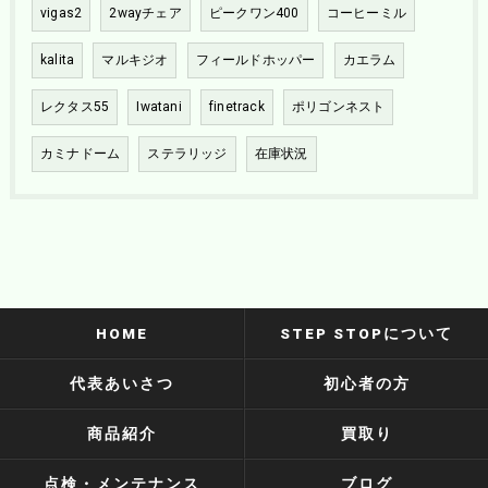
vigas2
2wayチェア
ピークワン400
コーヒーミル
kalita
マルキジオ
フィールドホッパー
カエラム
レクタス55
Iwatani
finetrack
ポリゴンネスト
カミナドーム
ステラリッジ
在庫状況
HOME
STEP STOPについて
代表あいさつ
初心者の方
商品紹介
買取り
点検・メンテナンス
ブログ