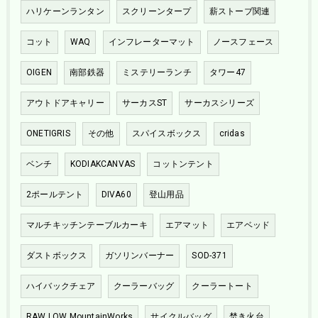
ハリケーンランタン
スクリーンタープ
薪ストーブ関連
コット
WAQ
インフレーターマット
ノースフェース
OIGEN
南部鉄器
ミステリーランチ
タワー47
アウトドアキャリー
サーカスST
サーカスシリーズ
ONETIGRIS
その他
スパイスボックス
cridas
ベンチ
KODIAKCANVAS
コットンテント
2ポールテント
DIVA60
登山用品
マルチキッチンテーブルカーキ
エアマット
エアベッド
ダストボックス
ガソリンバーナー
SOD-371
ハイバックチェア
クーラーバッグ
クーラートート
RAW LOW MountainWorks
サイクルバッグ
焚き火台