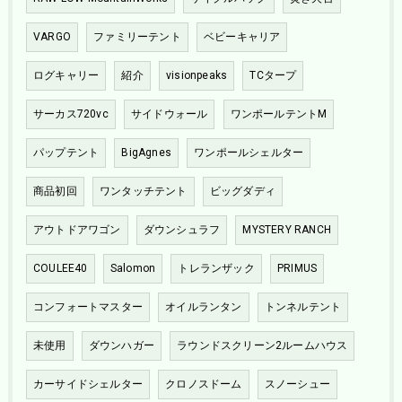
VARGO
ファミリーテント
ベビーキャリア
ログキャリー
紹介
visionpeaks
TCタープ
サーカス720vc
サイドウォール
ワンポールテントM
パップテント
BigAgnes
ワンポールシェルター
商品初回
ワンタッチテント
ビッグダディ
アウトドアワゴン
ダウンシュラフ
MYSTERY RANCH
COULEE40
Salomon
トレランザック
PRIMUS
コンフォートマスター
オイルランタン
トンネルテント
未使用
ダウンハガー
ラウンドスクリーン2ルームハウス
カーサイドシェルター
クロノスドーム
スノーシュー