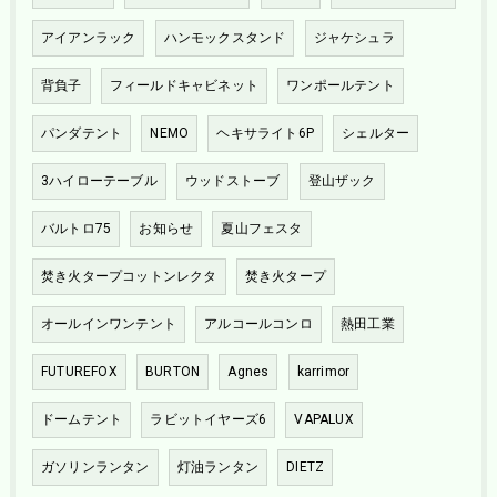
アイアンラック
ハンモックスタンド
ジャケシュラ
背負子
フィールドキャビネット
ワンポールテント
パンダテント
NEMO
ヘキサライト6P
シェルター
3ハイローテーブル
ウッドストーブ
登山ザック
バルトロ75
お知らせ
夏山フェスタ
焚き火タープコットンレクタ
焚き火タープ
オールインワンテント
アルコールコンロ
熱田工業
FUTUREFOX
BURTON
Agnes
karrimor
ドームテント
ラビットイヤーズ6
VAPALUX
ガソリンランタン
灯油ランタン
DIETZ