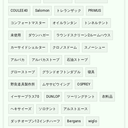
COULEE40
Salomon
トレランザック
PRIMUS
コンフォートマスター
オイルランタン
トンネルテント
未使用
ダウンハガー
ラウンドスクリーン2ルームハウス
カーサイドシェルター
クロノスドーム
スノーシュー
アルパカ
アルパカストーブ
石油ストーブ
グローストーブ
グランドオフトンダブル
寝具
野良道具製作所
ムササビウイング
OSPREY
イーサープラス70
DUNLOP
ツーリングテント
衣料品
ヘキサイーズ
ソロテント
アルストエース
ダッチオーブン12インチハーフ
Bergans
wiglo