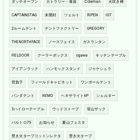
ダッチオーブン
カトラリー・食器
Coleman
火吹き棒
CAPTAINSTAG
未開封
ツェルト
RIPEN
IGT
2ルームテント
テントファクトリー
GREGORY
THENORTHFACE
ノースフェイス
ガスランタン
FIELDOOR
クーラーボックス
ogawa
キッチンテーブル
アイアンラック
ハンモックスタンド
ジャケシュラ
背負子
フィールドキャビネット
ワンポールテント
パンダテント
NEMO
ヘキサライト6P
シェルター
3ハイローテーブル
ウッドストーブ
登山ザック
バルトロ75
お知らせ
夏山フェスタ
焚き火タープコットンレクタ
焚き火タープ