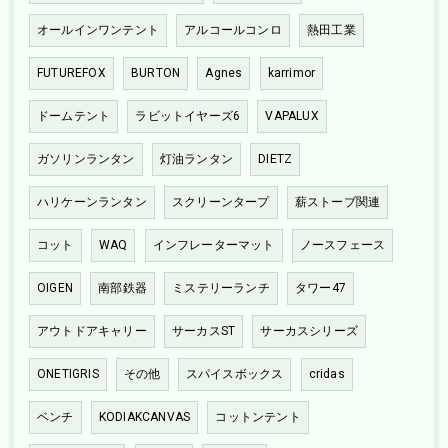
オールインワンテント
アルコールコンロ
熱田工業
FUTUREFOX
BURTON
Agnes
karrimor
ドームテント
ラビットイヤーズ6
VAPALUX
ガソリンランタン
灯油ランタン
DIETZ
ハリケーンランタン
スクリーンタープ
薪ストーブ関連
コット
WAQ
インフレーターマット
ノースフェース
OIGEN
南部鉄器
ミステリーランチ
タワー47
アウトドアキャリー
サーカスST
サーカスシリーズ
ONETIGRIS
その他
スパイスボックス
cridas
ベンチ
KODIAKCANVAS
コットンテント