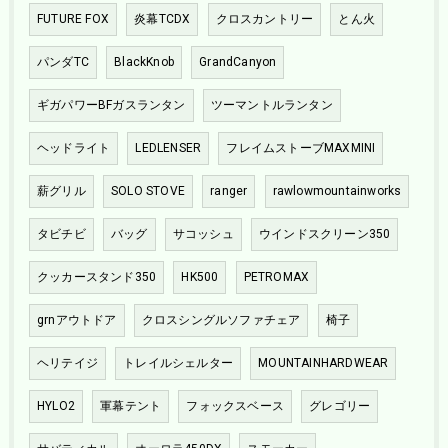
FUTURE FOX
炎幕TCDX
クロスカントリー
とん火
パンダTC
BlackKnob
GrandCanyon
ギガパワーBFガスランタン
ツーマントルランタン
ヘッドライト
LEDLENSER
フレイムストーブMAXMINI
薪グリル
SOLO STOVE
ranger
rawlowmountainworks
タビチビ
バッグ
サコッシュ
ウインドスクリーン350
クッカースタンド350
HK500
PETROMAX
grnアウトドア
クロスシングルソファチェア
椅子
ヘリテイジ
トレイルシェルター
MOUNTAINHARDWEAR
HYLO2
軍幕テント
フォックスベース
グレゴリー