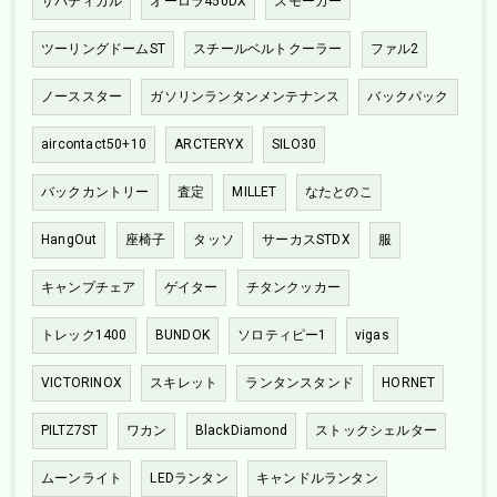
サバティカル
オーロラ450DX
スモーカー
ツーリングドームST
スチールベルトクーラー
ファル2
ノーススター
ガソリンランタンメンテナンス
バックパック
aircontact50+10
ARCTERYX
SILO30
バックカントリー
査定
MILLET
なたとのこ
HangOut
座椅子
タッソ
サーカスSTDX
服
キャンプチェア
ゲイター
チタンクッカー
トレック1400
BUNDOK
ソロティピー1
vigas
VICTORINOX
スキレット
ランタンスタンド
HORNET
PILTZ7ST
ワカン
BlackDiamond
ストックシェルター
ムーンライト
LEDランタン
キャンドルランタン