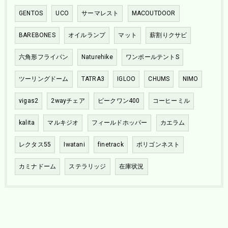
GENTOS
UCO
サーマレスト
MACOUTDOOR
BAREBONES
オイルランプ
マット
薪割りクサビ
六角形フライパン
Naturehike
ワンポールテントS
ツーリングドーム
TATRA3
IGLOO
CHUMS
NIMO
vigas2
2wayチェア
ピークワン400
コーヒーミル
kalita
マルキジオ
フィールドホッパー
カエラム
レクタス55
Iwatani
finetrack
ポリゴンネスト
カミナドーム
ステラリッジ
在庫状況