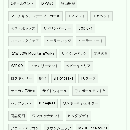
2ポールテント
DIVA60
登山用品
マルチキッチンテーブルカーキ
エアマット
エアベッド
ダストボックス
ガソリンバーナー
SOD-371
ハイバックチェア
クーラーバッグ
クーラートート
RAW LOW MountainWorks
サイクルバッグ
焚き火台
VARGO
ファミリーテント
ベビーキャリア
ログキャリー
紹介
visionpeaks
TCタープ
サーカス720vc
サイドウォール
ワンポールテントM
パップテント
BigAgnes
ワンポールシェルター
商品初回
ワンタッチテント
ビッグダディ
アウトドアワゴン
ダウンシュラフ
MYSTERY RANCH