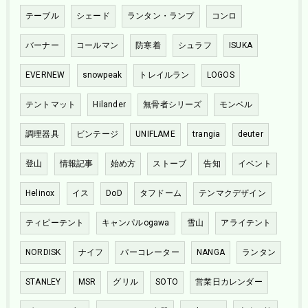
テーブル
シェード
ランタン・ランプ
コンロ
バーナー
コールマン
防寒着
シュラフ
ISUKA
EVERNEW
snowpeak
トレイルラン
LOGOS
テントマット
Hilander
無骨者シリーズ
モンベル
調理器具
ビンテージ
UNIFLAME
trangia
deuter
登山
情報記事
始め方
ストーブ
告知
イベント
Helinox
イス
DoD
タフドーム
テンマクデザイン
ティピーテント
キャンパルogawa
雪山
アライテント
NORDISK
ナイフ
パーコレーター
NANGA
ランタン
STANLEY
MSR
グリル
SOTO
営業日カレンダー