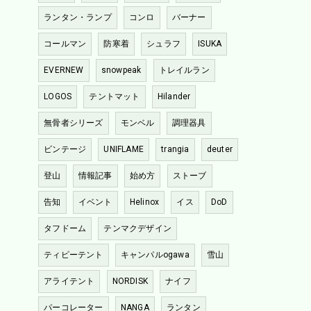
ランタン・ランプ
コンロ
バーナー
コールマン
防寒着
シュラフ
ISUKA
EVERNEW
snowpeak
トレイルラン
LOGOS
テントマット
Hilander
無骨者シリーズ
モンベル
調理器具
ビンテージ
UNIFLAME
trangia
deuter
登山
情報記事
始め方
ストーブ
告知
イベント
Helinox
イス
DoD
タフドーム
テンマクデザイン
ティピーテント
キャンパルogawa
雪山
アライテント
NORDISK
ナイフ
パーコレーター
NANGA
ランタン