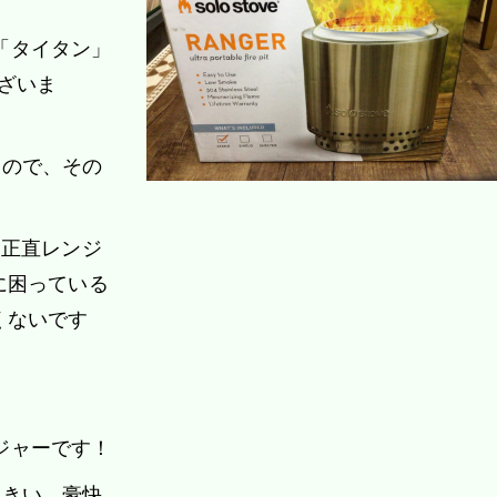
」「タイタン」
ざいま
類なので、その
。正直レンジ
に困っている
くないです
ンジャーです！
に大きい、豪快