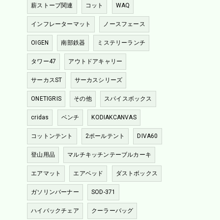
薪ストーブ関連
コット
WAQ
インフレーターマット
ノースフェース
OIGEN
南部鉄器
ミステリーランチ
タワー47
アウトドアキャリー
サーカスST
サーカスシリーズ
ONETIGRIS
その他
スパイスボックス
cridas
ベンチ
KODIAKCANVAS
コットンテント
2ポールテント
DIVA60
登山用品
マルチキッチンテーブルカーキ
エアマット
エアベッド
ダストボックス
ガソリンバーナー
SOD-371
ハイバックチェア
クーラーバッグ