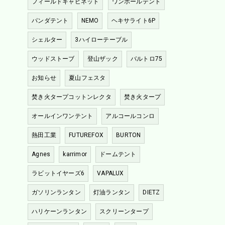
フィールドキャビネット
ワンポールテント
パンダテント
NEMO
ヘキサライト6P
シェルター
3ハイローテーブル
ウッドストーブ
登山ザック
バルトロ75
お知らせ
夏山フェスタ
焚き火タープコットンレクタ
焚き火タープ
オールインワンテント
アルコールコンロ
熱田工業
FUTUREFOX
BURTON
Agnes
karrimor
ドームテント
ラビットイヤーズ6
VAPALUX
ガソリンランタン
灯油ランタン
DIETZ
ハリケーンランタン
スクリーンタープ