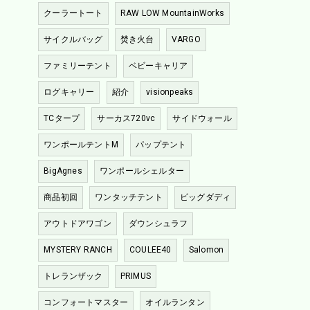
クーラートート
RAW LOW MountainWorks
サイクルバッグ
焚き火台
VARGO
ファミリーテント
ベビーキャリア
ログキャリー
紹介
visionpeaks
TCタープ
サーカス720vc
サイドウォール
ワンポールテントM
パップテント
BigAgnes
ワンポールシェルター
商品初回
ワンタッチテント
ビッグダディ
アウトドアワゴン
ダウンシュラフ
MYSTERY RANCH
COULEE40
Salomon
トレランザック
PRIMUS
コンフォートマスター
オイルランタン