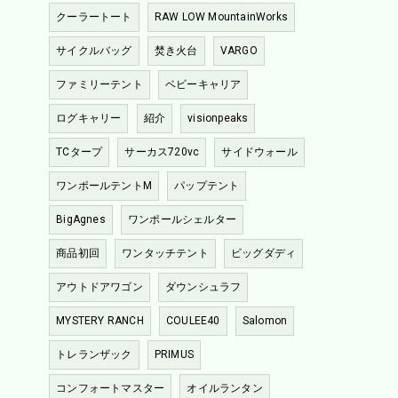
クーラートート
RAW LOW MountainWorks
サイクルバッグ
焚き火台
VARGO
ファミリーテント
ベビーキャリア
ログキャリー
紹介
visionpeaks
TCタープ
サーカス720vc
サイドウォール
ワンポールテントM
パップテント
BigAgnes
ワンポールシェルター
商品初回
ワンタッチテント
ビッグダディ
アウトドアワゴン
ダウンシュラフ
MYSTERY RANCH
COULEE40
Salomon
トレランザック
PRIMUS
コンフォートマスター
オイルランタン