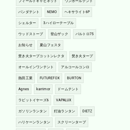
フィールドキャビネット
ワンポールテント
パンダテント
NEMO
ヘキサライト6P
シェルター
3ハイローテーブル
ウッドストーブ
登山ザック
バルトロ75
お知らせ
夏山フェスタ
焚き火タープコットンレクタ
焚き火タープ
オールインワンテント
アルコールコンロ
熱田工業
FUTUREFOX
BURTON
Agnes
karrimor
ドームテント
ラビットイヤーズ6
VAPALUX
ガソリンランタン
灯油ランタン
DIETZ
ハリケーンランタン
スクリーンタープ