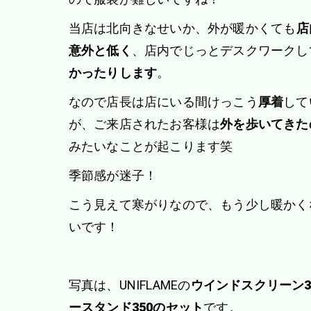
当店は北向きなせいか、外が暖かくても
店
意外と低く
、店内でじっとデスクワークし
かったりします
。
なので店長は店にいる間けっこう
厚着
して
が、ご来店されたお客様は
外を歩いてきた
みたいなことが起こります笑
季節感が迷子！
こう見えて寒がりなので、もう少し暖かく
いです！
写真は、UNIFLAMEの
ウインドスクリーン3
ースタンド350のセット
です。