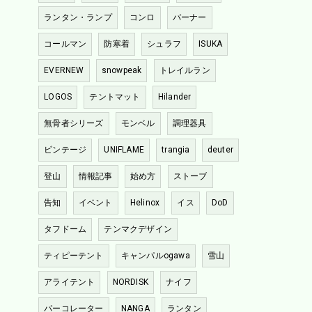
ランタン・ランプ
コンロ
バーナー
コールマン
防寒着
シュラフ
ISUKA
EVERNEW
snowpeak
トレイルラン
LOGOS
テントマット
Hilander
無骨者シリーズ
モンベル
調理器具
ビンテージ
UNIFLAME
trangia
deuter
登山
情報記事
始め方
ストーブ
告知
イベント
Helinox
イス
DoD
タフドーム
テンマクデザイン
ティピーテント
キャンパルogawa
雪山
アライテント
NORDISK
ナイフ
パーコレーター
NANGA
ランタン