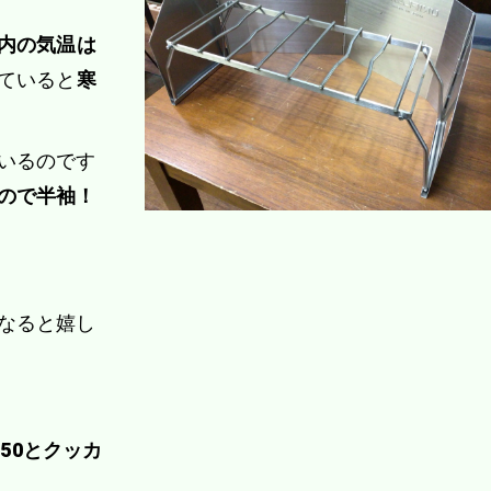
内の気温は
ていると
寒
いるのです
ので半袖！
なると嬉し
50とクッカ