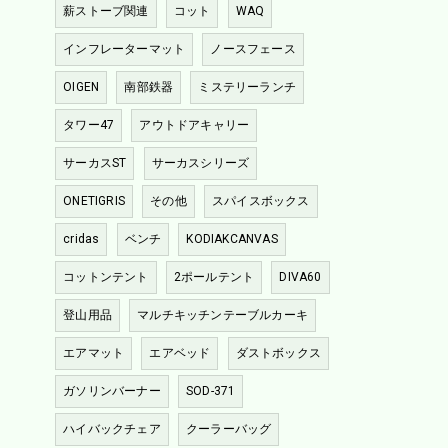
薪ストーブ関連
コット
WAQ
インフレーターマット
ノースフェース
OIGEN
南部鉄器
ミステリーランチ
タワー47
アウトドアキャリー
サーカスST
サーカスシリーズ
ONETIGRIS
その他
スパイスボックス
cridas
ベンチ
KODIAKCANVAS
コットンテント
2ポールテント
DIVA60
登山用品
マルチキッチンテーブルカーキ
エアマット
エアベッド
ダストボックス
ガソリンバーナー
SOD-371
ハイバックチェア
クーラーバッグ