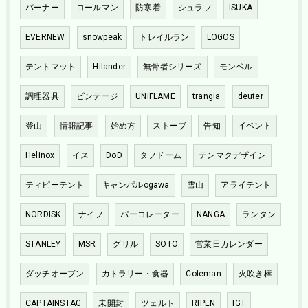
バーナー
コールマン
防寒着
シュラフ
ISUKA
EVERNEW
snowpeak
トレイルラン
LOGOS
テントマット
Hilander
無骨者シリーズ
モンベル
調理器具
ビンテージ
UNIFLAME
trangia
deuter
登山
情報記事
始め方
ストーブ
告知
イベント
Helinox
イス
DoD
タフドーム
テンマクデザイン
ティピーテント
キャンパルogawa
雪山
アライテント
NORDISK
ナイフ
パーコレーター
NANGA
ランタン
STANLEY
MSR
グリル
SOTO
営業日カレンダー
ダッチオーブン
カトラリー・食器
Coleman
火吹き棒
CAPTAINSTAG
未開封
ツェルト
RIPEN
IGT