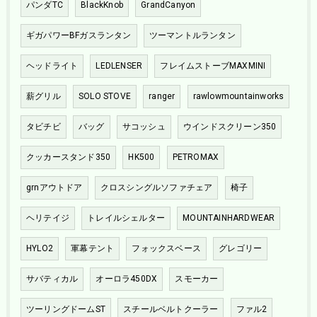
パンダTC
BlackKnob
GrandCanyon
ギガパワーBFガスランタン
ツーマントルランタン
ヘッドライト
LEDLENSER
フレイムストーブMAXMINI
薪グリル
SOLO STOVE
ranger
rawlowmountainworks
タビチビ
バッグ
サコッシュ
ウインドスクリーン350
クッカースタンド350
HK500
PETROMAX
grnアウトドア
クロスシングルソファチェア
椅子
ヘリテイジ
トレイルシェルター
MOUNTAINHARDWEAR
HYLO2
軍幕テント
フォックスベース
グレゴリー
サバティカル
オーロラ450DX
スモーカー
ツーリングドームST
スチールベルトクーラー
ファル2