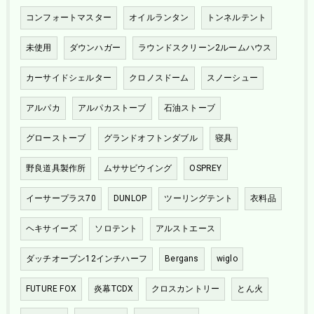
コンフォートマスター
オイルランタン
トンネルテント
未使用
ダウンハガー
ラウンドスクリーン2ルームハウス
カーサイドシェルター
クロノスドーム
スノーシュー
アルパカ
アルパカストーブ
石油ストーブ
グローストーブ
グランドオフトンダブル
寝具
野良道具製作所
ムササビウイング
OSPREY
イーサープラス70
DUNLOP
ツーリングテント
衣料品
ヘキサイーズ
ソロテント
アルストエース
ダッチオーブン12インチハーフ
Bergans
wiglo
FUTURE FOX
炎幕TCDX
クロスカントリー
とん火