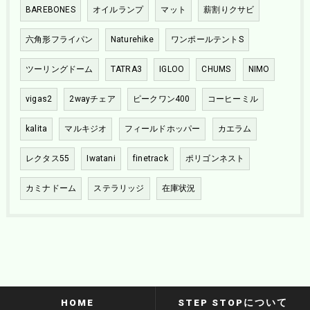
BAREBONES
オイルランプ
マット
薪割りクサビ
六角形フライパン
Naturehike
ワンポールテントS
ツーリングドーム
TATRA3
IGLOO
CHUMS
NIMO
vigas2
2wayチェア
ピークワン400
コーヒーミル
kalita
マルキジオ
フィールドホッパー
カエラム
レクタス55
Iwatani
finetrack
ポリゴンネスト
カミナドーム
ステラリッジ
在庫状況
HOME
STEP STOPについて