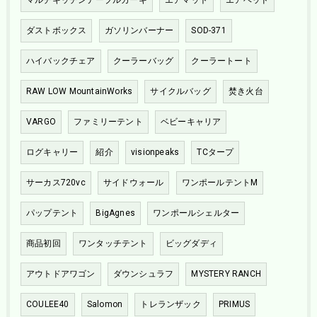
ダストボックス
ガソリンバーナー
SOD-371
ハイバックチェア
クーラーバッグ
クーラートート
RAW LOW MountainWorks
サイクルバッグ
焚き火台
VARGO
ファミリーテント
ベビーキャリア
ログキャリー
紹介
visionpeaks
TCタープ
サーカス720vc
サイドウォール
ワンポールテントM
パップテント
BigAgnes
ワンポールシェルター
商品初回
ワンタッチテント
ビッグダディ
アウトドアワゴン
ダウンシュラフ
MYSTERY RANCH
COULEE40
Salomon
トレランザック
PRIMUS