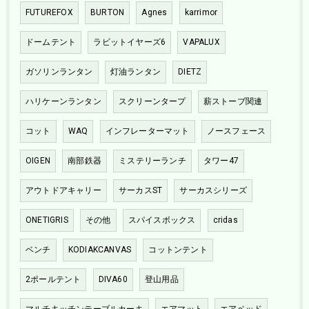
FUTUREFOX
BURTON
Agnes
karrimor
ドームテント
ラビットイヤーズ6
VAPALUX
ガソリンランタン
灯油ランタン
DIETZ
ハリケーンランタン
スクリーンタープ
薪ストーブ関連
コット
WAQ
インフレーターマット
ノースフェース
OIGEN
南部鉄器
ミステリーランチ
タワー47
アウトドアキャリー
サーカスST
サーカスシリーズ
ONETIGRIS
その他
スパイスボックス
cridas
ベンチ
KODIAKCANVAS
コットンテント
2ポールテント
DIVA60
登山用品
マルチキッチンテーブルカーキ
エアマット
エアベッド