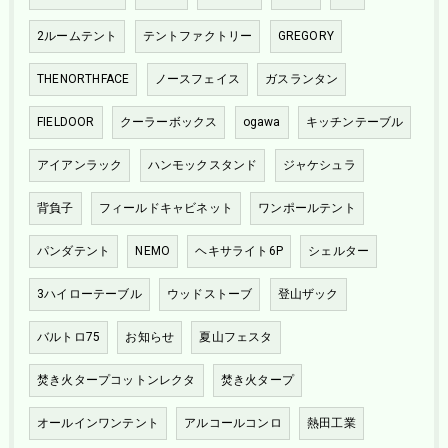
2ルームテント
テントファクトリー
GREGORY
THENORTHFACE
ノースフェイス
ガスランタン
FIELDOOR
クーラーボックス
ogawa
キッチンテーブル
アイアンラック
ハンモックスタンド
ジャケシュラ
背負子
フィールドキャビネット
ワンポールテント
パンダテント
NEMO
ヘキサライト6P
シェルター
3ハイローテーブル
ウッドストーブ
登山ザック
バルトロ75
お知らせ
夏山フェスタ
焚き火タープコットンレクタ
焚き火タープ
オールインワンテント
アルコールコンロ
熱田工業