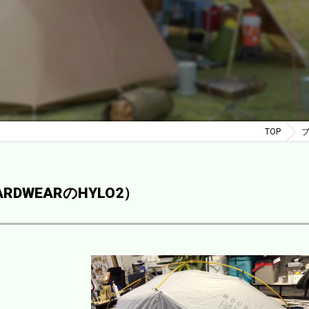
TOP
RDWEARのHYLO2）