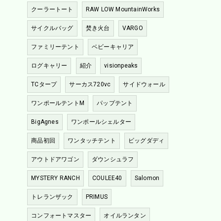
クーラートート
RAW LOW MountainWorks
サイクルバッグ
焚き火台
VARGO
ファミリーテント
ベビーキャリア
ログキャリー
紹介
visionpeaks
TCタープ
サーカス720vc
サイドウォール
ワンポールテントM
パップテント
BigAgnes
ワンポールシェルター
商品初回
ワンタッチテント
ビッグダディ
アウトドアワゴン
ダウンシュラフ
MYSTERY RANCH
COULEE40
Salomon
トレランザック
PRIMUS
コンフォートマスター
オイルランタン