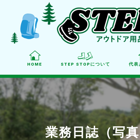
HOME
STEP STOPについて
代表
業務日誌（写真：M