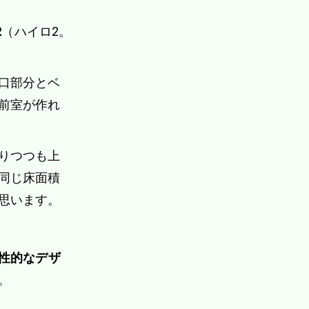
2
（ハイロ2。
口部分とベ
前室が作れ
りつつも上
同じ床面積
思います。
性的なデザ
。