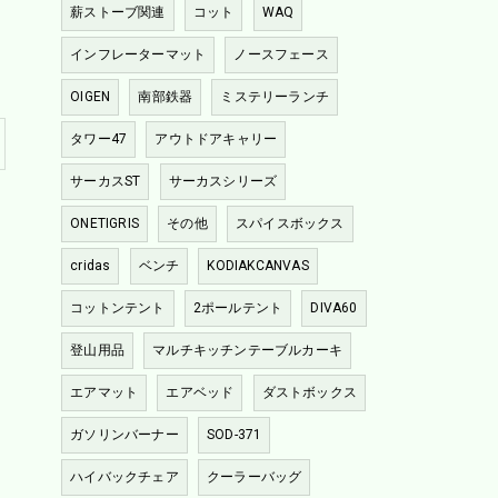
薪ストーブ関連
コット
WAQ
インフレーターマット
ノースフェース
OIGEN
南部鉄器
ミステリーランチ
タワー47
アウトドアキャリー
サーカスST
サーカスシリーズ
ONETIGRIS
その他
スパイスボックス
cridas
ベンチ
KODIAKCANVAS
コットンテント
2ポールテント
DIVA60
登山用品
マルチキッチンテーブルカーキ
エアマット
エアベッド
ダストボックス
ガソリンバーナー
SOD-371
ハイバックチェア
クーラーバッグ