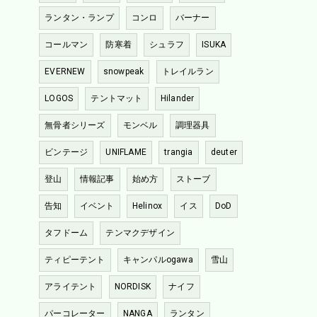
ランタン・ランプ
コンロ
バーナー
コールマン
防寒着
シュラフ
ISUKA
EVERNEW
snowpeak
トレイルラン
LOGOS
テントマット
Hilander
無骨者シリーズ
モンベル
調理器具
ビンテージ
UNIFLAME
trangia
deuter
登山
情報記事
始め方
ストーブ
告知
イベント
Helinox
イス
DoD
タフドーム
テンマクデザイン
ティピーテント
キャンパルogawa
雪山
アライテント
NORDISK
ナイフ
パーコレーター
NANGA
ランタン