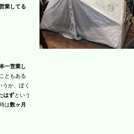
営業してる
本一営業し
こともある
いうか、ぼく
たはず
という
時は
数ヶ月