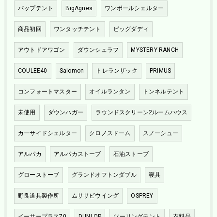
パップテント
BigAgnes
ワンポールシェルター
商品初回
ワンタッチテント
ビッグダディ
アウトドアワゴン
ダウンシュラフ
MYSTERY RANCH
COULEE40
Salomon
トレランザック
PRIMUS
コンフォートマスター
オイルランタン
トンネルテント
未使用
ダウンハガー
ラウンドスクリーン2ルームハウス
カーサイドシェルター
クロノスドーム
スノーシュー
アルパカ
アルパカストーブ
石油ストーブ
グローストーブ
グランドオフトンダブル
寝具
野良道具製作所
ムササビウイング
OSPREY
イーサープラス70
DUNLOP
ツーリングテント
衣料品