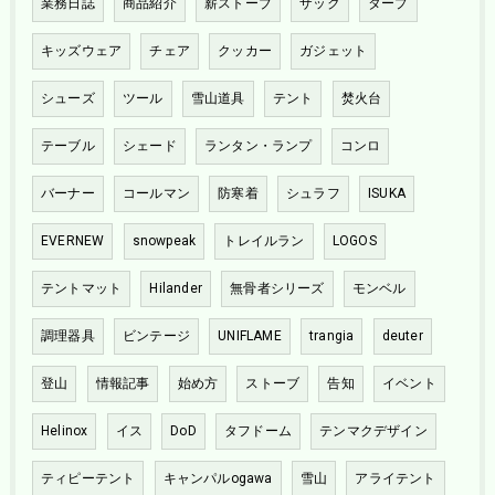
業務日誌
商品紹介
薪ストーブ
ザック
タープ
キッズウェア
チェア
クッカー
ガジェット
シューズ
ツール
雪山道具
テント
焚火台
テーブル
シェード
ランタン・ランプ
コンロ
バーナー
コールマン
防寒着
シュラフ
ISUKA
EVERNEW
snowpeak
トレイルラン
LOGOS
テントマット
Hilander
無骨者シリーズ
モンベル
調理器具
ビンテージ
UNIFLAME
trangia
deuter
登山
情報記事
始め方
ストーブ
告知
イベント
Helinox
イス
DoD
タフドーム
テンマクデザイン
ティピーテント
キャンパルogawa
雪山
アライテント