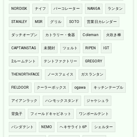
NORDISK
ナイフ
パーコレーター
NANGA
ランタン
STANLEY
MSR
グリル
SOTO
営業日カレンダー
ダッチオーブン
カトラリー・食器
Coleman
火吹き棒
CAPTAINSTAG
未開封
ツェルト
RIPEN
IGT
2ルームテント
テントファクトリー
GREGORY
THENORTHFACE
ノースフェイス
ガスランタン
FIELDOOR
クーラーボックス
ogawa
キッチンテーブル
アイアンラック
ハンモックスタンド
ジャケシュラ
背負子
フィールドキャビネット
ワンポールテント
パンダテント
NEMO
ヘキサライト6P
シェルター