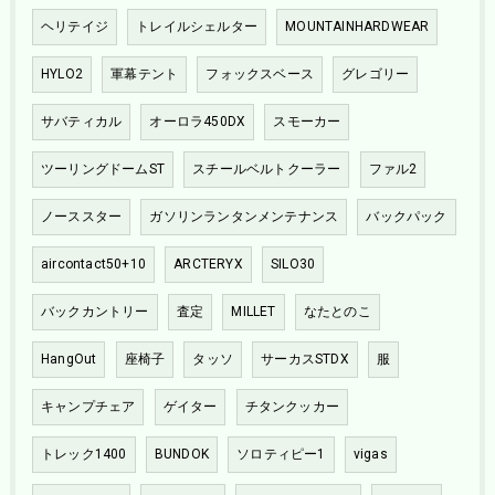
ヘリテイジ
トレイルシェルター
MOUNTAINHARDWEAR
HYLO2
軍幕テント
フォックスベース
グレゴリー
サバティカル
オーロラ450DX
スモーカー
ツーリングドームST
スチールベルトクーラー
ファル2
ノーススター
ガソリンランタンメンテナンス
バックパック
aircontact50+10
ARCTERYX
SILO30
バックカントリー
査定
MILLET
なたとのこ
HangOut
座椅子
タッソ
サーカスSTDX
服
キャンプチェア
ゲイター
チタンクッカー
トレック1400
BUNDOK
ソロティピー1
vigas