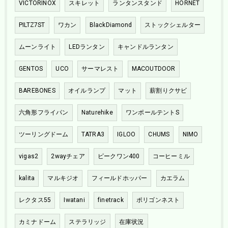
VICTORINOX
スキレット
ランタンスタンド
HORNET
PILTZ7ST
ワカン
BlackDiamond
ストックシェルター
ムーンライト
LEDランタン
キャンドルランタン
GENTOS
UCO
サーマレスト
MACOUTDOOR
BAREBONES
オイルランプ
マット
薪割りクサビ
六角形フライパン
Naturehike
ワンポールテントS
ツーリングドーム
TATRA3
IGLOO
CHUMS
NIMO
vigas2
2wayチェア
ピークワン400
コーヒーミル
kalita
マルキジオ
フィールドホッパー
カエラム
レクタス55
Iwatani
finetrack
ポリゴンネスト
カミナドーム
ステラリッジ
在庫状況