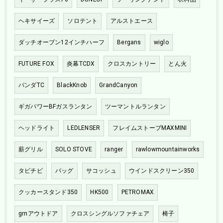
ヘキサイーズ
ソロテント
アルストエース
ダッチオーブン12インチハーフ
Bergans
wiglo
FUTURE FOX
炎幕TCDX
クロスカントリー
とん火
パンダTC
BlackKnob
GrandCanyon
ギガパワーBFガスランタン
ツーマントルランタン
ヘッドライト
LEDLENSER
フレイムストーブMAXMINI
薪グリル
SOLO STOVE
ranger
rawlowmountainworks
タビチビ
バッグ
サコッシュ
ウインドスクリーン350
クッカースタンド350
HK500
PETROMAX
grnアウトドア
クロスシングルソファチェア
椅子