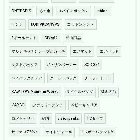
ONETIGRIS
その他
スパイスボックス
cridas
ベンチ
KODIAKCANVAS
コットンテント
2ポールテント
DIVA60
登山用品
マルチキッチンテーブルカーキ
エアマット
エアベッド
ダストボックス
ガソリンバーナー
SOD-371
ハイバックチェア
クーラーバッグ
クーラートート
RAW LOW MountainWorks
サイクルバッグ
焚き火台
VARGO
ファミリーテント
ベビーキャリア
ログキャリー
紹介
visionpeaks
TCタープ
サーカス720vc
サイドウォール
ワンポールテントM