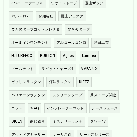
3ハイローテーブル
ウッドストーブ
登山ザック
バルトロ75
お知らせ
夏山フェスタ
焚き火タープコットンレクタ
焚き火タープ
オールインワンテント
アルコールコンロ
熱田工業
FUTUREFOX
BURTON
Agnes
karrimor
ドームテント
ラビットイヤーズ6
VAPALUX
ガソリンランタン
灯油ランタン
DIETZ
ハリケーンランタン
スクリーンタープ
薪ストーブ関連
コット
WAQ
インフレーターマット
ノースフェース
OIGEN
南部鉄器
ミステリーランチ
タワー47
アウトドアキャリー
サーカスST
サーカスシリーズ