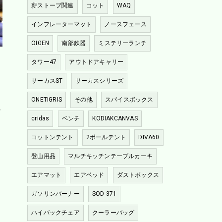
薪ストーブ関連
コット
WAQ
インフレーターマット
ノースフェース
OIGEN
南部鉄器
ミステリーランチ
タワー47
アウトドアキャリー
サーカスST
サーカスシリーズ
ONETIGRIS
その他
スパイスボックス
か
cridas
ベンチ
KODIAKCANVAS
コットンテント
2ポールテント
DIVA60
登山用品
マルチキッチンテーブルカーキ
エアマット
エアベッド
ダストボックス
ガソリンバーナー
SOD-371
ハイバックチェア
クーラーバッグ