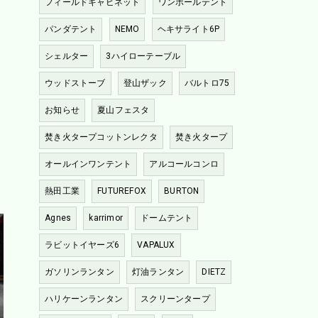
フィールドキャビネット
ワンポールテント
パンダテント
NEMO
ヘキサライト6P
シェルター
3ハイローテーブル
ウッドストーブ
登山ザック
バルトロ75
お知らせ
夏山フェスタ
焚き火タープコットンレクタ
焚き火タープ
オールインワンテント
アルコールコンロ
熱田工業
FUTUREFOX
BURTON
Agnes
karrimor
ドームテント
ラビットイヤーズ6
VAPALUX
ガソリンランタン
灯油ランタン
DIETZ
ハリケーンランタン
スクリーンタープ