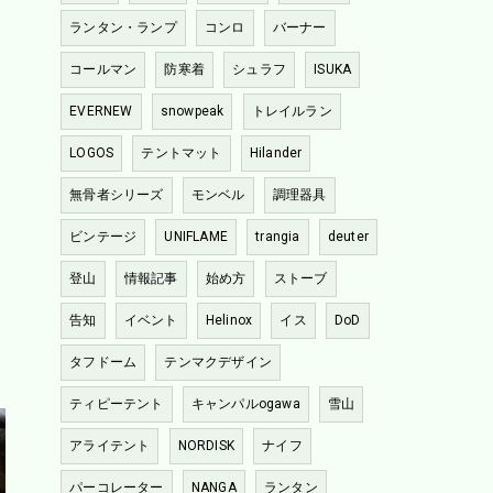
ランタン・ランプ
コンロ
バーナー
コールマン
防寒着
シュラフ
ISUKA
EVERNEW
snowpeak
トレイルラン
LOGOS
テントマット
Hilander
無骨者シリーズ
モンベル
調理器具
ビンテージ
UNIFLAME
trangia
deuter
登山
情報記事
始め方
ストーブ
告知
イベント
Helinox
イス
DoD
タフドーム
テンマクデザイン
ティピーテント
キャンパルogawa
雪山
アライテント
NORDISK
ナイフ
パーコレーター
NANGA
ランタン