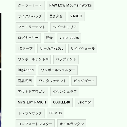
クーラートート
RAW LOW MountainWorks
サイクルバッグ
焚き火台
VARGO
ファミリーテント
ベビーキャリア
ログキャリー
紹介
visionpeaks
TCタープ
サーカス720vc
サイドウォール
ワンポールテントM
パップテント
BigAgnes
ワンポールシェルター
商品初回
ワンタッチテント
ビッグダディ
アウトドアワゴン
ダウンシュラフ
MYSTERY RANCH
COULEE40
Salomon
トレランザック
PRIMUS
コンフォートマスター
オイルランタン