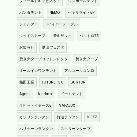
フィールドキャビネット
ワンポールテント
パンダテント
NEMO
ヘキサライト6P
シェルター
3ハイローテーブル
ウッドストーブ
登山ザック
バルトロ75
お知らせ
夏山フェスタ
焚き火タープコットンレクタ
焚き火タープ
オールインワンテント
アルコールコンロ
熱田工業
FUTUREFOX
BURTON
Agnes
karrimor
ドームテント
ラビットイヤーズ6
VAPALUX
ガソリンランタン
灯油ランタン
DIETZ
ハリケーンランタン
スクリーンタープ