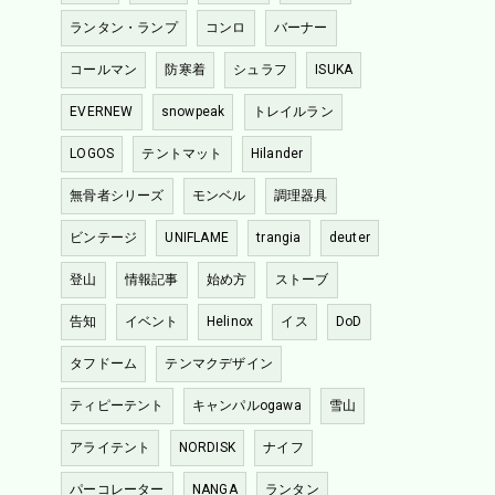
ランタン・ランプ
コンロ
バーナー
コールマン
防寒着
シュラフ
ISUKA
EVERNEW
snowpeak
トレイルラン
LOGOS
テントマット
Hilander
無骨者シリーズ
モンベル
調理器具
ビンテージ
UNIFLAME
trangia
deuter
登山
情報記事
始め方
ストーブ
告知
イベント
Helinox
イス
DoD
タフドーム
テンマクデザイン
ティピーテント
キャンパルogawa
雪山
アライテント
NORDISK
ナイフ
パーコレーター
NANGA
ランタン