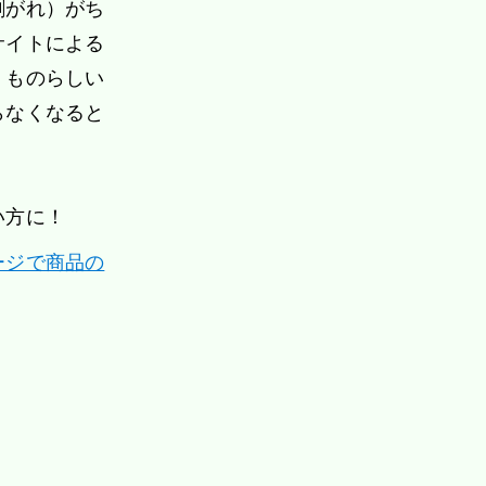
剥がれ）がち
サイトによる
くものらしい
らなくなると
い方に！
ージで商品の