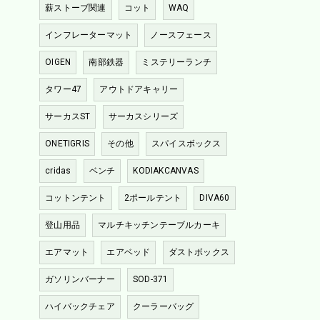
薪ストーブ関連
コット
WAQ
インフレーターマット
ノースフェース
OIGEN
南部鉄器
ミステリーランチ
タワー47
アウトドアキャリー
サーカスST
サーカスシリーズ
ONETIGRIS
その他
スパイスボックス
cridas
ベンチ
KODIAKCANVAS
コットンテント
2ポールテント
DIVA60
登山用品
マルチキッチンテーブルカーキ
エアマット
エアベッド
ダストボックス
ガソリンバーナー
SOD-371
ハイバックチェア
クーラーバッグ