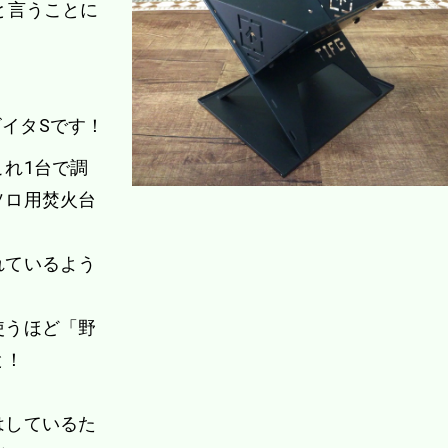
と言うことに
タキビイタSです！
れ1台で調
ソロ用焚火台
れているよう
使うほど「野
と！
はしているた