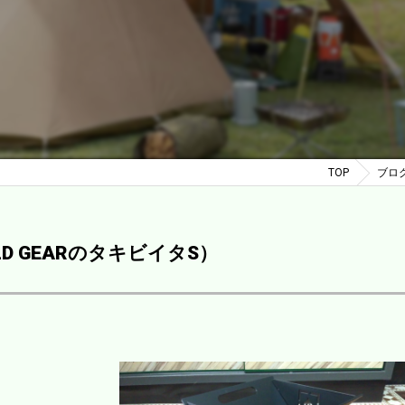
TOP
ブロ
ELD GEARのタキビイタS）
！