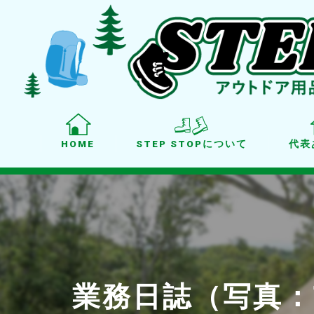
HOME
STEP STOPについて
代表
業務日誌（写真：TH