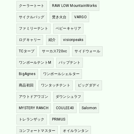
クーラートート
RAW LOW MountainWorks
サイクルバッグ
焚き火台
VARGO
ファミリーテント
ベビーキャリア
ログキャリー
紹介
visionpeaks
TCタープ
サーカス720vc
サイドウォール
ワンポールテントM
パップテント
BigAgnes
ワンポールシェルター
商品初回
ワンタッチテント
ビッグダディ
アウトドアワゴン
ダウンシュラフ
MYSTERY RANCH
COULEE40
Salomon
トレランザック
PRIMUS
コンフォートマスター
オイルランタン